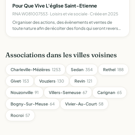
Pour Que Vive L'église Saint-Etienne
RNA W081007553 · Loisirs et vie sociale · Créée en 2025
Organiser des actions, des évènements et ventes de
toute nature afin de récolter des fonds qui seront reversés
à la mairie dans le bus de restaurer et d'entretenir l'église
saint-étienne de laval morency
Associations dans les villes voisines
Charleville-Mézières
· 1253
Sedan
· 354
Rethel
· 188
Givet
· 153
Vouziers
· 130
Revin
· 121
Nouzonville
· 91
Villers-Semeuse
· 67
Carignan
· 65
Bogny-Sur-Meuse
· 64
Vivier-Au-Court
· 58
Rocroi
· 57