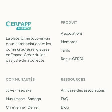
PRODUIT
Associations
La plateforme tout-en-un
Membres
pour les associations et les
communautés religieuses
Tarifs
en France. Créez du lien,
Reçus CERFA
pas juste de la collecte.
COMMUNAUTÉS
RESSOURCES
Juive · Tsedaka
Annuaire des associations
Musulmane · Sadaqa
FAQ
Chrétienne · Denier
Blog