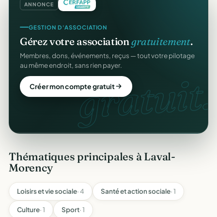
ANNONCE
CRM ASSOCIATIF
GESTION D'ASSOCIATION
Un
CRM complet
pour vos membres.
Gérez votre association
gratuitement
.
Fiches donateurs, historique des dons, relances,
Membres, dons, événements, reçus — tout votre pilotage
adhésions — fini les fichiers Excel.
au même endroit, sans rien payer.
CRM
gratuit.
Découvrir le CRM gratuit
Créer mon compte gratuit
Thématiques principales à Laval-
Morency
Loisirs et vie sociale
· 4
Santé et action sociale
· 1
Culture
· 1
Sport
· 1