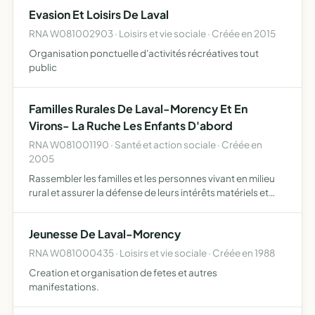
Evasion Et Loisirs De Laval
RNA W081002903 · Loisirs et vie sociale · Créée en 2015
Organisation ponctuelle d'activités récréatives tout
public
Familles Rurales De Laval-Morency Et En
Virons- La Ruche Les Enfants D'abord
RNA W081001190 · Santé et action sociale · Créée en
2005
Rassembler les familles et les personnes vivant en milieu
rural et assurer la défense de leurs intérêts matériels et
moraux, mettre en place des services en fonction des
besoins des familles.
Jeunesse De Laval-Morency
RNA W081000435 · Loisirs et vie sociale · Créée en 1988
Creation et organisation de fetes et autres
manifestations.