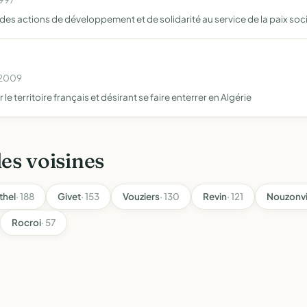
des actions de développement et de solidarité au service de la paix soc
t
n 2009
territoire français et désirant se faire enterrer en Algérie
les voisines
thel
· 188
Givet
· 153
Vouziers
· 130
Revin
· 121
Nouzonvi
Rocroi
· 57