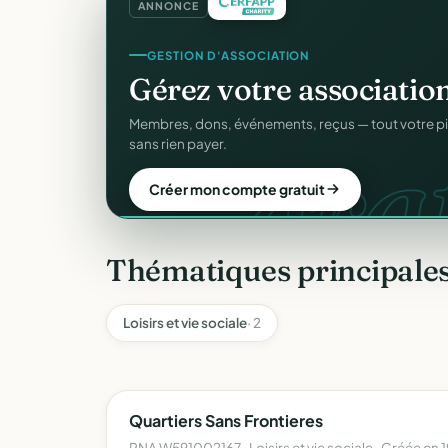
ANNONCE
CRM ASSOCIATIF
GESTION D'ASSOCIATION
Un
CRM complet
pour v
Gérez votre associatio
C
gra
Fiches donateurs, historique des dons, relances, a
Membres, dons, événements, reçus — tout votre p
fichiers Excel.
sans rien payer.
Découvrir le CRM gratuit
Créer mon compte gratuit
Thématiques principale
Loisirs et vie sociale
· 2
Quartiers Sans Frontieres
RNA W591002167 · Loisirs et vie sociale · Créée en 