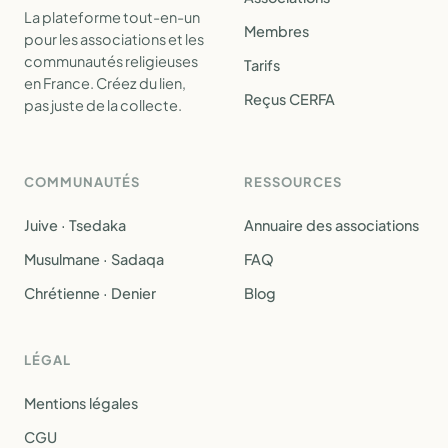
La plateforme tout-en-un
Membres
pour les associations et les
communautés religieuses
Tarifs
en France. Créez du lien,
Reçus CERFA
pas juste de la collecte.
COMMUNAUTÉS
RESSOURCES
Juive · Tsedaka
Annuaire des associations
Musulmane · Sadaqa
FAQ
Chrétienne · Denier
Blog
LÉGAL
Mentions légales
CGU