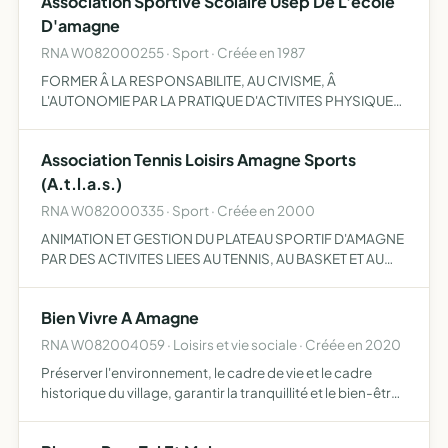
Association Sportive Scolaire Usep De L'ecole
D'amagne
RNA W082000255 · Sport · Créée en 1987
FORMER Â LA RESPONSABILITE, AU CIVISME, Â
L'AUTONOMIE PAR LA PRATIQUE D'ACTIVITES PHYSIQUES,
SPORTIVES ET DE PLEINE NATURE AINSI QUE DE
CONTRIBUER Â L'EDUCATION GLOBALE DES ENFANTS
Association Tennis Loisirs Amagne Sports
(A.t.l.a.s.)
RNA W082000335 · Sport · Créée en 2000
ANIMATION ET GESTION DU PLATEAU SPORTIF D'AMAGNE
PAR DES ACTIVITES LIEES AU TENNIS, AU BASKET ET AU
HANDBALL
Bien Vivre A Amagne
RNA W082004059 · Loisirs et vie sociale · Créée en 2020
Préserver l'environnement, le cadre de vie et le cadre
historique du village, garantir la tranquillité et le bien-être
des habitants du village, favoriser la communication sur
les projets du village, organisation de manif…