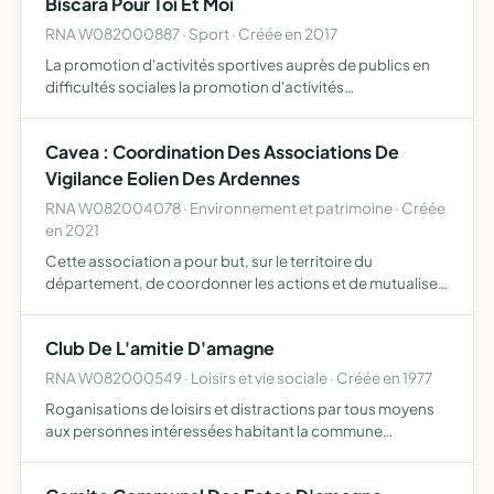
Biscara Pour Toi Et Moi
RNA W082000887 · Sport · Créée en 2017
La promotion d'activités sportives auprès de publics en
difficultés sociales la promotion d'activités
socioculturelles auprès de publics en difficultés sociales
Cavea : Coordination Des Associations De
Vigilance Eolien Des Ardennes
RNA W082004078 · Environnement et patrimoine · Créée
en 2021
Cette association a pour but, sur le territoire du
département, de coordonner les actions et de mutualiser
les moyens des associations de vigilance sur l'énergie
éolienne son autre but est de favoriser l'émergence ou la
Club De L'amitie D'amagne
c…
RNA W082000549 · Loisirs et vie sociale · Créée en 1977
Roganisations de loisirs et distractions par tous moyens
aux personnes intéressées habitant la commune
d'Amagne ou les communes environnantes