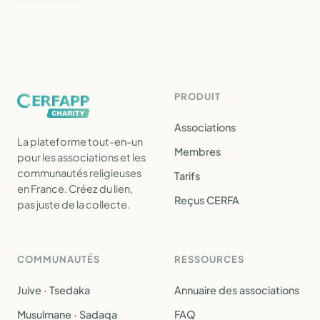
PRODUIT
Associations
La plateforme tout-en-un
Membres
pour les associations et les
communautés religieuses
Tarifs
en France. Créez du lien,
Reçus CERFA
pas juste de la collecte.
COMMUNAUTÉS
RESSOURCES
Juive · Tsedaka
Annuaire des associations
Musulmane · Sadaqa
FAQ