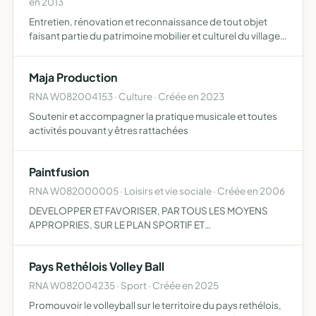
en 2013
Entretien, rénovation et reconnaissance de tout objet
faisant partie du patrimoine mobilier et culturel du village
d'Amagne
Maja Production
RNA W082004153 · Culture · Créée en 2023
Soutenir et accompagner la pratique musicale et toutes
activités pouvant y êtres rattachées
Paintfusion
RNA W082000005 · Loisirs et vie sociale · Créée en 2006
DEVELOPPER ET FAVORISER, PAR TOUS LES MOYENS
APPROPRIES, SUR LE PLAN SPORTIF ET
ACCESSOIREMENT ARTISTIQUE ET SCIENTIFIQUE, LA
PRATIQUE, L'ENSEIGNEMENT ET LA PROMOTION DU JEU
Pays Rethélois Volley Ball
NOMME PAINTBALL
RNA W082004235 · Sport · Créée en 2025
Promouvoir le volleyball sur le territoire du pays rethélois,