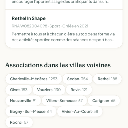
encourager l'apprentissage des pratiquants dans un
cadre respectueux et formateur, favoriser l'inclusion
sociale et sportive à travers le développement de sect…
Rethel In Shape
RNA W082004098 · Sport · Créée en 2021
Permettre à tous et à chacun d'être au top de sa forme via
des activités sportive comme des séances de sport basé
sur du cardio et renforcement musculaire à base de poids
du corps ou autres événements sportifs organisés e…
Associations dans les villes voisines
Charleville-Mézières
· 1253
Sedan
· 354
Rethel
· 188
Givet
· 153
Vouziers
· 130
Revin
· 121
Nouzonville
· 91
Villers-Semeuse
· 67
Carignan
· 65
Bogny-Sur-Meuse
· 64
Vivier-Au-Court
· 58
Rocroi
· 57