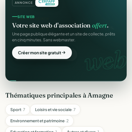
ANNONCE
SITE WEB
Votre site web d'association
offert
.
Une page publique élégante et un site de collecte, prêts
en cinq minutes. Sans webmaster.
web.
Créer mon site gratuit
Thématiques principales à Amagne
Sport
· 7
Loisirs et vie sociale
· 7
Environnement et patrimoine
· 2
Education et formation
· 1
Autres et divers
· 1