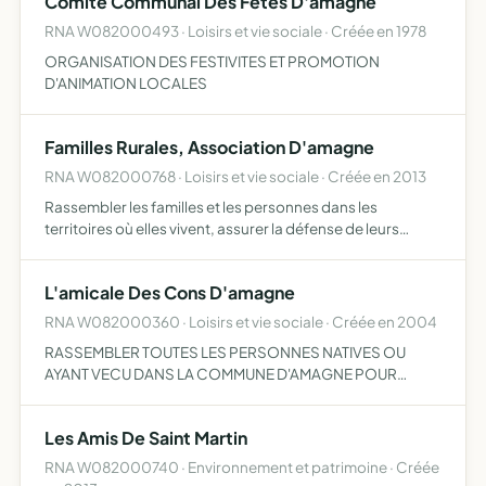
Comite Communal Des Fetes D'amagne
RNA W082000493 · Loisirs et vie sociale · Créée en 1978
ORGANISATION DES FESTIVITES ET PROMOTION
D'ANIMATION LOCALES
Familles Rurales, Association D'amagne
RNA W082000768 · Loisirs et vie sociale · Créée en 2013
Rassembler les familles et les personnes dans les
territoires où elles vivent, assurer la défense de leurs
intérêts matériels et moraux, et agir pour la création d'un
environnement qui leur soit favorable l'association dé…
L'amicale Des Cons D'amagne
RNA W082000360 · Loisirs et vie sociale · Créée en 2004
RASSEMBLER TOUTES LES PERSONNES NATIVES OU
AYANT VECU DANS LA COMMUNE D'AMAGNE POUR
ORGANISER DES REUNIONS FESTIVES ET CULTURELLES
ET DE PERPETUER LES COUTUMES ET LES TRADITIONS
Les Amis De Saint Martin
PROPRES AU PATRIMOINE DU VILLAGE
RNA W082000740 · Environnement et patrimoine · Créée