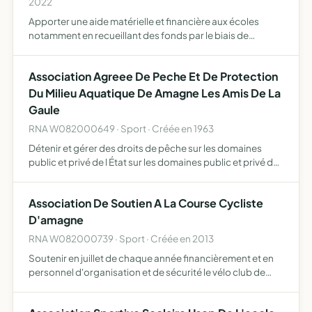
2022
Apporter une aide matérielle et financière aux écoles
notamment en recueillant des fonds par le biais de
diverses actions -animer la communauté de parents afin
de créer du lien entre les divers acteurs de la sphère
Association Agreee De Peche Et De Protection
scolai…
Du Milieu Aquatique De Amagne Les Amis De La
Gaule
RNA W082000649 · Sport · Créée en 1963
Détenir et gérer des droits de pêche sur les domaines
public et privé de l État sur les domaines public et privé de
collectivités locales sur les domaines privés de
propriétaires sur ses propres propriétés- participer act…
Association De Soutien A La Course Cycliste
D'amagne
RNA W082000739 · Sport · Créée en 2013
Soutenir en juillet de chaque année financièrement et en
personnel d'organisation et de sécurité le vélo club de
Vouziers organisateur de la course cycliste d'Amagne