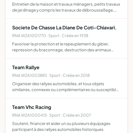
Entretien de la maison et travaux ménagers, petits travaux
de jardinage y compris les travaux de débroussaillage,
prestations de petit bricolage dites hommes toutes mains
, maintenance et entretien temporaires, à domicile…
Societe De Chasse La Diane De Coti-Chiavari.
RNA W2A1001770 · Sport · Créée en 1938
Favoriser la protection et le repeuplement du gibier,
repression du braconnage, destruction des animaux
nuisibles.
Team Rallye
RNA W2A1003883 · Sport · Créée en 2018
Organiser des rallyes automobiles, et tous objets
similaires, connexes ou complémentaires ou susceptibles
d'en favoriser la réalisation ou le développement
Team Vhc Racing
RNA W2A1000415 · Sport · Créée en 2007
Soutenir, financer et aider un ou plusieurs équipages
participant à des rallyes automobiles historiques.