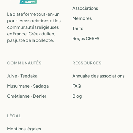
Associations
La plateforme tout-en-un
Membres
pour les associations et les
communautés religieuses
Tarifs
en France. Créez du lien,
Reçus CERFA
pas juste de la collecte.
COMMUNAUTÉS
RESSOURCES
Juive · Tsedaka
Annuaire des associations
Musulmane · Sadaqa
FAQ
Chrétienne · Denier
Blog
LÉGAL
Mentions légales