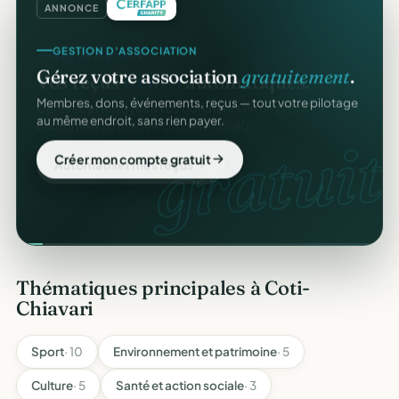
ANNONCE
GESTION D'ASSOCIATION
Gérez votre association
gratuitement
.
Membres, dons, événements, reçus — tout votre pilotage
au même endroit, sans rien payer.
gratuit.
Créer mon compte gratuit
Thématiques principales à Coti-
Chiavari
Sport
· 10
Environnement et patrimoine
· 5
Culture
· 5
Santé et action sociale
· 3