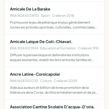
Amicale De La Barake
RNA W2A1003930 · Sport · Créée en 2018
Promouvoir le jeu de pétanque et plus généralement
toutes les activités sportives, culturelles, commerciales
ou financières, pouvant se rattacher directement ou
indirectement à l'objet social ou susceptibles d'en
Amicale Laique De Coti-Chiavari.
facilite…
RNA W2A1001944 · Education et formation · Créée en 1951
Diffuser la pensee laique et defendre les institutions
laiques existantes. etablir les liens entre les familles et
l'ecole.
Ancre Latine-Corsicapolar
RNA W2A1001230 · Culture · Créée en 2009
Aide aux auteurs et édition de livres promotion de la
littérature de la Corse, du littoral méditerranéen et de ses
autres îles (Sardaigne, Sicile, Crète, Chypre, etc.) vente
des livres, soit lors de manifestations littéra…
Association Cantine Scolaire D'acqua-D'oria.