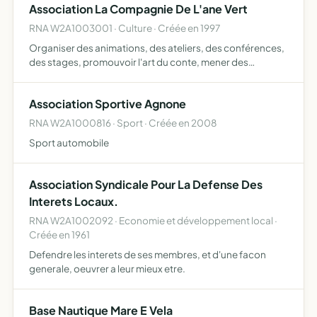
Association La Compagnie De L'ane Vert
RNA W2A1003001 · Culture · Créée en 1997
Organiser des animations, des ateliers, des conférences,
des stages, promouvoir l'art du conte, mener des
animations tous publics, participer ponctuellement à de
précédentes activités lectures publiques, théâtre,
Association Sportive Agnone
parades …
RNA W2A1000816 · Sport · Créée en 2008
Sport automobile
Association Syndicale Pour La Defense Des
Interets Locaux.
RNA W2A1002092 · Economie et développement local ·
Créée en 1961
Defendre les interets de ses membres, et d'une facon
generale, oeuvrer a leur mieux etre.
Base Nautique Mare E Vela