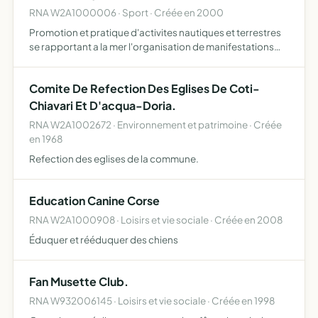
RNA W2A1000006 · Sport · Créée en 2000
Promotion et pratique d'activites nautiques et terrestres
se rapportant a la mer l'organisation de manifestations
nautiques et de toutes activites pouvant s'y rapporter
Comite De Refection Des Eglises De Coti-
Chiavari Et D'acqua-Doria.
RNA W2A1002672 · Environnement et patrimoine · Créée
en 1968
Refection des eglises de la commune.
Education Canine Corse
RNA W2A1000908 · Loisirs et vie sociale · Créée en 2008
Éduquer et rééduquer des chiens
Fan Musette Club.
RNA W932006145 · Loisirs et vie sociale · Créée en 1998