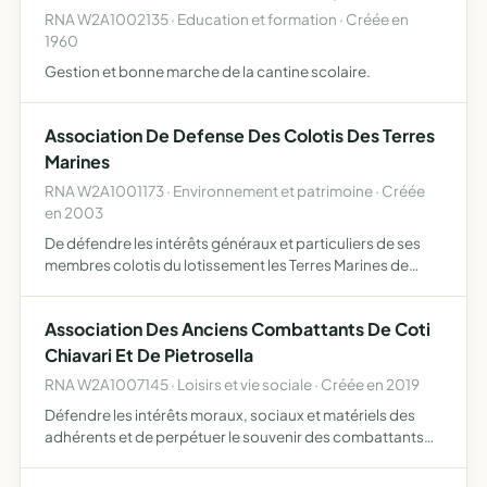
RNA W2A1002135 · Education et formation · Créée en
1960
Gestion et bonne marche de la cantine scolaire.
Association De Defense Des Colotis Des Terres
Marines
RNA W2A1001173 · Environnement et patrimoine · Créée
en 2003
De défendre les intérêts généraux et particuliers de ses
membres colotis du lotissement les Terres Marines de
Portigliolo sur la commune de Coti Chiavari et d'agir afin
que soit constitué une A S L pour assurer la gestion…
Association Des Anciens Combattants De Coti
Chiavari Et De Pietrosella
RNA W2A1007145 · Loisirs et vie sociale · Créée en 2019
Défendre les intérêts moraux, sociaux et matériels des
adhérents et de perpétuer le souvenir des combattants
morts pour la France