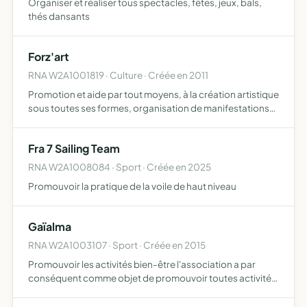
Organiser et réaliser tous spectacles, fêtes, jeux, bals,
thés dansants
Forz'art
RNA W2A1001819 · Culture · Créée en 2011
Promotion et aide par tout moyens, à la création artistique
sous toutes ses formes, organisation de manifestations
artistiques
Fra 7 Sailing Team
RNA W2A1008084 · Sport · Créée en 2025
Promouvoir la pratique de la voile de haut niveau
Gaïalma
RNA W2A1003107 · Sport · Créée en 2015
Promouvoir les activités bien-être l'association a par
conséquent comme objet de promouvoir toutes activités
permettant d'atteindre la dite finalité les activités comme
le yoga, les massages, les techniques de coaching pe…