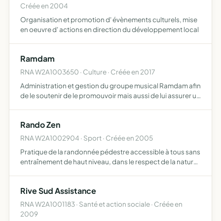
Créée en 2004
Organisation et promotion d' évènements culturels, mise
en oeuvre d' actions en direction du développement local
Ramdam
RNA W2A1003650 · Culture · Créée en 2017
Administration et gestion du groupe musical Ramdam afin
de le soutenir de le promouvoir mais aussi de lui assurer un
cadre légal et juridique ( ouvrir un compte bancaire, établir
des contrats, percevoir officiellement des…
Rando Zen
RNA W2A1002904 · Sport · Créée en 2005
Pratique de la randonnée pédestre accessible à tous sans
entraînement de haut niveau, dans le respect de la nature,
en prenant le temps de profiter des joies que
l'environnement corse nous offre flore, faune,
Rive Sud Assistance
gastronomie,…
RNA W2A1001183 · Santé et action sociale · Créée en
2009