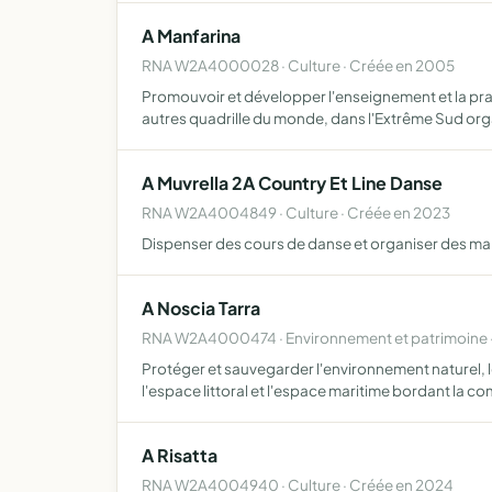
A Manfarina
RNA W2A4000028 · Culture · Créée en 2005
Promouvoir et développer l'enseignement et la prati
autres quadrille du monde, dans l'Extrême Sud or
A Muvrella 2A Country Et Line Danse
RNA W2A4004849 · Culture · Créée en 2023
Dispenser des cours de danse et organiser des man
A Noscia Tarra
RNA W2A4000474 · Environnement et patrimoine 
Protéger et sauvegarder l'environnement naturel, 
l'espace littoral et l'espace maritime bordant la 
A Risatta
RNA W2A4004940 · Culture · Créée en 2024