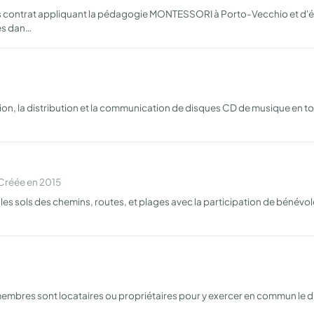
s contrat appliquant la pédagogie MONTESSORI à Porto-Vecchio et d'éla
res dan…
ion, la distribution et la communication de disques CD de musique en tout
Créée en 2015
 les sols des chemins, routes, et plages avec la participation de bénévole
embres sont locataires ou propriétaires pour y exercer en commun le d