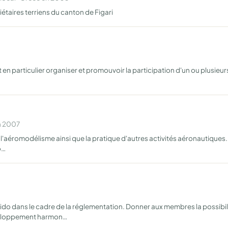
étaires terriens du canton de Figari
en particulier organiser et promouvoir la participation d'un ou plusieur
n 2007
e de l'aéromodélisme ainsi que la pratique d'autres activités aéronautiqu
o…
ïkido dans le cadre de la réglementation. Donner aux membres la possibil
veloppement harmon…