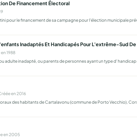
ation De Financement Électoral
19
ntini pour le financement de sa campagne pour l'élection municipale pré
s D'enfants Inadaptés Et Handicapés Pour L'extrême-Sud De
 en 1988
ou adulte inadapté, ou parents de personnes ayant un type d' handicap pa
Créée en 2016
moraux des habitants de Cartalavonu (commune de Porto Vecchio), Corse 
ée en 2005