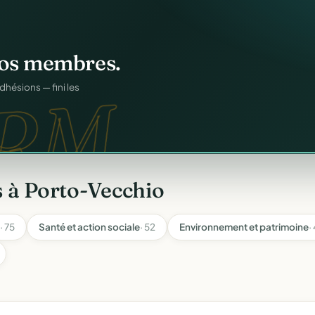
atiques.
FA.
onformes au modèle
 à Porto-Vecchio
· 75
Santé et action sociale
· 52
Environnement et patrimoine
·