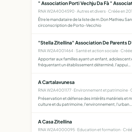
" Association Porti Vechju Da Fà " Associ
RNA W2A4004590 · Autres et divers · Créée en 20
Être le mandataire de la liste de m.Don Mathieu Sa
circonscription de Porto-Vecchio
"Stella Zitellina" Association De Parent
RNA W2A4001464 · Santé et action sociale · Créée
Apporter aux familles ayant un enfant, adolescent 
fréquentant un établissement déterminé, l'appui…
A Cartalavunesa
RNA W2A4001177 · Environnement et patrimoine · 
Préservation et défense des intérêts matériels et 
culture et du patrimoine, l'environnement, l'urban…
A Casa Zitellina
RNA W2A4000095 · Education et formation · Cré