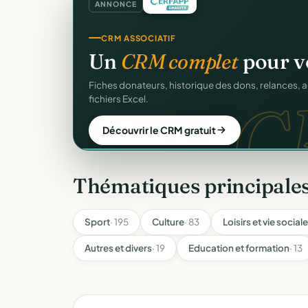
ANNONCE
REÇUS FISCAUX
Vos reçus
CERFA
autom
CER
Générés et envoyés à vos donateurs en un clic, c
officiel n°11580.
Automatiser mes reçus
Thématiques principales
Sport
· 195
Culture
· 83
Loisirs et vie sociale
Autres et divers
· 19
Education et formation
· 13