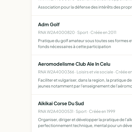
Association pour la défense des intérêts des propri
Adm Golf
RNA W2A4000820 · Sport · Créée en 2011
Pratique du golf amateur sous toutes ses formes et 
fonds nécessaires à cette participation
Aeromodelisme Club Ale In Celu
RNA W2A4000366 · Loisirs et vie sociale · Créée e
Faciliter et vulgariser, dans la region, la pratiqu
jeunes notamment par l'enseignement de l'aérom
Aikikai Corse Du Sud
RNA W2A4000531 · Sport · Créée en 1999
Organiser, diriger et développer la pratique de l'a
perfectionnement technique, mental pour un dé