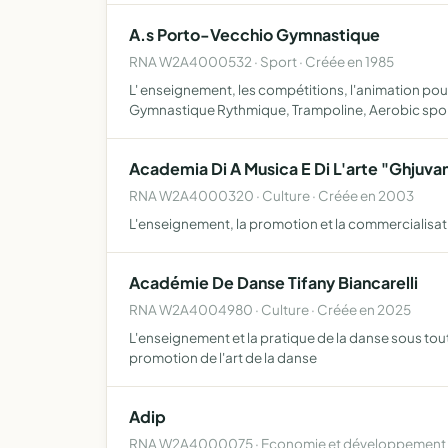
A.s Porto-Vecchio Gymnastique
RNA W2A4000532 · Sport · Créée en 1985
L' enseignement, les compétitions, l'animation pou
Gymnastique Rythmique, Trampoline, Aerobic spor
Academia Di A Musica E Di L'arte "Ghjuvan
RNA W2A4000320 · Culture · Créée en 2003
L'enseignement, la promotion et la commercialisation
Académie De Danse Tifany Biancarelli
RNA W2A4004980 · Culture · Créée en 2025
L'enseignement et la pratique de la danse sous tou
promotion de l'art de la danse
Adip
RNA W2A4000075 · Economie et développement l