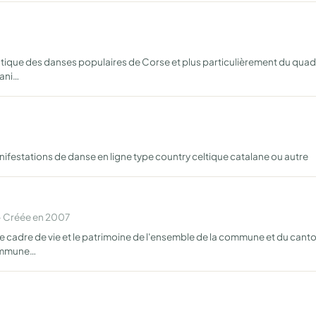
que des danses populaires de Corse et plus particulièrement du quadrill
gani…
ifestations de danse en ligne type country celtique catalane ou autre
· Créée en 2007
le cadre de vie et le patrimoine de l'ensemble de la commune et du ca
commune…