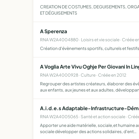
CREATION DE COSTUMES, DEGUISEMENTS, ORGAN
ET DÉGUISEMENTS
A Sperenza
RNA W2A4004880 · Loisirs et vie sociale · Créée e
Création d'évènements sportifs, culturels et festifs 
A Voglia Arte Vivu Oghje Per Giovani In Li
RNA W2A4000928 · Culture · Créée en 2012
Regrouper des artistes créateurs, élaborer des évè
aux enfants, aux jeunes et aux adultes, développa
A.i.d.e.s Adaptable-Infrastructure-Dém
RNA W2A4005065 · Santé et action sociale · Créé
Apporter une aide matérielle, sociale,et humaine au
sociale développer des actions solidaires, d'ent…