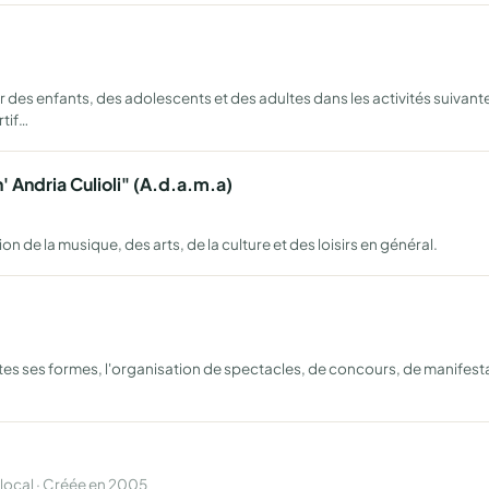
r des enfants, des adolescents et des adultes dans les activités suivan
tif…
' Andria Culioli" (A.d.a.m.a)
 de la musique, des arts, de la culture et des loisirs en général.
tes ses formes, l'organisation de spectacles, de concours, de manifestat
ocal · Créée en 2005