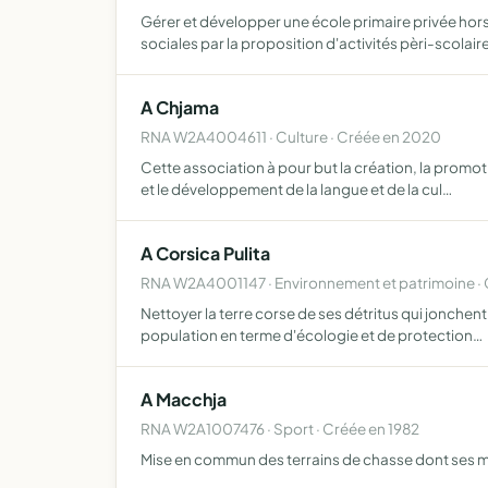
Gérer et développer une école primaire privée hor
sociales par la proposition d'activités pèri-scolai
A Chjama
RNA W2A4004611 · Culture · Créée en 2020
Cette association à pour but la création, la promot
et le développement de la langue et de la cul…
A Corsica Pulita
RNA W2A4001147 · Environnement et patrimoine · 
Nettoyer la terre corse de ses détritus qui jonchent
population en terme d'écologie et de protection…
A Macchja
RNA W2A1007476 · Sport · Créée en 1982
Mise en commun des terrains de chasse dont ses m