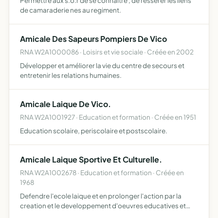
Permettre aux s.o.r de se connaitre , de resserer les liens
de camaraderie nes au regiment.
Amicale Des Sapeurs Pompiers De Vico
RNA W2A1000086 · Loisirs et vie sociale · Créée en 2002
Développer et améliorer la vie du centre de secours et
entretenir les relations humaines.
Amicale Laique De Vico.
RNA W2A1001927 · Education et formation · Créée en 1951
Education scolaire, periscolaire et postscolaire.
Amicale Laique Sportive Et Culturelle.
RNA W2A1002678 · Education et formation · Créée en
1968
Defendre l'ecole laique et en prolonger l'action par la
creation et le developpement d'oeuvres educatives et
sociales peri et post scolaires.