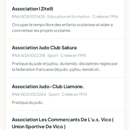
Association I Zitelli
RNA W2A1001635 · Education et formation · Créée en 1996
Occuper le temps libre des enfants scolarises et aider a
concretiser les projets scolaires
Association Judo Club Sakura
RNA W2A1002318 · Sport · Créée en 1995
Pratique du judo et jujitsu, du kendo, disciplines regies par
la federation francaise de judo-jujitsu, kendo et
disciplines associees ( ffjda ) et d'une facon
complementaire, eventuellement
Association Judo-Club Liamone.
RNA W2A1003264 · Sport · Créée en 1974
Pratique du judo.
Association Les Commercants De L'u.s. Vico (
Union Sportive De Vico )