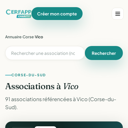
Créer mon compte
Annuaire
›
Corse
›
Vico
Rechercher
CORSE-DU-SUD
Associations à
Vico
91 associations référencées à Vico (Corse-du-
Sud).