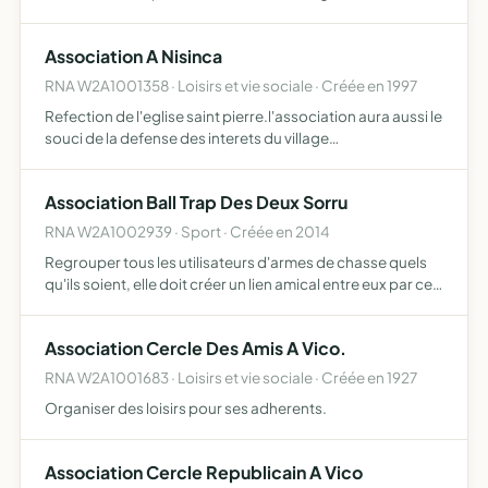
concourant à ce but la création d'une micro-crèche sur la
commune de Vico elle pourra mettre en place div…
Association A Nisinca
RNA W2A1001358 · Loisirs et vie sociale · Créée en 1997
Refection de l'eglise saint pierre.l'association aura aussi le
souci de la defense des interets du village
proprete,environnementanimation.
Association Ball Trap Des Deux Sorru
RNA W2A1002939 · Sport · Créée en 2014
Regrouper tous les utilisateurs d'armes de chasse quels
qu'ils soient, elle doit créer un lien amical entre eux par ce
moyen sportif de tir, cette association se veut être à
caractère éducatif, culturel, social et à but n…
Association Cercle Des Amis A Vico.
RNA W2A1001683 · Loisirs et vie sociale · Créée en 1927
Organiser des loisirs pour ses adherents.
Association Cercle Republicain A Vico