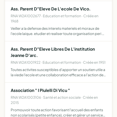
Ass. Parent D"Eleve De L'ecole De Vico.
RNA W2A1002677 · Education et formation · Créée en
1968
Veiller a la defense des interets materiels et moraux de
l'ecole laique. etudier et realiser toute organisation peri ou
post-scol- aire et, en particulier, la fondation d'une
amicale laique s'il enexiste pas deja dans l'e…
Ass. Parent D"Eleve Libres De L'institution
Jeanne D'arc.
RNA W2A1001922 · Education et formation · Créée en 1951
Toutes activites susceptibles d'apporter un soutien utile a
la viede l'ecole et une collaboration efficace a l'action des
professeur...
Association " I Piulelli Di Vicu "
RNA W2A1003106 · Santé et action sociale · Créée en
2015
Promouvoir toute action favorisant l'accueil des enfants
non scolarisés (petite enfance), créer et gérer un service