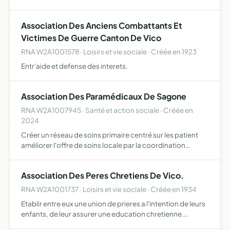
ses fonctions d'accueil et d'animation
Association Des Anciens Combattants Et
Victimes De Guerre Canton De Vico
RNA W2A1001578 · Loisirs et vie sociale · Créée en 1923
Entr'aide et defense des interets.
Association Des Paramédicaux De Sagone
RNA W2A1007945 · Santé et action sociale · Créée en
2024
Créer un réseau de soins primaire centré sur les patient
améliorer l'offre de soins locale par la coordination
synergique des acteurs de soins améliorer la promotion
de la santé sur le secteur de population concernée favo…
Association Des Peres Chretiens De Vico.
RNA W2A1001737 · Loisirs et vie sociale · Créée en 1934
Etablir entre eux une union de prieres a l'intention de leurs
enfants, de leur assurer une education chretienne...