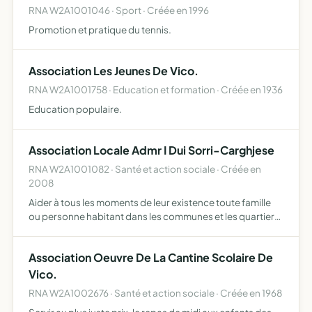
RNA W2A1001046 · Sport · Créée en 1996
Promotion et pratique du tennis.
Association Les Jeunes De Vico.
RNA W2A1001758 · Education et formation · Créée en 1936
Education populaire.
Association Locale Admr I Dui Sorri-Carghjese
RNA W2A1001082 · Santé et action sociale · Créée en
2008
Aider à tous les moments de leur existence toute famille
ou personne habitant dans les communes et les quartiers
où elle exerce son action pour ce faire, elle assure la
responsabilité morale de la marche d'une ou plusieur…
Association Oeuvre De La Cantine Scolaire De
Vico.
RNA W2A1002676 · Santé et action sociale · Créée en 1968