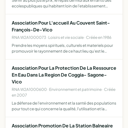
Servir au plus juste prix, le repas de midi aux enfants des
ecolespubliques qui habitent loin de l'etablissement
d'enseignement ou dont les parents loin de leur domicile
toute la journee.
Association Pour L'accueil Au Couvent Saint-
François-De-Vico
RNA W2A1000073 · Loisirs et vie sociale · Créée en 1986
Prendre les moyens spirituels, culturels et materiels pour
promouvoir le rayonnement de ce haut lieu qu'est le
couvent St François de Vico et ce dans toutes ses
dimensions historiques, spirituelles, culturelles et
Association Pour La Protection De La Ressource
matérie…
En Eau Dans La Region De Coggia- Sagone-
Vico
RNA W2A1000600 · Environnement et patrimoine · Créée
en 2007
La défense de l'environnement et la santé des populations
pour tout ce qui concerne la qualité, l'utilisation et la
production de l'eau destinée la consommation humaine,
notamment par les prélèvements à partir des forages…
Association Promotion De La Station Balneaire