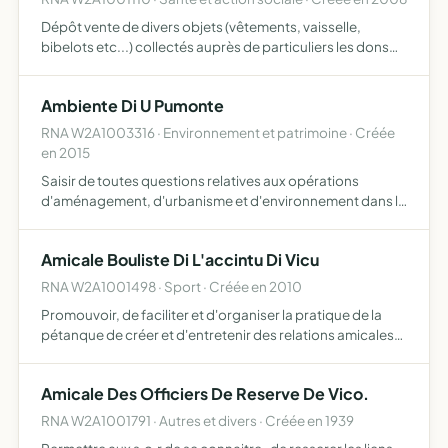
Dépôt vente de divers objets (vêtements, vaisselle,
bibelots etc...) collectés auprès de particuliers les dons
récoltés seront mis en vente à prix modique afin de venir
en aide aux personnes dans le besoin les bénéfices a…
Ambiente Di U Pumonte
RNA W2A1003316 · Environnement et patrimoine · Créée
en 2015
Saisir de toutes questions relatives aux opérations
d'aménagement, d'urbanisme et d'environnement dans la
région Ouest-Corse ou Pumonte , regroupant les 33
communes des cantons de Cruzzini Cinarca, Dui Sorru,
Amicale Bouliste Di L'accintu Di Vicu
Dui Sevi ell…
RNA W2A1001498 · Sport · Créée en 2010
Promouvoir, de faciliter et d'organiser la pratique de la
pétanque de créer et d'entretenir des relations amicales
entre tout ses membres ainsi qu'avec les autres
associatiions de Vico
Amicale Des Officiers De Reserve De Vico.
RNA W2A1001791 · Autres et divers · Créée en 1939