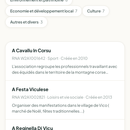
Economie et développement local
· 7
Culture
· 7
Autres et divers
· 3
A Cavallu In Corsu
RNA W2A1001642 · Sport · Créée en 2010
L'association regroupe les professionnels travaillant avec
des équidés dans le territoire de la montagne corse
(physique ou morale) cette association a pour but de faire
connaitre ou reconnaitre des nouveaux métiers ou de…
A Festa Viculese
RNA W2A1002821 · Loisirs et vie sociale · Créée en 2013
Organiser des manifestations dans le village de Vico (
marché de Noël, fêtes traditionnelles...)
A Reginella Di Vicu