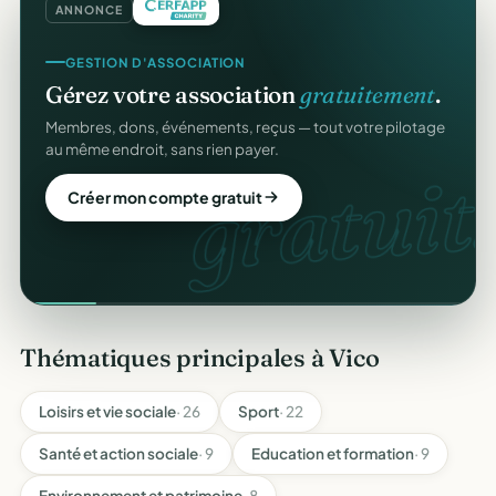
ANNONCE
GESTION D'ASSOCIATION
Gérez votre association
gratuitement
.
Membres, dons, événements, reçus — tout votre pilotage
au même endroit, sans rien payer.
gratuit.
Créer mon compte gratuit
Thématiques principales à Vico
Loisirs et vie sociale
· 26
Sport
· 22
Santé et action sociale
· 9
Education et formation
· 9
Environnement et patrimoine
· 8