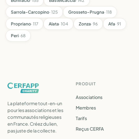
Bonifacio
· 155
Bastelicaccia
· 142
Sarrola-Carcopino
· 125
Grosseto-Prugna
· 118
Propriano
· 117
Alata
· 104
Zonza
· 96
Afa
· 91
Peri
· 68
PRODUIT
Associations
La plateforme tout-en-un
Membres
pour les associations et les
communautés religieuses
Tarifs
en France. Créez du lien,
Reçus CERFA
pas juste de la collecte.