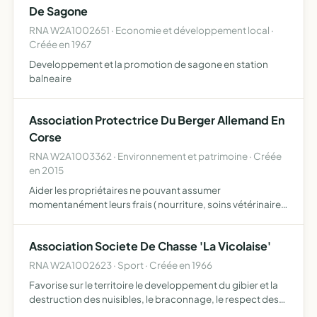
De Sagone
RNA W2A1002651 · Economie et développement local ·
Créée en 1967
Developpement et la promotion de sagone en station
balneaire
Association Protectrice Du Berger Allemand En
Corse
RNA W2A1003362 · Environnement et patrimoine · Créée
en 2015
Aider les propriétaires ne pouvant assumer
momentanément leurs frais ( nourriture, soins vétérinaires
) défense pour maltraitance, chiens en détresse, manque
de nourriture, d'eau, chiens battus, attachés, sans abris,
Association Societe De Chasse 'La Vicolaise'
ni s…
RNA W2A1002623 · Sport · Créée en 1966
Favorise sur le territoire le developpement du gibier et la
destruction des nuisibles, le braconnage, le respect des
propriete