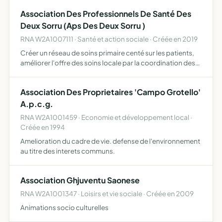
Association Des Professionnels De Santé Des
Deux Sorru (Aps Des Deux Sorru )
RNA W2A1007111 · Santé et action sociale · Créée en 2019
Créer un réseau de soins primaire centé sur les patients,
améliorer l'offre des soins locale par la coordination des
acteurs de soins et médicaux sociaux, améliorer la qualité
des soins par une amélioration partagée des s…
Association Des Proprietaires 'Campo Grotello'
A.p.c.g.
RNA W2A1001459 · Economie et développement local ·
Créée en 1994
Amelioration du cadre de vie. defense de l'environnement
au titre des interets communs.
Association Ghjuventu Saonese
RNA W2A1001347 · Loisirs et vie sociale · Créée en 2009
Animations socio culturelles