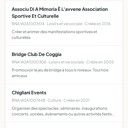
Associu Di A Mimoria È L'avvene Association
Sportive Et Culturelle
RNA W2A1003514 · Loisirs et vie sociale · Créée en 2016
Créer et animer des manifestations sportives et
culturelles
Bridge Club De Coggia
RNA W2A1000306 · Loisirs et vie sociale · Créée en 2005
Promouvoir le jeu de bridge à tous ls niveaux. Tournois
amicaux.
Chigliani Events
RNA W2A1007448 · Culture · Créée en 2021
Organiser des spectacles, séminaires, inaugurations,
concerts, soirées, évènements ou autres activités festives
publics ou privées notamment dans les domaines du son,
de la lumière, de la vidéo, de la pyrotechnie, de la m…