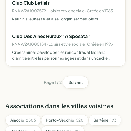
Club Club Letiais
RNA W2A1002579 · Loisirs et vie sociale · Créée en 1965
Reunir la jeunesse letiaise . organiser des loisirs
Club Des Aines Ruraux ' A Sposata '
RNA W2A1000184 · Loisirs et vie sociale · Créée en 1999
Creer animer developper les rencontres et les liens
d'amitie entre les personnes agees et dans un cadre
intergenerationnel aider les personnes agees a resoudre
leurs difficultes et les soutenir par la recherche de solutio…
Page 1 / 2
Suivant
Associations dans les villes voisines
Ajaccio
· 2505
Porto-Vecchio
· 520
Sartène
· 193