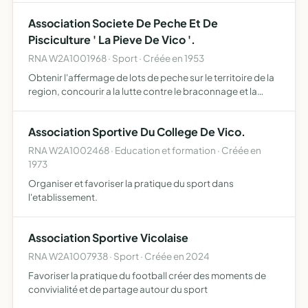
Association Societe De Peche Et De
Pisciculture ' La Pieve De Vico '.
RNA W2A1001968 · Sport · Créée en 1953
Obtenir l'affermage de lots de peche sur le territoire de la
region, concourir a la lutte contre le braconnage et la
pollution des rivieres, encourager la surveillance, assurer
la destruction
Association Sportive Du College De Vico.
RNA W2A1002468 · Education et formation · Créée en
1973
Organiser et favoriser la pratique du sport dans
l'etablissement.
Association Sportive Vicolaise
RNA W2A1007938 · Sport · Créée en 2024
Favoriser la pratique du football créer des moments de
convivialité et de partage autour du sport