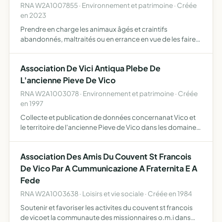
RNA W2A1007855 · Environnement et patrimoine · Créée
en 2023
Prendre en charge les animaux âgés et craintifs
abandonnés, maltraités ou en errance en vue de les faire
adopter Sensibiliser au bien être animal Agir contre la
maltraitance des animaux Proposer de la médiation
Association De Vici Antiqua Plebe De
animal
L'ancienne Pieve De Vico
RNA W2A1003078 · Environnement et patrimoine · Créée
en 1997
Collecte et publication de données concernanat Vico et
le territoire de l'ancienne Pieve de Vico dans les domaines
suivants histoire, archéologie, arts, patrimoine, traditions
populaires etc
Association Des Amis Du Couvent St Francois
De Vico Par A Cummunicazione A Fraternita E A
Fede
RNA W2A1003638 · Loisirs et vie sociale · Créée en 1984
Soutenir et favoriser les activites du couvent st francois
de vicoet la communaute des missionnaires o.m.i dans