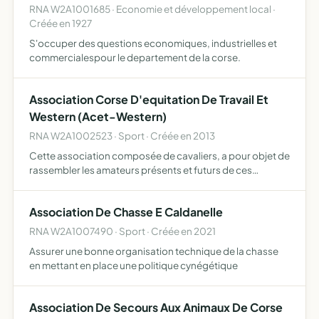
RNA W2A1001685 · Economie et développement local ·
Créée en 1927
S'occuper des questions economiques, industrielles et
commercialespour le departement de la corse.
Association Corse D'equitation De Travail Et
Western (Acet-Western)
RNA W2A1002523 · Sport · Créée en 2013
Cette association composée de cavaliers, a pour objet de
rassembler les amateurs présents et futurs de ces
équitations, pour promouvoir, développer et pratiquer
l'équitation de travail et western développer, organiser et
Association De Chasse E Caldanelle
…
RNA W2A1007490 · Sport · Créée en 2021
Assurer une bonne organisation technique de la chasse
en mettant en place une politique cynégétique
Association De Secours Aux Animaux De Corse