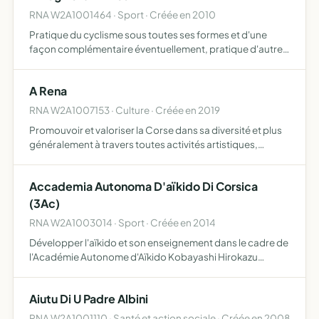
RNA W2A1001464 · Sport · Créée en 2010
Pratique du cyclisme sous toutes ses formes et d'une
façon complémentaire éventuellement, pratique d'autres
activités physiques, sportives et de pleine nature
A Rena
RNA W2A1007153 · Culture · Créée en 2019
Promouvoir et valoriser la Corse dans sa diversité et plus
généralement à travers toutes activités artistiques,
culturelles ou commerciales pouvant se rattacher
directement ou indirectement à l'objet social ou
Accademia Autonoma D'aïkido Di Corsica
susceptible…
(3Ac)
RNA W2A1003014 · Sport · Créée en 2014
Développer l'aïkido et son enseignement dans le cadre de
l'Académie Autonome d'Aïkido Kobayashi Hirokazu
(3AKH)
Aiutu Di U Padre Albini
RNA W2A1001110 · Santé et action sociale · Créée en 2008