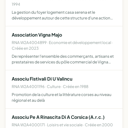
1994
La gestion du foyer logement casa serena et le
développement autour de cette structure d'une action
sanitaire et sociale coordonnée et innovante.
Association Vigna Majo
RNA W2A4004899 · Economie et développement local ·
Créée en 2023
De représenter l'ensemble des commerçants, artisans et
prestataires de services du pôle commercial de Vigna
Majo auprès des Administrations, Collectivités locales,
Chambres Consulaires et tous autres organismes
Associu Fistivali Di U Valincu
administra…
RNA W2A4001196 · Culture · Créée en 1988
Promotion de la culture et la littérature corses au niveau
régional et au delà
Associu Pe A Rinascita Di A Corsica (A.r.c.)
RNA W2A4000171 · Loisirs et vie sociale · Créée en 2000