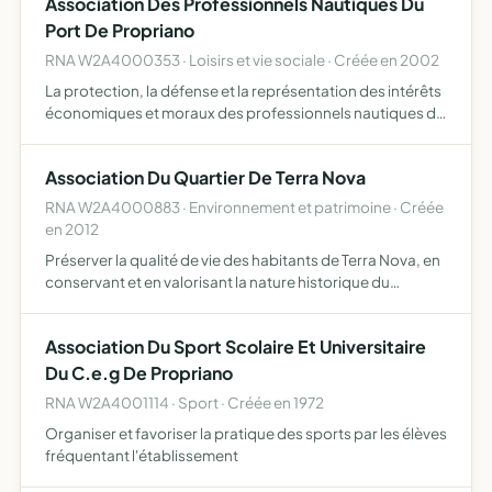
Association Des Professionnels Nautiques Du
Port De Propriano
RNA W2A4000353 · Loisirs et vie sociale · Créée en 2002
La protection, la défense et la représentation des intérêts
économiques et moraux des professionnels nautiques du
port de Propriano, sous toutes ses formes. Organiser des
manifestations et toutes les activités connexes ou…
Association Du Quartier De Terra Nova
RNA W2A4000883 · Environnement et patrimoine · Créée
en 2012
Préserver la qualité de vie des habitants de Terra Nova, en
conservant et en valorisant la nature historique du
quartier
Association Du Sport Scolaire Et Universitaire
Du C.e.g De Propriano
RNA W2A4001114 · Sport · Créée en 1972
Organiser et favoriser la pratique des sports par les élèves
fréquentant l'établissement