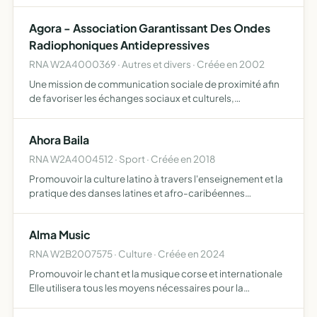
développement durable, son développement,
notamment par la recherche sur les nouveaux gisements
Agora - Association Garantissant Des Ondes
d'emplois liés à l'environneme…
Radiophoniques Antidepressives
RNA W2A4000369 · Autres et divers · Créée en 2002
Une mission de communication sociale de proximité afin
de favoriser les échanges sociaux et culturels,
l'expression des différents courants socioculturels, le
secteur du développement local, la protection de
Ahora Baila
l'environneme…
RNA W2A4004512 · Sport · Créée en 2018
Promouvoir la culture latino à travers l'enseignement et la
pratique des danses latines et afro-caribéennes
Organiser des représentations, stages et événements
conviviaux et culturels autour de la danse
Alma Music
RNA W2B2007575 · Culture · Créée en 2024
Promouvoir le chant et la musique corse et internationale
Elle utilisera tous les moyens nécessaires pour la
réalisation de son objet auprès de ses adhérents et autres
personnes