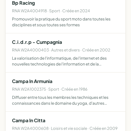
Bp Racing
e…
RNA W2A4004918 · Sport · Créée en 2024
Promouvoir la pratique du sport moto dans toutes les
disciplines et sous toutes ses formes
C.i.d.r.p - Cumpagnia
RNA W2A4000403 · Autres et divers · Créée en 2002
La valorisation de l'informatique, de l'internet et des
nouvelles technologies de l'information et de la
communication.
Campa In Armunia
RNA W2A1002375 · Sport · Créée en 1986
Diffuser entre tous les membres les techniques et les
connaissances dans le domaine du yoga, d'autres
techniques corporelles compatibles avec le yoga ainsi
que les arts plastiques.
Campa In Citta
RNA W2A4000608 · Loisirs et vie sociale · Créée en 2009