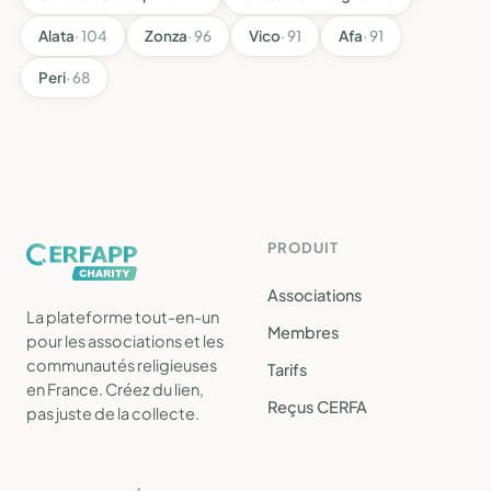
Alata
· 104
Zonza
· 96
Vico
· 91
Afa
· 91
Peri
· 68
PRODUIT
Associations
La plateforme tout-en-un
Membres
pour les associations et les
communautés religieuses
Tarifs
en France. Créez du lien,
Reçus CERFA
pas juste de la collecte.