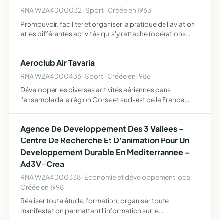
RNA W2A4000032 · Sport · Créée en 1963
Promouvoir, faciliter et organiser la pratique de l'aviation
et les différentes activités qui s'y rattache (opérations
découvertes, formations de pilotes et pilotes porteurs de
handicaps, l'entrainement, le voyage et son …
Aeroclub Air Tavaria
RNA W2A4000436 · Sport · Créée en 1986
Développer les diverses activités aériennes dans
l'ensemble de la région Corse et sud-est de la France,
notamment, école de pilotage, baptême de l'air, circuits
touristiques, parachutage, surveillance pour la lutte
Agence De Developpement Des 3 Vallees -
contre…
Centre De Recherche Et D'animation Pour Un
Developpement Durable En Mediterrannee -
Ad3V-Crea
RNA W2A4000338 · Economie et développement local ·
Créée en 1998
Réaliser toute étude, formation, organiser toute
manifestation permettant l'information sur le