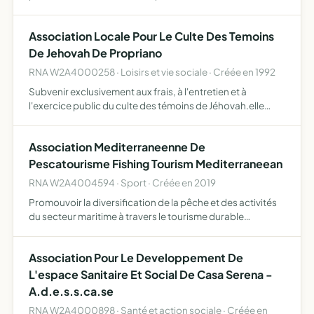
action. pour ce faire, elle assure la responsabilité
matérielle et morale de la marche d'une ou plusieurs bra…
Association Locale Pour Le Culte Des Temoins
De Jehovah De Propriano
RNA W2A4000258 · Loisirs et vie sociale · Créée en 1992
Subvenir exclusivement aux frais, à l'entretien et à
l'exercice public du culte des témoins de Jéhovah.elle
pourra apporter son aide et son assistance à toute
association poursuivant un objet identique.elle pourra
Association Mediterraneenne De
acquéri…
Pescatourisme Fishing Tourism Mediterraneean
RNA W2A4004594 · Sport · Créée en 2019
Promouvoir la diversification de la pêche et des activités
du secteur maritime à travers le tourisme durable
contribuer à valoriser durablement les ressources
naturelles, halieutiques, littorales, et patrimoniales des
Association Pour Le Developpement De
ter…
L'espace Sanitaire Et Social De Casa Serena -
A.d.e.s.s.ca.se
RNA W2A4000898 · Santé et action sociale · Créée en