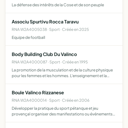
La défense des intérêts de la Cose et de son peuple
Associu Spurtivu Rocca Taravu
RNA W2A4005038 · Sport · Créée en 2025
Equipe de football
Body Building Club Du Valinco
RNA W2A4000087 · Sport · Créée en 1995
La promotion de la musculation et de la culture physique
pour les femmes et les hommes. L'enseignement et la
pratique des arts martiaux en général et de l'aïkido en
particulier. La pratique du tennis de table.
Boule Valinco Rizzanese
RNA W2A4000014 · Sport · Créée en 2006
Développer la pratique du sport pétanque et jeu
provençal organiser des manifestations ou événements
payants, avec vente éventuelle de produits, donnant lieu à
la perception de recettes faciliter la formation d'arbitres