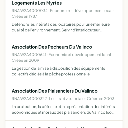
Logements Les Myrtes
RNA W2A4000034 · Economie et développement local ·
Créée en 1987
Défendre les intérêts des locataires pour une meilleure
qualité de l'environnement. Servir d'interlocuteur
privilégié en toutes circonstances.
Association Des Pecheurs Du Valinco
RNA W2A4000641 · Economie et développement local ·
Créée en 2009
La gestion de la mise à disposition des équipements
collectifs dédiés à la pêche professionnelle
Association Des Plaisanciers Du Valinco
RNA W2A4000322 · Loisirs et vie sociale · Créée en 2003
La protection, la défense et la représentation des intérêts
économiques et moraux des plaisanciers du Valinco (sous
toutes ses formes). Organiser des manifestations et
toutes les activités connexes ou annexes s'y rapporta…