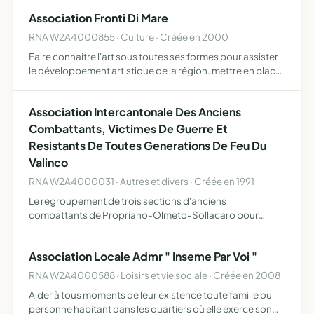
Association Fronti Di Mare
RNA W2A4000855 · Culture · Créée en 2000
Faire connaitre l'art sous toutes ses formes pour assister
le développement artistique de la région. mettre en place
des ateliers d'enseignement de l'art pour les adultes et les
enfants. organiser des manifestations artis…
Association Intercantonale Des Anciens
Combattants, Victimes De Guerre Et
Resistants De Toutes Generations De Feu Du
Valinco
RNA W2A4000031 · Autres et divers · Créée en 1991
Le regroupement de trois sections d'anciens
combattants de Propriano-Olmeto-Sollacaro pour
amplifier la crédibilité des actions entreprises dans tous
les domaines. Donner plus de poids et de solennité aux
Association Locale Admr " Inseme Par Voi "
différentes mani…
RNA W2A4000588 · Loisirs et vie sociale · Créée en 2008
Aider à tous moments de leur existence toute famille ou
personne habitant dans les quartiers où elle exerce son