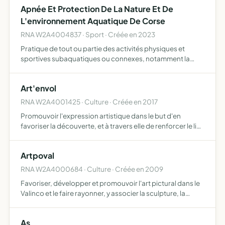
Apnée Et Protection De La Nature Et De
L'environnement Aquatique De Corse
RNA W2A4004837 · Sport · Créée en 2023
Pratique de tout ou partie des activités physiques et
sportives subaquatiques ou connexes, notamment la
nage avec accessoires et l'apnée favoriser par tous les
moyens appropriés, sur le plan sportif, artistique, culturel
Art'envol
…
RNA W2A4001425 · Culture · Créée en 2017
Promouvoir l'expression artistique dans le but d'en
favoriser la découverte, et à travers elle de renforcer le lien
social, notamment des personnes en situation
d'exclusion, de dépendance ou de handicap mais aussi
Artpoval
de tout…
RNA W2A4000684 · Culture · Créée en 2009
Favoriser, développer et promouvoir l'art pictural dans le
Valinco et le faire rayonner, y associer la sculpture, la
musique et la danse dans le cadre de ses manifestations
As