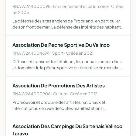
RNA W2A4000098 · Environnement et patrimoine · Créée
en 2005
La défense des sites anciens de Propriano, en particulier
de son front de mer. La défense des intérêts des habitants
de ces sites et particulièrement des riverains du domaine
public maritime. Réflexions, propositions et a…
Association De Peche Sportive Du Valinco
RNA W2A4004694 · Sport · Créée en 2021
Diffuser et transmettre l'éthique , les connaissances dans
le domaine de la pêche sportive et récreative en mer afin
de rassembler les personnes pour les choses de la mer
Association De Promotions Des Artistes
RNA W2A4000906 · Culture · Créée en 2012
Promouvoir et produire des artistes nationaux et
internationaux en vue de toutes manifestations
artistiques et culturelles à l'aide de tous supports
médiatiques sous quelques formes que ce soit ainsi que la
Association Des Campings Du Sartenais Valinco
diffusion de d…
Taravo