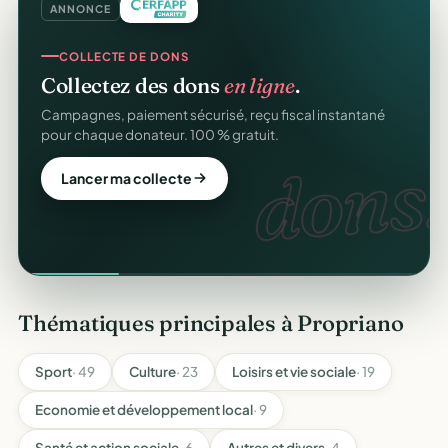
ANNONCE
COLLECTE DE DONS
Collectez des dons
en ligne
.
Campagnes, paiement sécurisé, reçu fiscal instantané
pour chaque donateur. 100 % gratuit.
dons.
Lancer ma collecte
Thématiques principales à Propriano
Sport
· 49
Culture
· 23
Loisirs et vie sociale
· 19
Economie et développement local
· 9
Santé et action sociale
· 6
Autres et divers
· 4