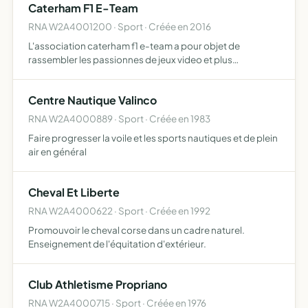
Caterham F1 E-Team
RNA W2A4001200 · Sport · Créée en 2016
L'association caterham f1 e-team a pour objet de
rassembler les passionnes de jeux video et plus
particulierement de sport , de promouvoir la simulation de
course par l'organisation et la participation a des
Centre Nautique Valinco
championnats …
RNA W2A4000889 · Sport · Créée en 1983
Faire progresser la voile et les sports nautiques et de plein
air en général
Cheval Et Liberte
RNA W2A4000622 · Sport · Créée en 1992
Promouvoir le cheval corse dans un cadre naturel.
Enseignement de l'équitation d'extérieur.
Club Athletisme Propriano
RNA W2A4000715 · Sport · Créée en 1976