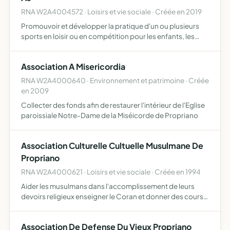
RNA W2A4004572 · Loisirs et vie sociale · Créée en 2019
Promouvoir et développer la pratique d'un ou plusieurs
sports en loisir ou en compétition pour les enfants, les
adolescents et les adultes, et tous objets similaires,
connexes ou complémentaires ou susceptibles d'en
Association A Misericordia
favor…
RNA W2A4000640 · Environnement et patrimoine · Créée
en 2009
Collecter des fonds afin de restaurer l'intérieur de l'Eglise
paroissiale Notre-Dame de la Miséicorde de Propriano
Association Culturelle Cultuelle Musulmane De
Propriano
RNA W2A4000621 · Loisirs et vie sociale · Créée en 1994
Aider les musulmans dans l'accomplissement de leurs
devoirs religieux enseigner le Coran et donner des cours
d'alphabétisation prévenir les jeunes de le délinquance et
leur apporter assistance aider les déhérités fonder u…
Association De Defense Du Vieux Propriano