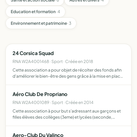
Education et formation
· 4
Environnement et patrimoine
· 3
24 Corsica Squad
RNA W2A4001468 · Sport · Créée en 2018
Cette association a pour objet de récolter des fonds afin
d'améliorer le bien-être des gens grâce à la mise en place
d'un club de nutrition et d'une salle de sport
Aéro Club De Propriano
RNA W2A4001089 · Sport · Créée en 2014
Cette association à pour but s'adressant aux garçons et
filles élèves des collèges (3eme) et lycées (seconde,
première et terminale) -susciter des vocations vers les
métiers de l'aviation civile ou militaire pilotes, méca…
Aero-Club Du Valinco