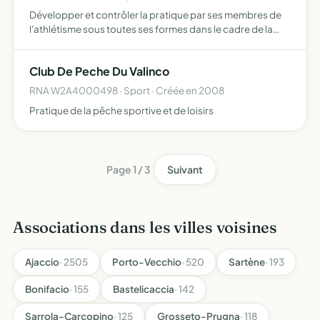
Développer et contrôler la pratique par ses membres de
l'athlétisme sous toutes ses formes dans le cadre de la
délégation accordée par le ministère chargé des sports à
la FFA et dans celui du développement durable offrir …
Club De Peche Du Valinco
RNA W2A4000498 · Sport · Créée en 2008
Pratique de la pêche sportive et de loisirs
Page 1 / 3
Suivant
Associations dans les villes voisines
Ajaccio
· 2505
Porto-Vecchio
· 520
Sartène
· 193
Bonifacio
· 155
Bastelicaccia
· 142
Sarrola-Carcopino
· 125
Grosseto-Prugna
· 118