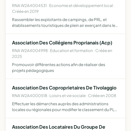
RNA W2A4004531 · Economie et développement local ·
Créée en 2019
Rassembler les exploitants de campings, de PRL, et
établissements touristiques de plein air exerçant dans le
golfe du Valinco et sa proche périphérie, ainsi que ceux
exerçant dans la communauté de communes du Valinco
Association Des Collégiens Proprianais (Acp)
Sart…
RNA W2A4004998 · Education et formation · Créée en
2025
Promouvoir différentes actions afin de réaliser des
projets pédagogiques
Association Des Coproprietaires De Tivolaggio
RNA W2A4000518 · Loisirs et vie sociale · Créée en 2008
Effectuer les démarches auprès des administrations
locales ou régionales pour modifier le classement du PLU
en zone N des terrains sis dans le lotissement de
Tivolaggio et obtenir au minimum un classement en zone 1
Association Des Locataires Du Groupe De
AU voi…