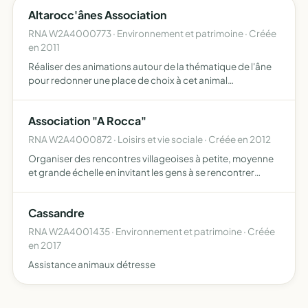
Altarocc'ânes Association
RNA W2A4000773 · Environnement et patrimoine · Créée
en 2011
Réaliser des animations autour de la thématique de l'âne
pour redonner une place de choix à cet animal
emblématique de notre région amener le public à
découvrir la richesse du patrimoine qui nous entoure
Association "A Rocca"
(faune, flore, ar…
RNA W2A4000872 · Loisirs et vie sociale · Créée en 2012
Organiser des rencontres villageoises à petite, moyenne
et grande échelle en invitant les gens à se rencontrer
autour d'une table pour échanger idées, réflexions et
bonne humeur. Proposer des soirées thématiques
Cassandre
(échange …
RNA W2A4001435 · Environnement et patrimoine · Créée
en 2017
Assistance animaux détresse