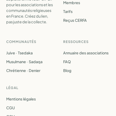
Membres
pour les associations et les
communautés religieuses
Tarifs
en France. Créez du lien,
Reçus CERFA
pas juste de la collecte.
COMMUNAUTÉS
RESSOURCES
Juive · Tsedaka
Annuaire des associations
Musulmane · Sadaqa
FAQ
Chrétienne · Denier
Blog
LÉGAL
Mentions légales
CGU