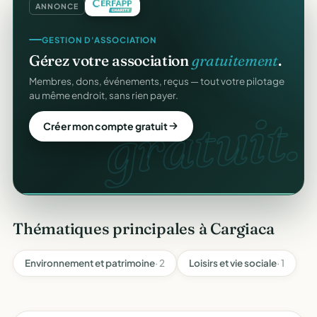
ANNONCE
SITE WEB
GESTION D'ASSOCIATION
Votre site web d'association
offert
.
Gérez votre association
gratuitement
.
Une page publique élégante et un site de collecte, prêts
Membres, dons, événements, reçus — tout votre pilotage
en cinq minutes. Sans webmaster.
au même endroit, sans rien payer.
gratuit.
web
Créer mon site gratuit
Créer mon compte gratuit
Thématiques principales à Cargiaca
Environnement et patrimoine
· 2
Loisirs et vie sociale
· 1