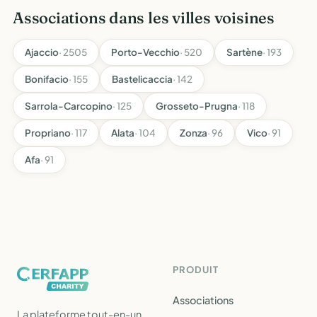
Associations dans les villes voisines
Ajaccio
· 2505
Porto-Vecchio
· 520
Sartène
· 193
Bonifacio
· 155
Bastelicaccia
· 142
Sarrola-Carcopino
· 125
Grosseto-Prugna
· 118
Propriano
· 117
Alata
· 104
Zonza
· 96
Vico
· 91
Afa
· 91
PRODUIT
Associations
La plateforme tout-en-un