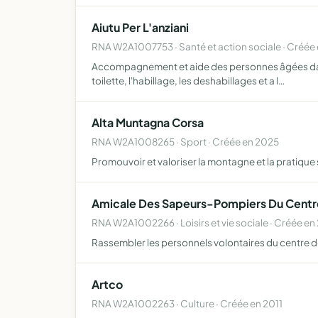
Aiutu Per L'anziani
RNA W2A1007753 · Santé et action sociale · Créée
Accompagnement et aide des personnes âgées dans le
toilette, l'habillage, les deshabillages et a l…
Alta Muntagna Corsa
RNA W2A1008265 · Sport · Créée en 2025
Promouvoir et valoriser la montagne et la pratique s
Amicale Des Sapeurs-Pompiers Du Centre
RNA W2A1002266 · Loisirs et vie sociale · Créée en
Rassembler les personnels volontaires du centre de
Artco
RNA W2A1002263 · Culture · Créée en 2011