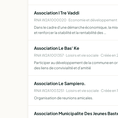
Association I Tre Vaddi
RNA W2A1000020 · Economie et développement lo
Dans le cadre d'une démarche économique, la mise e
et renforcer la stabilité et la rentabilité des …
Association Le Bas' Ke
RNA W2A1001357 · Loisirs et vie sociale · Créée en
Participer au développement de la commune en organ
des liens de convivialité et d'amitié
Association Le Sampiero.
RNA W2A1003251 · Loisirs et vie sociale · Créée en 
Organisation de reunions amicales.
Association Municipalite Des Jeunes Bast