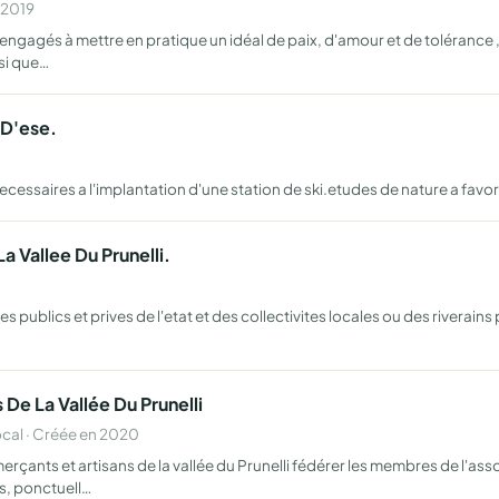
 2019
agés à mettre en pratique un idéal de paix, d'amour et de tolérance , 
nsi que…
 D'ese.
essaires a l'implantation d'une station de ski.etudes de nature a favori
a Vallee Du Prunelli.
s publics et prives de l'etat et des collectivites locales ou des riverain
De La Vallée Du Prunelli
cal · Créée en 2020
çants et artisans de la vallée du Prunelli fédérer les membres de l'asso
s, ponctuell…