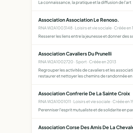
La connaissance, la pratique et la diffusion de l'art
Association Association Le Renoso.
RNA W2A1003148 · Loisirs et vie sociale · Créée en 
Resserer les liens entre la jeunesse et donner des s
Association Cavaliers Du Prunelli
RNA W2A1002720 · Sport · Créée en 2013
Regrouper les activités de cavaliers et les associa
restaurer et nettoyer les chemins de randonnée en
Association Confrerie De La Sainte Croix
RNA W2A1001011 · Loisirs et vie sociale · Créée en 
Perenniser l'esprit mutualiste et de solidarite en 
Association Corse Des Amis De La Chevale