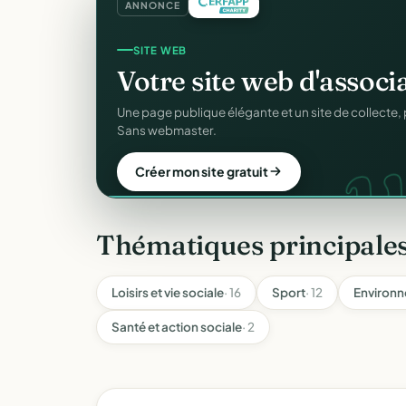
ANNONCE
GESTION D'ASSOCIATION
Gérez votre associatio
gra
Membres, dons, événements, reçus — tout votre p
sans rien payer.
Créer mon compte gratuit
Thématiques principales
Loisirs et vie sociale
· 16
Sport
· 12
Environn
Santé et action sociale
· 2