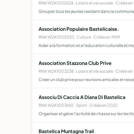
RNA W2A1002626 · Loisirs et vie sociale · Créée en
Grouper tous les jeunes residant dans la commune et 
Association Populaire Bastelicaise.
RNA W2A1002053 · Culture · Créée en 1959
Aider a la formation et a l'education culturelle et m
Association Stazzona Club Prive
RNA W2A1003238 · Loisirs et vie sociale · Créée en
Creer un club prive pour reunions amicales et resser
Associu Di Caccia A Diana Di Bastelica
RNA W2A1007650 · Sport · Créée en 2022
Organiser et gérer l'activité de chasse sur les terr
Bastelica Muntagna Trail