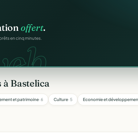
n
gratuitement
.
tuit.
ilotage au même endroit,
 à Bastelica
ement et patrimoine
· 6
Culture
· 5
Economie et développement