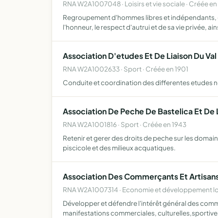
RNA W2A1007048 · Loisirs et vie sociale · Créée en
Regroupement d'hommes libres et indépendants, eng
l'honneur, le respect d'autrui et de sa vie privée, ai
Association D'etudes Et De Liaison Du Val
RNA W2A1002633 · Sport · Créée en 1901
Conduite et coordination des differentes etudes nec
Association De Peche De Bastelica Et De L
RNA W2A1001816 · Sport · Créée en 1943
Retenir et gerer des droits de peche sur les domaine
piscicole et des milieux acquatiques.
Association Des Commerçants Et Artisans 
RNA W2A1007314 · Economie et développement lo
Développer et défendre l'intérêt général des commer
manifestations commerciales, culturelles,sportive