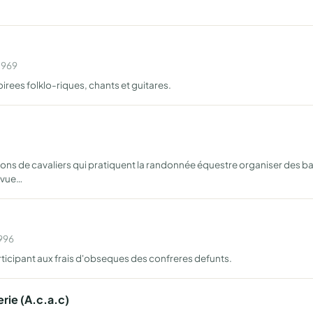
1969
oirees folklo-riques, chants et guitares.
tions de cavaliers qui pratiquent la randonnée équestre organiser des ba
 vue…
1996
participant aux frais d'obseques des confreres defunts.
rie (A.c.a.c)