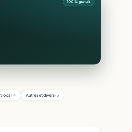
100 % gratuit
 local
· 4
Autres et divers
· 3