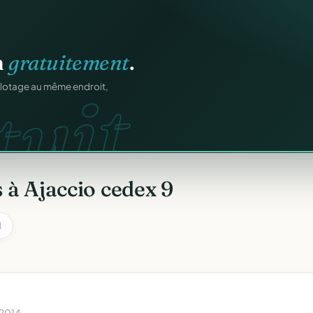
n
gratuitement
.
uit.
ilotage au même endroit,
 à Ajaccio cedex 9
1
 2014