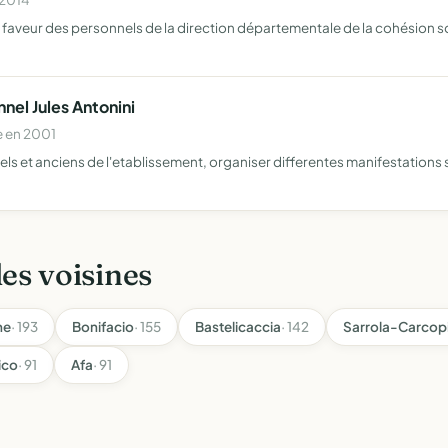
 faveur des personnels de la direction départementale de la cohésion so
nel Jules Antonini
e en 2001
uels et anciens de l'etablissement, organiser differentes manifestations
les voisines
ne
· 193
Bonifacio
· 155
Bastelicaccia
· 142
Sarrola-Carcop
ico
· 91
Afa
· 91