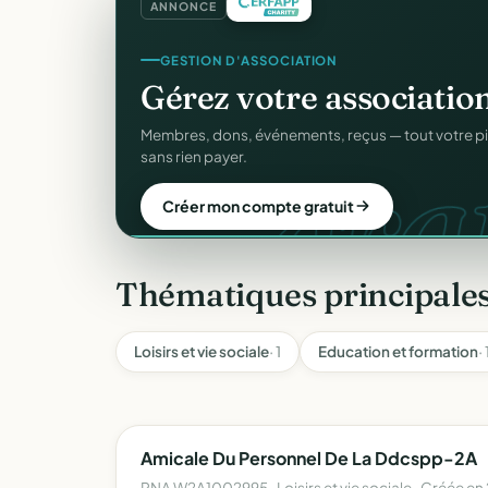
ANNONCE
GESTION D'ASSOCIATION
Gérez votre associatio
grat
Membres, dons, événements, reçus — tout votre p
sans rien payer.
Créer mon compte gratuit
Thématiques principales
Loisirs et vie sociale
· 1
Education et formation
· 
Amicale Du Personnel De La Ddcspp-2A
RNA W2A1002995 · Loisirs et vie sociale · Créée en