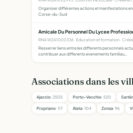
Organiser différentes actions et manifestations en
Corse-du-Sud
Amicale Du Personnel Du Lycee Profession
RNA W2A1000336 · Education et formation · Créé
Resserrer liens entre les differents personnels act
contribuer aux differents evenements familiau…
Associations dans les vil
Ajaccio
· 2505
Porto-Vecchio
· 520
Sartè
Propriano
· 117
Alata
· 104
Zonza
· 96
V