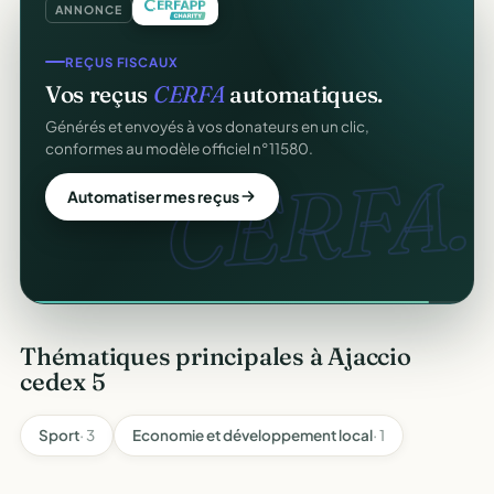
ANNONCE
REÇUS FISCAUX
Vos reçus
CERFA
automatiques.
Générés et envoyés à vos donateurs en un clic,
conformes au modèle officiel n°11580.
CERFA.
Automatiser mes reçus
Thématiques principales à Ajaccio
cedex 5
Sport
· 3
Economie et développement local
· 1