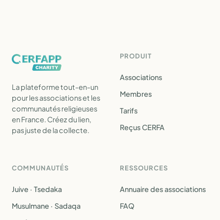
PRODUIT
Associations
La plateforme tout-en-un
Membres
pour les associations et les
communautés religieuses
Tarifs
en France. Créez du lien,
Reçus CERFA
pas juste de la collecte.
COMMUNAUTÉS
RESSOURCES
Juive · Tsedaka
Annuaire des associations
Musulmane · Sadaqa
FAQ