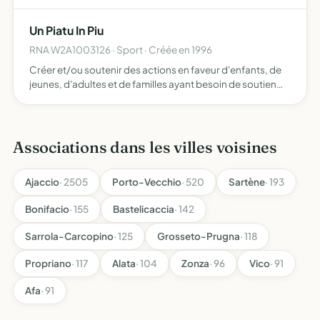
règlements de la fédération française de squash et des
décisions du comité de direction de la ligue corse d…
Un Piatu In Piu
RNA W2A1003126 · Sport · Créée en 1996
Créer et/ou soutenir des actions en faveur d'enfants, de
jeunes, d'adultes et de familles ayant besoin de soutien
achat de matériel médical, actions visant à créer un lien
social, prise en charge des frais de déplacement …
Associations dans les villes voisines
Ajaccio
· 2505
Porto-Vecchio
· 520
Sartène
· 193
Bonifacio
· 155
Bastelicaccia
· 142
Sarrola-Carcopino
· 125
Grosseto-Prugna
· 118
Propriano
· 117
Alata
· 104
Zonza
· 96
Vico
· 91
Afa
· 91