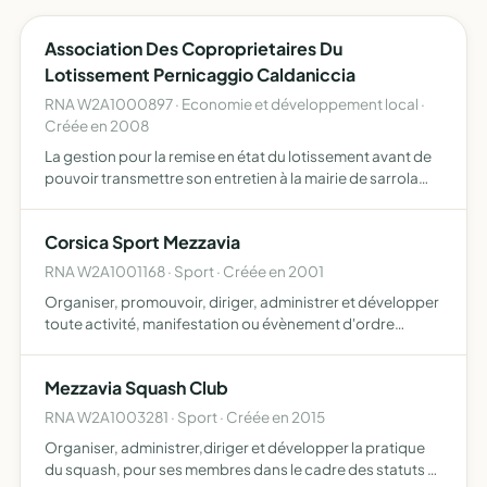
Association Des Coproprietaires Du
Lotissement Pernicaggio Caldaniccia
RNA W2A1000897 · Economie et développement local ·
Créée en 2008
La gestion pour la remise en état du lotissement avant de
pouvoir transmettre son entretien à la mairie de sarrola
carcopino
Corsica Sport Mezzavia
RNA W2A1001168 · Sport · Créée en 2001
Organiser, promouvoir, diriger, administrer et développer
toute activité, manifestation ou évènement d'ordre
sportifs, social, culturel, environnemental, touristique ou
médiatique, ainsi que la vente de produits et l'orga…
Mezzavia Squash Club
RNA W2A1003281 · Sport · Créée en 2015
Organiser, administrer,diriger et développer la pratique
du squash, pour ses membres dans le cadre des statuts et