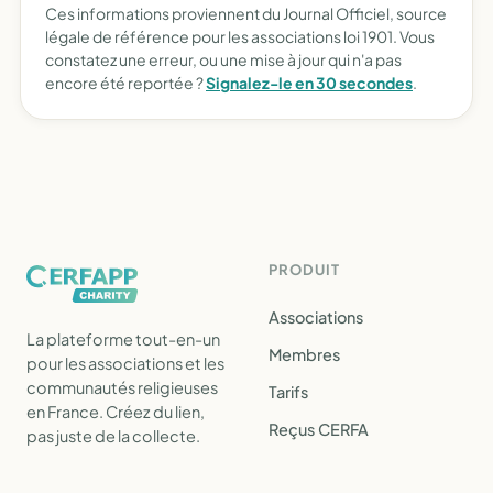
Ces informations proviennent du Journal Officiel, source
légale de référence pour les associations loi 1901. Vous
constatez une erreur, ou une mise à jour qui n'a pas
encore été reportée ?
Signalez-le en 30 secondes
.
PRODUIT
Associations
La plateforme tout-en-un
Membres
pour les associations et les
communautés religieuses
Tarifs
en France. Créez du lien,
Reçus CERFA
pas juste de la collecte.