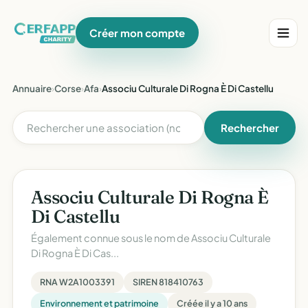
Créer mon compte
Annuaire
›
Corse
›
Afa
›
Associu Culturale Di Rogna È Di Castellu
Rechercher
Associu Culturale Di Rogna È
Di Castellu
Également connue sous le nom de
Associu Culturale
Di Rogna È Di Cas...
RNA W2A1003391
SIREN 818410763
Environnement et patrimoine
Créée il y a 10 ans