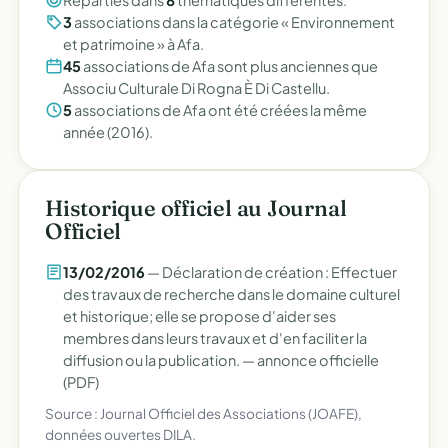
Réparties dans
8
thématiques différentes.
3
associations dans la catégorie « Environnement
et patrimoine » à Afa.
45
associations de Afa sont plus anciennes que
Associu Culturale Di Rogna È Di Castellu.
5
associations de Afa ont été créées la même
année (2016).
Historique officiel au Journal
Officiel
13/02/2016
— Déclaration de création : Effectuer
des travaux de recherche dans le domaine culturel
et historique; elle se propose d'aider ses
membres dans leurs travaux et d'en faciliter la
diffusion ou la publication. —
annonce officielle
(PDF)
Source : Journal Officiel des Associations (JOAFE),
données ouvertes DILA.