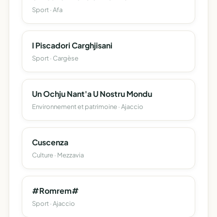
Sport · Afa
I Piscadori Carghjisani
Sport · Cargèse
Un Ochju Nant'a U Nostru Mondu
Environnement et patrimoine · Ajaccio
Cuscenza
Culture · Mezzavia
#Romrem#
Sport · Ajaccio