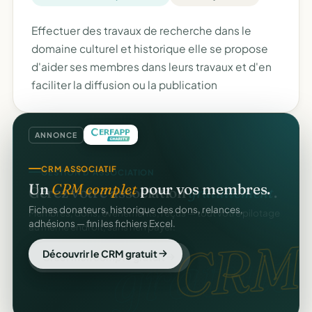
Effectuer des travaux de recherche dans le
domaine culturel et historique elle se propose
d'aider ses membres dans leurs travaux et d'en
faciliter la diffusion ou la publication
ANNONCE
CRM ASSOCIATIF
Un
CRM complet
pour vos membres.
Fiches donateurs, historique des dons, relances,
adhésions — fini les fichiers Excel.
CRM
Découvrir le CRM gratuit