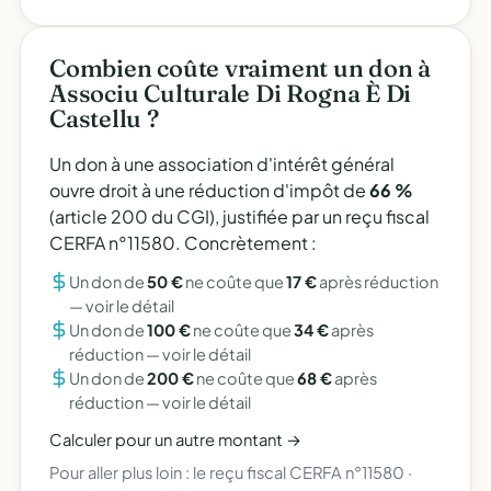
Combien coûte vraiment un don à
Associu Culturale Di Rogna È Di
Castellu ?
Un don à une association d'intérêt général
ouvre droit à une réduction d'impôt de
66 %
(article 200 du CGI), justifiée par un reçu fiscal
CERFA n°11580. Concrètement :
Un don de
50 €
ne coûte que
17 €
après réduction
—
voir le détail
Un don de
100 €
ne coûte que
34 €
après
réduction —
voir le détail
Un don de
200 €
ne coûte que
68 €
après
réduction —
voir le détail
Calculer pour un autre montant →
Pour aller plus loin :
le reçu fiscal CERFA n°11580
·