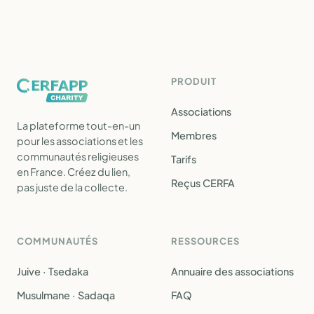
PRODUIT
Associations
La plateforme tout-en-un
Membres
pour les associations et les
communautés religieuses
Tarifs
en France. Créez du lien,
Reçus CERFA
pas juste de la collecte.
COMMUNAUTÉS
RESSOURCES
Juive · Tsedaka
Annuaire des associations
Musulmane · Sadaqa
FAQ