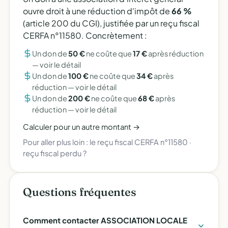
ouvre droit à une réduction d'impôt de
66 %
(article 200 du CGI), justifiée par un reçu fiscal
CERFA n°11580. Concrètement :
Un don de
50 €
ne coûte que
17 €
après réduction
—
voir le détail
Un don de
100 €
ne coûte que
34 €
après
réduction —
voir le détail
Un don de
200 €
ne coûte que
68 €
après
réduction —
voir le détail
Calculer pour un autre montant →
Pour aller plus loin :
le reçu fiscal CERFA n°11580
·
reçu fiscal perdu ?
Questions fréquentes
Comment contacter ASSOCIATION LOCALE