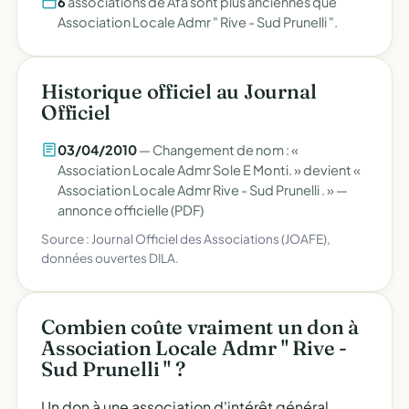
6
associations de Afa sont plus anciennes que
Association Locale Admr " Rive - Sud Prunelli ".
Historique officiel au Journal
Officiel
03/04/2010
— Changement de nom : «
Association Locale Admr Sole E Monti. » devient «
Association Locale Admr Rive - Sud Prunelli . » —
annonce officielle (PDF)
Source : Journal Officiel des Associations (JOAFE),
données ouvertes DILA.
Combien coûte vraiment un don à
Association Locale Admr " Rive -
Sud Prunelli " ?
Un don à une association d'intérêt général