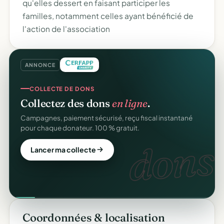
qu'elles dessert en faisant participer les
familles, notamment celles ayant bénéficié de
l'action de l'association
ANNONCE
COLLECTE DE DONS
Collectez des dons
en ligne
.
Campagnes, paiement sécurisé, reçu fiscal instantané
pour chaque donateur. 100 % gratuit.
dons.
Lancer ma collecte
Coordonnées & localisation