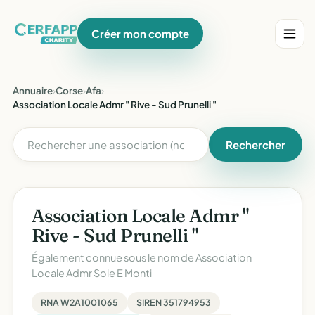
Créer mon compte
Annuaire
›
Corse
›
Afa
›
Association Locale Admr " Rive - Sud Prunelli "
Rechercher
Association Locale Admr "
Rive - Sud Prunelli "
Également connue sous le nom de
Association
Locale Admr Sole E Monti
RNA W2A1001065
SIREN 351794953