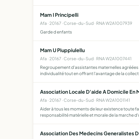
Mam I Principelli
Afa · 20167 · Corse-du-Sud · RNA W2A1007939
Garde d enfants
Mam U Piuppiulellu
Afa · 20167 · Corse-du-Sud · RNA W2A1007441
Regroupement d'assistantes maternelles agréées da
individualité tout en offrant l'avantage de la collect
Association Locale D'aide A Domicile En M
Afa · 20167 · Corse-du-Sud · RNA W2A1001141
Aider à tous les moments de leur existence toute fa
responsabilité matérielle et morale de la marche d
Association Des Medecins Generalistes D