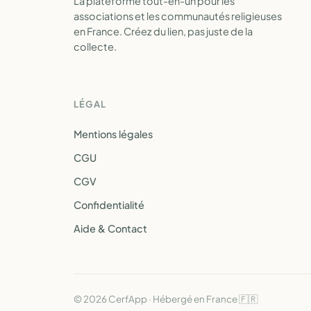
La plateforme tout-en-un pour les
associations et les communautés religieuses
en France. Créez du lien, pas juste de la
collecte.
LÉGAL
Mentions légales
CGU
CGV
Confidentialité
Aide & Contact
© 2026 CerfApp · Hébergé en France 🇫🇷