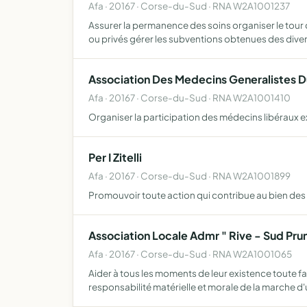
Afa · 20167 · Corse-du-Sud · RNA W2A1001237
Assurer la permanence des soins organiser le tour 
ou privés gérer les subventions obtenues des dive
Association Des Medecins Generalistes Du
Afa · 20167 · Corse-du-Sud · RNA W2A1001410
Organiser la participation des médecins libéraux 
Per I Zitelli
Afa · 20167 · Corse-du-Sud · RNA W2A1001899
Promouvoir toute action qui contribue au bien des e
Association Locale Admr " Rive - Sud Prune
Afa · 20167 · Corse-du-Sud · RNA W2A1001065
Aider à tous les moments de leur existence toute fa
responsabilité matérielle et morale de la marche d