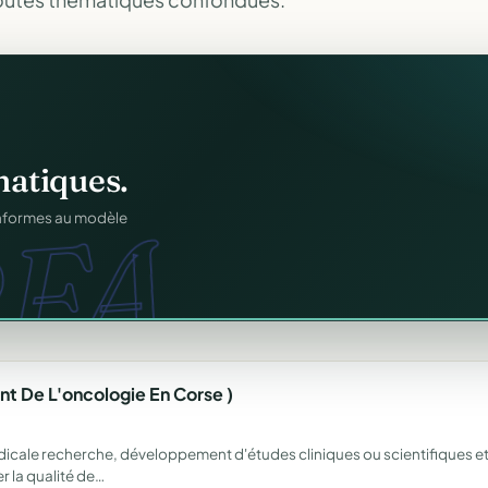
os membres.
atiques.
RM.
FA.
dhésions — fini les
onformes au modèle
t De L'oncologie En Corse )
cale recherche, développement d'études cliniques ou scientifiques et 
r la qualité de…