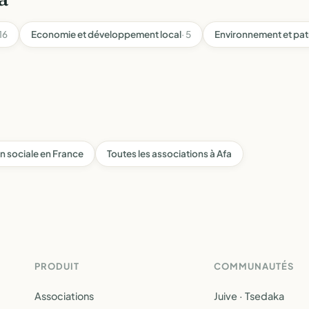
 16
Economie et développement local
· 5
Environnement et pat
on sociale en France
Toutes les associations à Afa
PRODUIT
COMMUNAUTÉS
Associations
Juive · Tsedaka