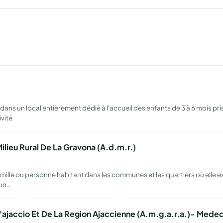
ns un local entièrement dédié à l'accueil des enfants de 3 à 6 mois pr
ivité
ilieu Rural De La Gravona (A.d.m.r.)
mille ou personne habitant dans les communes et les quartiers où elle exe
'un…
'ajaccio Et De La Region Ajaccienne (A.m.g.a.r.a.)- Mede