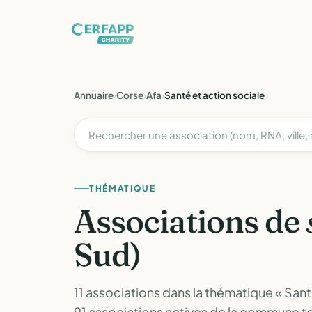
Annuaire
›
Corse
›
Afa
›
Santé et action sociale
THÉMATIQUE
Associations de
Sud)
11 associations dans la thématique « Sant
91 associations actives de la commune 