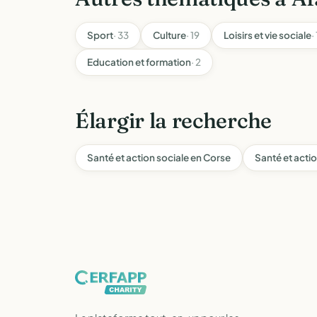
Sport
· 33
Culture
· 19
Loisirs et vie sociale
·
Education et formation
· 2
Élargir la recherche
Santé et action sociale en Corse
Santé et acti