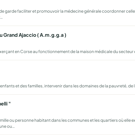
de garde faciliter et promouvoir la médecine générale coordonner celle-
r…
 Grand Ajaccio ( A.m.g.g.a )
exerçant en Corse au fonctionnement de la maison médicale du secteur
nfants et des familles, intervenir dans les domaines de la pauvreté, de l
lli "
mille ou personne habitant dans les communes et les quartiers où elle ex
'une ou…