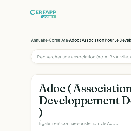
Annuaire
›
Corse
›
Afa
›
Adoc ( Association Pour Le Deve
Adoc ( Associatio
Developpement De
)
Également connue sous le nom de
Adoc