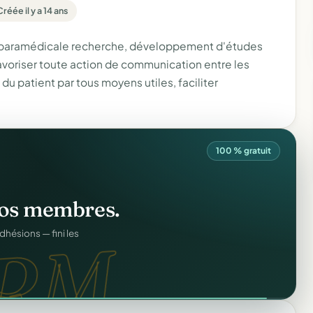
Créée il y a 14 ans
u paramédicale recherche, développement d'études
favoriser toute action de communication entre les
 du patient par tous moyens utiles, faciliter
100 % gratuit
ation
offert
.
os membres.
web.
prêts en cinq minutes.
RM.
dhésions — fini les