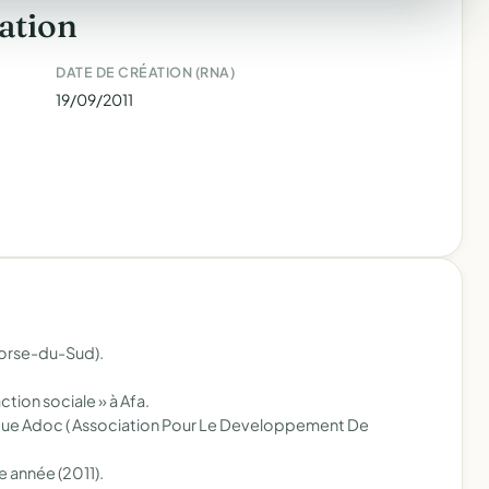
ation
DATE DE CRÉATION (RNA)
19/09/2011
Corse-du-Sud).
ction sociale » à Afa.
 que Adoc ( Association Pour Le Developpement De
 année (2011).