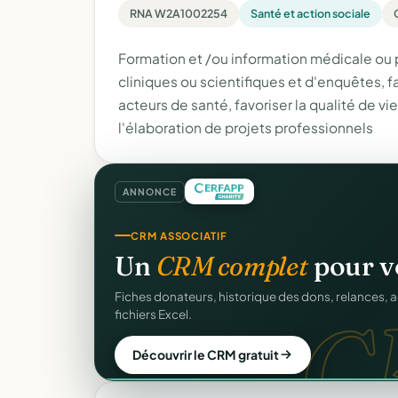
RNA W2A1002254
Santé et action sociale
Formation et /ou information médicale o
cliniques ou scientifiques et d'enquêtes, 
acteurs de santé, favoriser la qualité de vie
l'élaboration de projets professionnels
ANNONCE
SITE WEB
CRM ASSOCIATIF
Votre site web d'associ
Un
CRM complet
pour v
Une page publique élégante et un site de collecte, 
C
Fiches donateurs, historique des dons, relances, a
Sans webmaster.
fichiers Excel.
Créer mon site gratuit
Découvrir le CRM gratuit