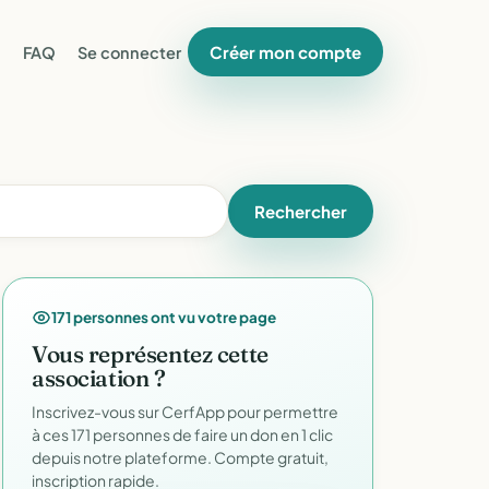
Créer mon compte
FAQ
Se connecter
Rechercher
171 personnes ont vu votre page
Vous représentez cette
association ?
Inscrivez-vous sur CerfApp pour permettre
à ces 171 personnes de faire un don en 1 clic
depuis notre plateforme. Compte gratuit,
inscription rapide.