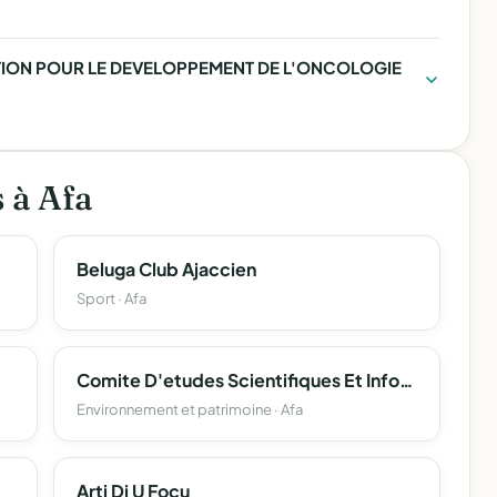
ATION POUR LE DEVELOPPEMENT DE L'ONCOLOGIE
s à Afa
Beluga Club Ajaccien
Sport · Afa
Comite D'etudes Scientifiques Et Informatiques De La Toponymie Corse (Cesit-Corsica)
Environnement et patrimoine · Afa
Arti Di U Focu