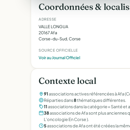
Coordonnées & localis
ADRESSE
VALLE LONGUA
20167 Afa
Corse-du-Sud, Corse
SOURCE OFFICIELLE
Voir au Journal Officiel
Contexte local
91
associations actives référencées à Afa (
Réparties dans
8
thématiques différentes.
11
associations dans la catégorie « Santé et a
38
associations de Afa sont plus anciennes
L'oncologie En Corse ).
5
associations de Afa ont été créées la même