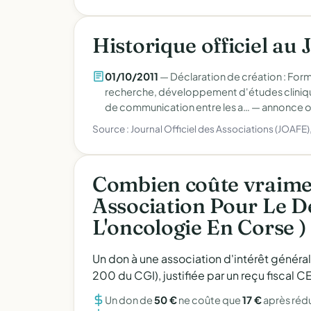
Historique officiel au 
01/10/2011
— Déclaration de création : For
recherche, développement d'études clinique
de communication entre les a… —
annonce of
Source : Journal Officiel des Associations (JOAFE
Combien coûte vraime
Association Pour Le 
L'oncologie En Corse )
Un don à une association d'intérêt généra
200 du CGI), justifiée par un reçu fiscal
Un don de
50 €
ne coûte que
17 €
après réd