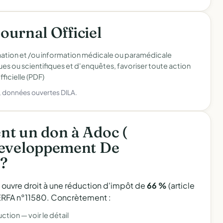
Journal Officiel
mation et /ou information médicale ou paramédicale
s ou scientifiques et d'enquêtes, favoriser toute action
ficielle (PDF)
), données ouvertes DILA.
nt un don à Adoc (
Developpement De
 ?
l ouvre droit à une réduction d'impôt de
66 %
(article
 CERFA n°11580. Concrètement :
uction —
voir le détail