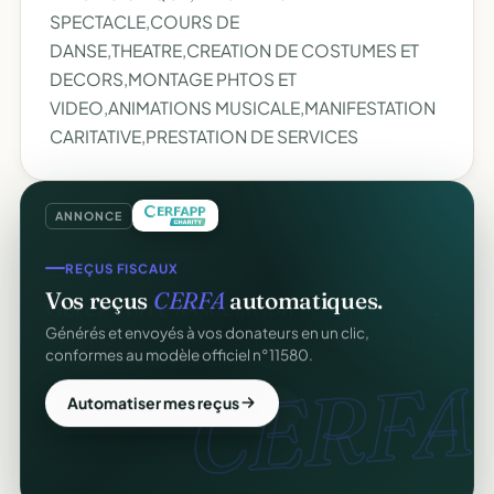
SPECTACLE,COURS DE
DANSE,THEATRE,CREATION DE COSTUMES ET
DECORS,MONTAGE PHTOS ET
VIDEO,ANIMATIONS MUSICALE,MANIFESTATION
CARITATIVE,PRESTATION DE SERVICES
ANNONCE
REÇUS FISCAUX
Vos reçus
CERFA
automatiques.
Générés et envoyés à vos donateurs en un clic,
conformes au modèle officiel n°11580.
CERFA.
Automatiser mes reçus