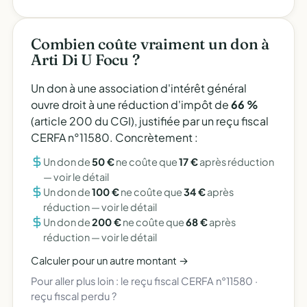
Combien coûte vraiment un don à
Arti Di U Focu ?
Un don à une association d'intérêt général
ouvre droit à une réduction d'impôt de
66 %
(article 200 du CGI), justifiée par un reçu fiscal
CERFA n°11580. Concrètement :
Un don de
50 €
ne coûte que
17 €
après réduction
—
voir le détail
Un don de
100 €
ne coûte que
34 €
après
réduction —
voir le détail
Un don de
200 €
ne coûte que
68 €
après
réduction —
voir le détail
Calculer pour un autre montant →
Pour aller plus loin :
le reçu fiscal CERFA n°11580
·
reçu fiscal perdu ?