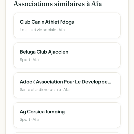
Associations similaires à Afa
Club Canin Athleti'dogs
Loisirs et vie sociale · Afa
Beluga Club Ajaccien
Sport · Afa
Adoc ( Association Pour Le Developpement De L'oncologie En Corse )
Santé et action sociale · Afa
Ag Corsica Jumping
Sport · Afa