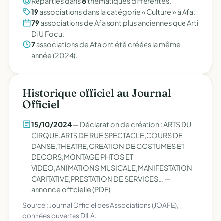
Réparties dans
8
thématiques différentes.
19
associations dans la catégorie « Culture » à Afa.
79
associations de Afa sont plus anciennes que Arti
Di U Focu.
7
associations de Afa ont été créées la même
année (2024).
Historique officiel au Journal
Officiel
15/10/2024
— Déclaration de création : ARTS DU
CIRQUE,ARTS DE RUE SPECTACLE,COURS DE
DANSE,THEATRE,CREATION DE COSTUMES ET
DECORS,MONTAGE PHTOS ET
VIDEO,ANIMATIONS MUSICALE,MANIFESTATION
CARITATIVE,PRESTATION DE SERVICES… —
annonce officielle (PDF)
Source : Journal Officiel des Associations (JOAFE),
données ouvertes DILA.