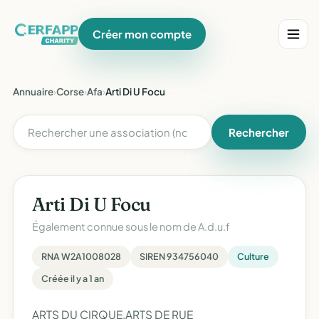
Créer mon compte
Annuaire
›
Corse
›
Afa
›
Arti Di U Focu
Rechercher
Arti Di U Focu
Également connue sous le nom de
A.d.u.f
RNA W2A1008028
SIREN 934756040
Culture
Créée il y a 1 an
ARTS DU CIRQUE,ARTS DE RUE