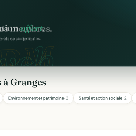
ation
offert
.
web.
prêts en cinq minutes.
s à Granges
Environnement et patrimoine
· 2
Santé et action sociale
· 2