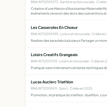
RNA W712009373 · Santé et action sociale · Créée
Création d'une Maison d'Assistantes Maternelle Mode
événements recevoir des dons des subventions e
Les Casseroles En Choeur
RNA W712009395 · Loisirs et vie sociale · Créée en
Realiser des karaokés à plusieurs Partager un mom
Loisirs Creatifs Grangeais
RNA W712001792 · Loisirs et vie sociale · Créée en
Pratiquer sans intervenant certaines techniques de 
Lucas Auclerc Triathlon
RNA W712009411 · Sport · Créée en 2025
Promotion, et pratique du triathlon, duathlon, cours