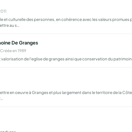
2011
 et culturelle des personnes, en cohérence avec les valeurs promues p
ettre au s…
moine De Granges
 Créée en 1989
 valorisation de l'eglise de granges ainsi que conservation du patrimoi
tre en oeuvre à Granges et plus largement dans le territoire de la Côte
r…
s enduros