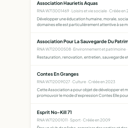
Association Haurietis Aquas
RNA W713001469 · Loisirs et vie sociale · Créée en 
Développer une éducation humaine, morale, sociale
domaines elle est particulièrement attentive à se m
Association Pour La Sauvegarde Du Patri
RNA W712000508 · Environnement et patrimoine ·
Restauration, renovation, entretien, sauvegarde et
Contes En Granges
RNA W712009027 · Culture · Créée en 2023
Cette Association a pour objet de développer et met
promouvoir le mode d'expression Contes Elle pou
Esprit No-Kill 71
RNA W712001011 · Sport · Créée en 2009
Être un club de pêche, organiser des sorties et de