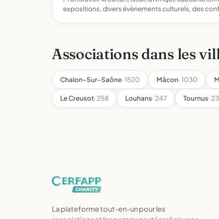
expositions, divers évènements culturels, des con
Associations dans les vil
Chalon-Sur-Saône
· 1520
Mâcon
· 1030
M
Le Creusot
· 258
Louhans
· 247
Tournus
· 2
La plateforme tout-en-un pour les