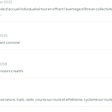
 en 2025
 d'accueil individualisé tout en offrant l'avantage d'être en collectivi
t…
 2025
ent convivial
 2008
loisirs creatifs
e nature, trails, raids, course sur route et athlétisme, cyclisme sur route