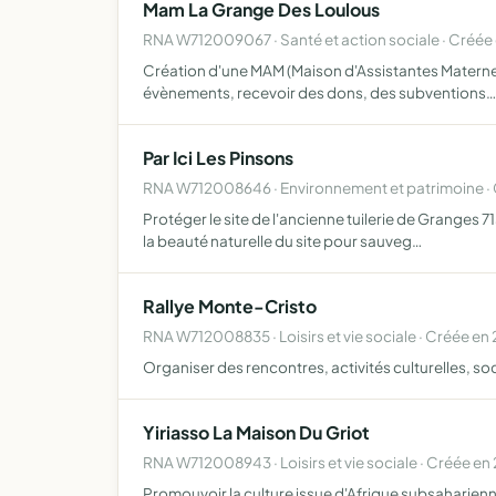
Mam La Grange Des Loulous
RNA W712009067 · Santé et action sociale · Créée
Création d'une MAM (Maison d'Assistantes Maternelle
évènements, recevoir des dons, des subventions…
Par Ici Les Pinsons
RNA W712008646 · Environnement et patrimoine ·
Protéger le site de l'ancienne tuilerie de Granges 71
la beauté naturelle du site pour sauveg…
Rallye Monte-Cristo
RNA W712008835 · Loisirs et vie sociale · Créée en
Organiser des rencontres, activités culturelles, so
Yiriasso La Maison Du Griot
RNA W712008943 · Loisirs et vie sociale · Créée en
Promouvoir la culture issue d'Afrique subsaharienne