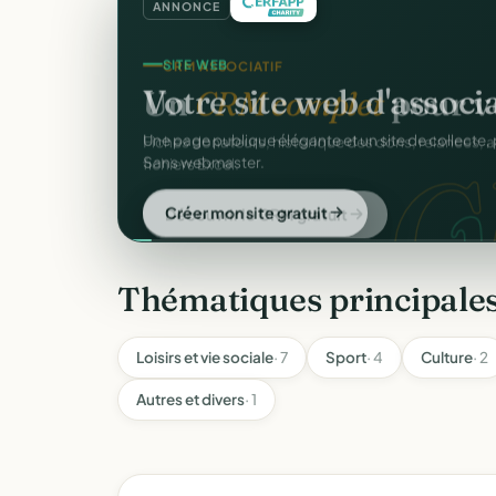
ANNONCE
SITE WEB
Votre site web d'associ
Une page publique élégante et un site de collecte, 
Sans webmaster.
Créer mon site gratuit
Thématiques principale
Loisirs et vie sociale
· 7
Sport
· 4
Culture
· 2
Autres et divers
· 1