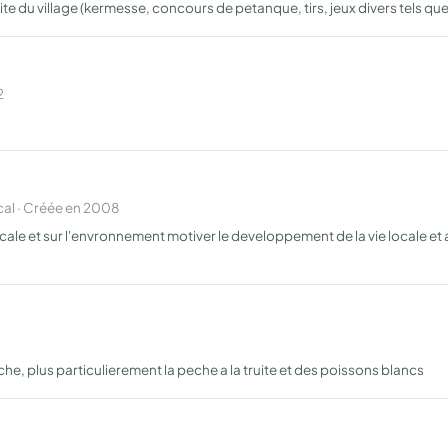
ite du village (kermesse, concours de petanque, tirs, jeux divers tels que b
2
al · Créée en 2008
 locale et sur l'envronnement motiver le developpement de la vie locale et a
he, plus particulierement la peche a la truite et des poissons blancs