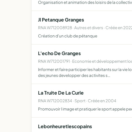
Organisation et animation des loisirs de la collectiv
Jl Petanque Granges
RNA W712008928 · Autres et divers · Créée en 202
Création d'un club de pétanque
L'echo De Granges
RNA W712001791 · Economie et développement loc
Informer et faire participer les habitants sur la vie
des jeunes developper des activites s…
La Truite De La Curle
RNA W712002834 · Sport · Créée en 2004
Promouvoir l image et pratiquer le sport appele pec
Lebonheuretlescopains