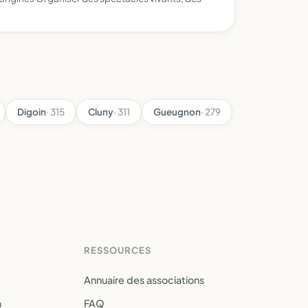
Digoin
· 315
Cluny
· 311
Gueugnon
· 279
RESSOURCES
Annuaire des associations
a
FAQ