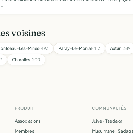
f…
les voisines
ontceau-Les-Mines
· 493
Paray-Le-Monial
· 412
Autun
· 389
37
Charolles
· 200
PRODUIT
COMMUNAUTÉS
Associations
Juive · Tsedaka
Membres
Musulmane · Sadaq