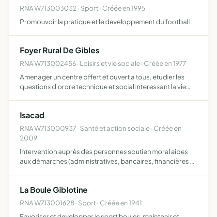
RNA W713003032 · Sport · Créée en 1995
Promouvoir la pratique et le developpement du football
Foyer Rural De Gibles
RNA W713002456 · Loisirs et vie sociale · Créée en 1977
Amenager un centre offert et ouvert a tous, etudier les
questions d'ordre technique et social interessant la vie
rurale, organiser les loisirs de la collectivite, favoriser la
pratique de l'educatio
Isacad
RNA W713000937 · Santé et action sociale · Créée en
2009
Intervention auprès des personnes soutien moral aides
aux démarches (administratives, bancaires, financières et
autres) conseil et médiation assistance aux entretiens
défense auprès de tous les organismes venir en aide au…
La Boule Giblotine
RNA W713001628 · Sport · Créée en 1941
Favoriser et developper le sport boules, maintenir et