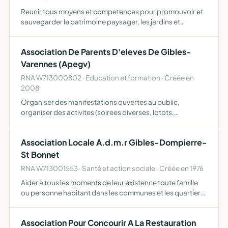
Reunir tous moyens et competences pour promouvoir et
sauvegarder le patrimoine paysager, les jardins et
espèces vegetales, preserver la biodiversite, rechercher
les concours nationaux et internationaux permettant la
Association De Parents D'eleves De Gibles-
reali…
Varennes (Apegv)
RNA W713000802 · Education et formation · Créée en
2008
Organiser des manifestations ouvertes au public,
organiser des activites (soirees diverses, lotots,
kermesses...) dans le but d'en reserver le produit au
benefice des activites de l'ecole
Association Locale A.d.m.r Gibles-Dompierre-
St Bonnet
RNA W713001553 · Santé et action sociale · Créée en 1976
Aider à tous les moments de leur existence toute famille
ou personne habitant dans les communes et les quartiers
où elle exerce son action pour ce faire elle assure la
responsabilité matérielle et morale de la marche d'un…
Association Pour Concourir A La Restauration