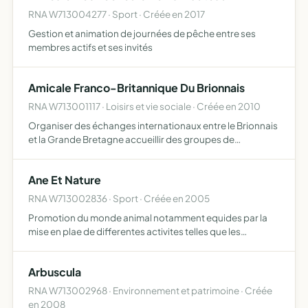
RNA W713004277 · Sport · Créée en 2017
Gestion et animation de journées de pêche entre ses
membres actifs et ses invités
Amicale Franco-Britannique Du Brionnais
RNA W713001117 · Loisirs et vie sociale · Créée en 2010
Organiser des échanges internationaux entre le Brionnais
et la Grande Bretagne accueillir des groupes de
Britanniques et permettre à des groupes de Français de
se rendre au Royaume Uni proposer des activités et
Ane Et Nature
manifestat…
RNA W713002836 · Sport · Créée en 2005
Promotion du monde animal notamment equides par la
mise en plae de differentes activites telles que les
promenades ou les randonnees
Arbuscula
RNA W713002968 · Environnement et patrimoine · Créée
en 2008