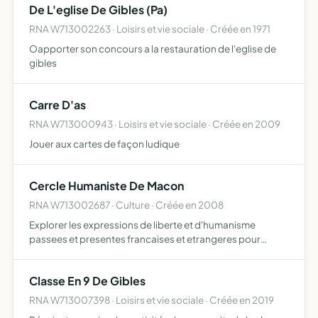
De L'eglise De Gibles (Pa)
RNA W713002263 · Loisirs et vie sociale · Créée en 1971
Oapporter son concours a la restauration de l'eglise de
gibles
Carre D'as
RNA W713000943 · Loisirs et vie sociale · Créée en 2009
Jouer aux cartes de façon ludique
Cercle Humaniste De Macon
RNA W713002687 · Culture · Créée en 2008
Explorer les expressions de liberte et d'humanisme
passees et presentes francaises et etrangeres pour
favoriser des solutions nouvelles aux questions du monde
contemporain dans une vision de democratie citoyenne
Classe En 9 De Gibles
RNA W713007398 · Loisirs et vie sociale · Créée en 2019