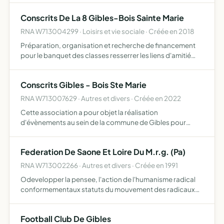
banquet au mois d'octobre pour les conscrits
Conscrits De La 8 Gibles-Bois Sainte Marie
RNA W713004299 · Loisirs et vie sociale · Créée en 2018
Préparation, organisation et recherche de financement
pour le banquet des classes resserrer les liens d'amitié
entre les membres de la classe en organisant des
manifestations conviviales
Conscrits Gibles - Bois Ste Marie
RNA W713007629 · Autres et divers · Créée en 2022
Cette association a pour objet la réalisation
d'évènements au sein de la commune de Gibles pour
réaliser un banquet en fin d'année de la classe en deux des
communes de Gibles et de Bois Sainte-Marie
Federation De Saone Et Loire Du M.r.g. (Pa)
RNA W713002266 · Autres et divers · Créée en 1991
Odevelopper la pensee, l'action de l'humanisme radical
conformementaux statuts du mouvement des radicaux
de gauche.
Football Club De Gibles