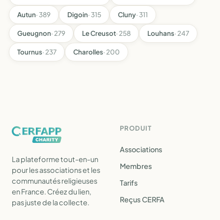
Autun
· 389
Digoin
· 315
Cluny
· 311
Gueugnon
· 279
Le Creusot
· 258
Louhans
· 247
Tournus
· 237
Charolles
· 200
PRODUIT
Associations
La plateforme tout-en-un
Membres
pour les associations et les
communautés religieuses
Tarifs
en France. Créez du lien,
Reçus CERFA
pas juste de la collecte.