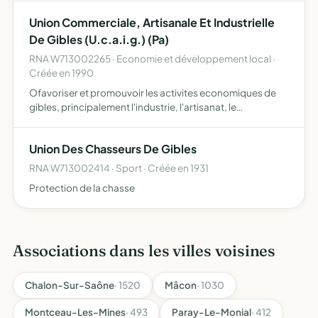
Union Commerciale, Artisanale Et Industrielle
De Gibles (U.c.a.i.g.) (Pa)
RNA W713002265 · Economie et développement local ·
Créée en 1990
Ofavoriser et promouvoir les activites economiques de
gibles, principalement l'industrie, l'artisanat, le
commerce, les professions liberales
Union Des Chasseurs De Gibles
RNA W713002414 · Sport · Créée en 1931
Protection de la chasse
Associations dans les villes voisines
Chalon-Sur-Saône
· 1520
Mâcon
· 1030
Montceau-Les-Mines
· 493
Paray-Le-Monial
· 412