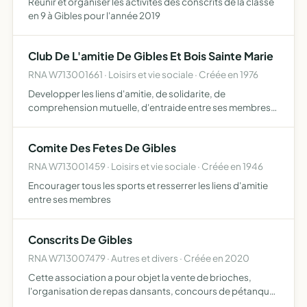
Réunir et organiser les activités des conscrits de la classe
en 9 à Gibles pour l'année 2019
Club De L'amitie De Gibles Et Bois Sainte Marie
RNA W713001661 · Loisirs et vie sociale · Créée en 1976
Developper les liens d'amitie, de solidarite, de
comprehension mutuelle, d'entraide entre ses membres
egalement un caractere recreatif et educatif.
Comite Des Fetes De Gibles
RNA W713001459 · Loisirs et vie sociale · Créée en 1946
Encourager tous les sports et resserrer les liens d'amitie
entre ses membres
Conscrits De Gibles
RNA W713007479 · Autres et divers · Créée en 2020
Cette association a pour objet la vente de brioches,
l'organisation de repas dansants, concours de pétanque
afin de pouvoir récolter de l'argent pour organiser un