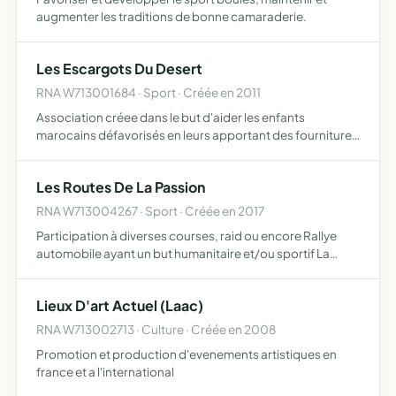
augmenter les traditions de bonne camaraderie.
Les Escargots Du Desert
RNA W713001684 · Sport · Créée en 2011
Association créee dans le but d'aider les enfants
marocains défavorisés en leurs apportant des fournitures
scolaires à travers la participation du plus grand
évnement étudiant qui est le 4L Trophy
Les Routes De La Passion
RNA W713004267 · Sport · Créée en 2017
Participation à diverses courses, raid ou encore Rallye
automobile ayant un but humanitaire et/ou sportif La
récolte de fonds se fera par l'organisation et/ou la
participation à divers évènements, la mise en place de
Lieux D'art Actuel (Laac)
poin…
RNA W713002713 · Culture · Créée en 2008
Promotion et production d'evenements artistiques en
france et a l'international