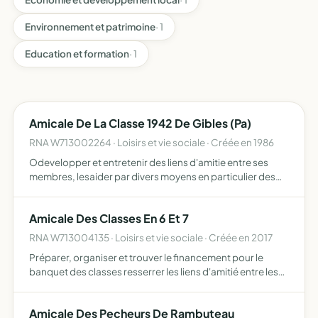
Environnement et patrimoine
· 1
Education et formation
· 1
Amicale De La Classe 1942 De Gibles (Pa)
RNA W713002264 · Loisirs et vie sociale · Créée en 1986
Odevelopper et entretenir des liens d'amitie entre ses
membres, lesaider par divers moyens en particulier des
reunions amicales
Amicale Des Classes En 6 Et 7
RNA W713004135 · Loisirs et vie sociale · Créée en 2017
Préparer, organiser et trouver le financement pour le
banquet des classes resserrer les liens d'amitié entre les
membres des classes organiser toute manifestation
conviviale qui rassemblera les membres de l'association
Amicale Des Pecheurs De Rambuteau