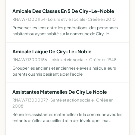
Amicale Des Classes En 5 De Ciry-Le-Noble
RNA W713001154 · Loisirs et vie sociale · Créée en 2010
Préserver les liens entre les générations, des personnes
habitant ou ayant habité sur la commune de Ciry-le-
Noble, par l'animation et l'organisation d'évènements
Amicale Laique De Ciry-Le-Noble
RNA W713000766 · Loisirs et vie sociale · Créée en 1948
Grouper les anciens et anciennes eleves ainsi que leurs
parents ouamis desirant aider l'ecole
Assistantes Maternelles De Ciry Le Noble
RNA W713000079 · Santé et action sociale · Créée en
2008
Réunir les assistantes maternelles de la commune avec les
enfants qu'elles accueillent afin de développer leur
curiosité par des ateliers d'éveil peinture, comptines,
lecture d'histoires..., favoriser la socialisation des…