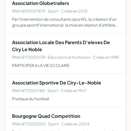
Association Globetrailers
RNA W341007679 · Sport · Créée en 2015
Par l'intervention de consultants sportifs, la création d'un
groupe sportif international, la mise en relation d'athlètes
avec des partenaires publics ou privés autorisés à vendre
leurs produits ou à en faire la promotion…
Association Locale Des Parents D'eleves De
Ciry Le Noble
RNA W713000139 · Education et formation · Créée en 1989
PARTICIPER A LA VIE SCOLAIRE
Association Sportive De Ciry-Le-Noble
RNA W713001780 · Sport · Créée en 1947
Pratique du football
Bourgogne Quad Competition
RNA W713002593 · Sport · Créée en 2004