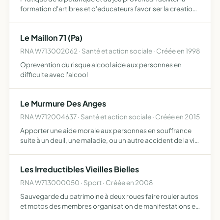
formation d'artibres et d'educateurs favoriser la creation
d'une ecole de petanque
Le Maillon 71 (Pa)
RNA W713002062 · Santé et action sociale · Créée en 1998
Oprevention du risque alcool aide aux personnes en
difficulte avec l'alcool
Le Murmure Des Anges
RNA W712004637 · Santé et action sociale · Créée en 2015
Apporter une aide morale aux personnes en souffrance
suite à un deuil, une maladie, ou un autre accident de la vie
avec total désintéressement et en exerçant en toute
liberté dans le respect de la personnalité de chacun e…
Les Irreductibles Vieilles Bielles
RNA W713000050 · Sport · Créée en 2008
Sauvegarde du patrimoine à deux roues faire rouler autos
et motos des membres organisation de manifestations et
démonstrations