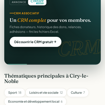
ANNONCE
CRM ASSOCIATIF
Un
CRM complet
pour vos membres.
Fiches donateurs, historique des dons, relances,
adhésions — fini les fichiers Excel.
CRM.
Découvrir le CRM gratuit
Thématiques principales à Ciry-le-
Noble
Sport
· 18
Loisirs et vie sociale
· 12
Culture
· 7
Economie et développement local
· 6