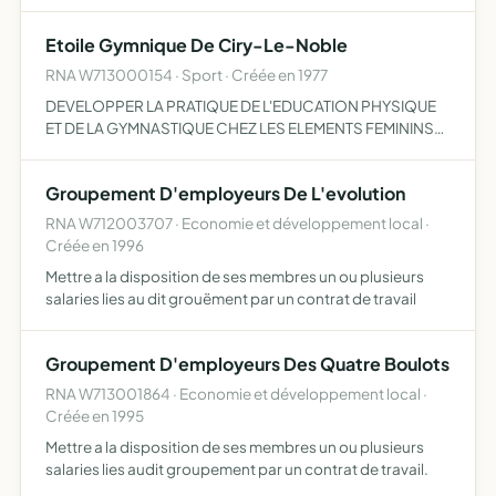
l'aide Â la creation, production, diffusion, promotion,
distrib. vente d'oeuvres artistiques...
Etoile Gymnique De Ciry-Le-Noble
RNA W713000154 · Sport · Créée en 1977
DEVELOPPER LA PRATIQUE DE L'EDUCATION PHYSIQUE
ET DE LA GYMNASTIQUE CHEZ LES ELEMENTS FEMININS
DU VILLAGE
Groupement D'employeurs De L'evolution
RNA W712003707 · Economie et développement local ·
Créée en 1996
Mettre a la disposition de ses membres un ou plusieurs
salaries lies au dit grouëment par un contrat de travail
Groupement D'employeurs Des Quatre Boulots
RNA W713001864 · Economie et développement local ·
Créée en 1995
Mettre a la disposition de ses membres un ou plusieurs
salaries lies audit groupement par un contrat de travail.