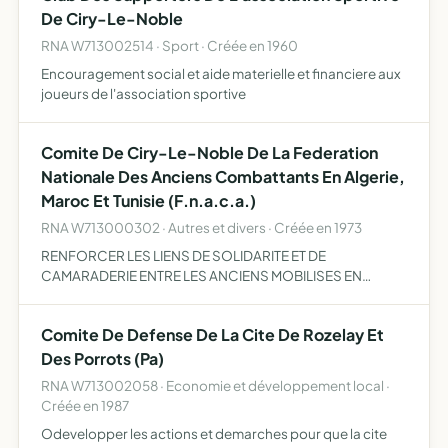
De Ciry-Le-Noble
RNA W713002514 · Sport · Créée en 1960
Encouragement social et aide materielle et financiere aux
joueurs de l'association sportive
Comite De Ciry-Le-Noble De La Federation
Nationale Des Anciens Combattants En Algerie,
Maroc Et Tunisie (F.n.a.c.a.)
RNA W713000302 · Autres et divers · Créée en 1973
RENFORCER LES LIENS DE SOLIDARITE ET DE
CAMARADERIE ENTRE LES ANCIENS MOBILISES EN
AFRIQUE DU NORD LEUR PERMETTRE D'AGIR POUR LA
DEFENSE DE LEURS DROITS MATERIELS ET MORAUX ET
Comite De Defense De La Cite De Rozelay Et
CELLE DE TOUTES LES VICTIMES DE LA GUERRE D'A…
Des Porrots (Pa)
RNA W713002058 · Economie et développement local ·
Créée en 1987
Odevelopper les actions et demarches pour que la cite