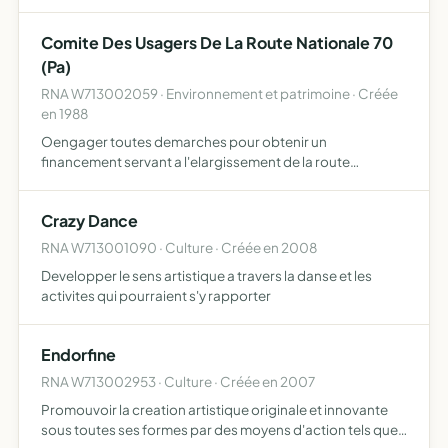
SUSCEPTIBLES D'AMELIORER LES CONDITIONS
MATERIELLES ET MORALES D'ASSISTANCE DU
Comite Des Usagers De La Route Nationale 70
PERSONNEL AINSI QUE DE LEURS FAMILLES...
(Pa)
RNA W713002059 · Environnement et patrimoine · Créée
en 1988
Oengager toutes demarches pour obtenir un
financement servant a l'elargissement de la route
nationale 70
Crazy Dance
RNA W713001090 · Culture · Créée en 2008
Developper le sens artistique a travers la danse et les
activites qui pourraient s'y rapporter
Endorfine
RNA W713002953 · Culture · Créée en 2007
Promouvoir la creation artistique originale et innovante
sous toutes ses formes par des moyens d'action tels que