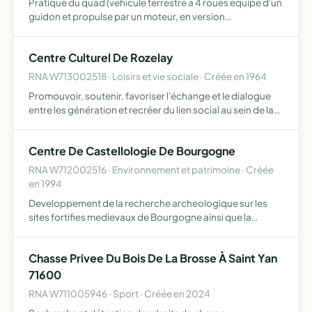
Pratique du quad (vehicule terrestre a 4 roues equipe d'un
guidon et propulse par un moteur, en version
homologuee ou sportive).
Centre Culturel De Rozelay
RNA W713002518 · Loisirs et vie sociale · Créée en 1964
Promouvoir, soutenir, favoriser l'échange et le dialogue
entre les génération et recréer du lien social au sein de la
paroisse par le biais de la gestion de la salle paroissiale et
de l'organisation d'activités de loisirs…
Centre De Castellologie De Bourgogne
RNA W712002516 · Environnement et patrimoine · Créée
en 1994
Developpement de la recherche archeologique sur les
sites fortifies medievaux de Bourgogne ainsi que la
publication des résultats scientifiques, l'étude, la
vulgarisation et la mise en valeur du mobilier
Chasse Privee Du Bois De La Brosse À Saint Yan
archéologique déc…
71600
RNA W711005946 · Sport · Créée en 2024