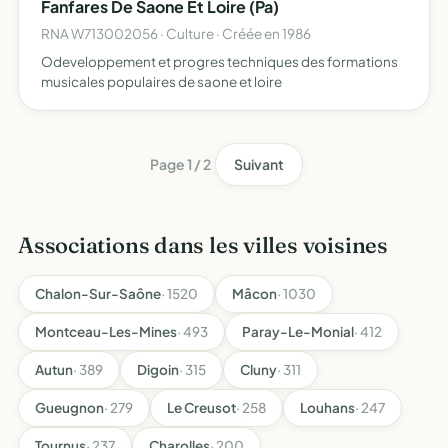
Fanfares De Saone Et Loire (Pa)
RNA W713002056 · Culture · Créée en 1986
Odeveloppement et progres techniques des formations
musicales populaires de saone et loire
Page 1 / 2
Suivant
Associations dans les villes voisines
Chalon-Sur-Saône
· 1520
Mâcon
· 1030
Montceau-Les-Mines
· 493
Paray-Le-Monial
· 412
Autun
· 389
Digoin
· 315
Cluny
· 311
Gueugnon
· 279
Le Creusot
· 258
Louhans
· 247
Tournus
· 237
Charolles
· 200