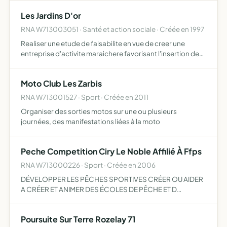
Les Jardins D'or
RNA W713003051 · Santé et action sociale · Créée en 1997
Realiser une etude de faisabilite en vue de creer une
entreprise d'activite maraichere favorisant l'insertion de
malades alcooli ques et depressifs
Moto Club Les Zarbis
RNA W713001527 · Sport · Créée en 2011
Organiser des sorties motos sur une ou plusieurs
journées, des manifestations liées à la moto
Peche Competition Ciry Le Noble Affilié À Ffps
RNA W713000226 · Sport · Créée en 2006
DÉVELOPPER LES PÊCHES SPORTIVES CRÉER OU AIDER
A CRÉER ET ANIMER DES ÉCOLES DE PÊCHE ET D
INITIATION AUX CONNAISSANCES HALIEUTIQUES
PARTICIPER A LA PROTECTION DE LA FAUNE, DE LA FLORE
Poursuite Sur Terre Rozelay 71
ET DE L'ENVIRONNEMENT.