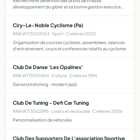
Recherche et détention des droits de chasse
développement du gibier et sa bonne gestion exercice
collectif et durable de la chasse répression du
braconnage éducation cynégétique de ses membres
Ciry-Le-Noble Cyclisme (Pa)
respect de l'environnement, …
RNA W713002063 · Sport · Créée en 2002
Organisation de courses cyclistes, assemblees, seances
d'entrainement, cours et conferences relatifs au cyclisme
Club De Danse 'Les Opalines'
RNA W713001404 · Culture · Créée en 1994
Danse (stretching - modern'jazz)
Club De Tuning - Defi Car Tuning
RNA W713002895 · Loisirs et vie sociale · Créée en 2006
Personnalisation de vehicules
Club Des Supporters De L'association Sportive