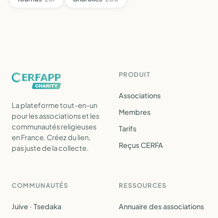
PRODUIT
Associations
La plateforme tout-en-un
Membres
pour les associations et les
communautés religieuses
Tarifs
en France. Créez du lien,
Reçus CERFA
pas juste de la collecte.
COMMUNAUTÉS
RESSOURCES
Juive · Tsedaka
Annuaire des associations