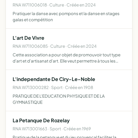
RNA W711006018 · Culture · Créée en 2024
Pratiquer la danse avec pompons et la danse en stages
galas et compétition
L'art De Vivre
RNA W711006085 · Culture · Créée en 2024
Cette association a pour objet de promouvoir tout type
d'art et d'artisanat d'art. Elle veut permettre à tous les
artistes adhérents de se retrouver en toute amitié pour
partager des expositions, des savoirs faire et grâc…
L'independante De Ciry-Le-Noble
RNA W713000282 · Sport · Créée en 1908
PRATIQUE DE L'EDUCATION PHYSIQUE ET DE LA
GYMNASTIQUE
La Petanque De Rozelay
RNA W713001663 · Sport · Créée en 1969
Pratique de la petanque et du jeu provencal faciliter la