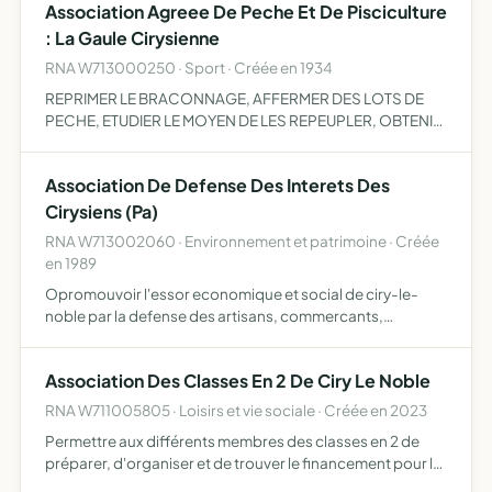
Association Agreee De Peche Et De Pisciculture
: La Gaule Cirysienne
RNA W713000250 · Sport · Créée en 1934
REPRIMER LE BRACONNAGE, AFFERMER DES LOTS DE
PECHE, ETUDIER LE MOYEN DE LES REPEUPLER, OBTENIR
LA REVISION DES LOIS SUR LA PECHE
Association De Defense Des Interets Des
Cirysiens (Pa)
RNA W713002060 · Environnement et patrimoine · Créée
en 1989
Opromouvoir l'essor economique et social de ciry-le-
noble par la defense des artisans, commercants,
agriculteurs l'aide aux familles les plus demunies la
defense des interets individuels de chaqu
Association Des Classes En 2 De Ciry Le Noble
RNA W711005805 · Loisirs et vie sociale · Créée en 2023
Permettre aux différents membres des classes en 2 de
préparer, d'organiser et de trouver le financement pour le
banquet ds classes en 2