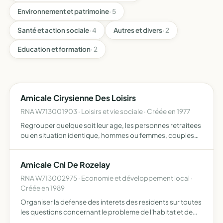
Environnement et patrimoine
· 5
Santé et action sociale
· 4
Autres et divers
· 2
Education et formation
· 2
Amicale Cirysienne Des Loisirs
RNA W713001903 · Loisirs et vie sociale · Créée en 1977
Regrouper quelque soit leur age, les personnes retraitees
ou en situation identique, hommes ou femmes, couples
ou personnes seules, handicapes, invalides ou autres cas
particuliers.
Amicale Cnl De Rozelay
RNA W713002975 · Economie et développement local ·
Créée en 1989
Organiser la defense des interets des residents sur toutes
les questions concernant le probleme de l'habitat et de
l'urbanisme.