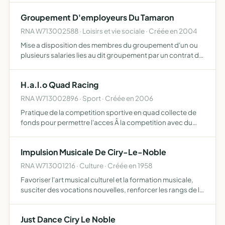
Groupement D'employeurs Du Tamaron
RNA W713002588 · Loisirs et vie sociale · Créée en 2004
Mise a disposition des membres du groupement d'un ou
plusieurs salaries lies au dit groupement par un contrat de
travail
H.a.l.o Quad Racing
RNA W713002896 · Sport · Créée en 2006
Pratique de la competition sportive en quad collecte de
fonds pour permettre l'acces Â la competition avec du
materiel et des aides visant Â augmenter les
performances techniques
Impulsion Musicale De Ciry-Le-Noble
RNA W713001216 · Culture · Créée en 1958
Favoriser l'art musical culturel et la formation musicale,
susciter des vocations nouvelles, renforcer les rangs de la
societe
Just Dance Ciry Le Noble