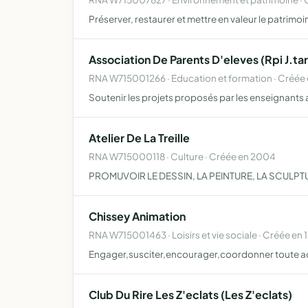
Préserver, restaurer et mettre en valeur le patrim
Association De Parents D'eleves (Rpi J.ta
RNA W715001266 · Education et formation · Créée
Soutenir les projets proposés par les enseignants 
Atelier De La Treille
RNA W715000118 · Culture · Créée en 2004
PROMUVOIR LE DESSIN, LA PEINTURE, LA SCULPTU
Chissey Animation
RNA W715001463 · Loisirs et vie sociale · Créée en 
Engager,susciter,encourager,coordonner toute activ
Club Du Rire Les Z'eclats (Les Z'eclats)