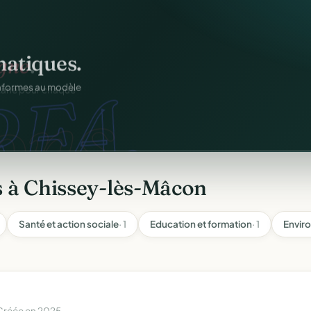
atiques.
FA.
onformes au modèle
s à Chissey-lès-Mâcon
Santé et action sociale
· 1
Education et formation
· 1
Envir
Créée en 2025