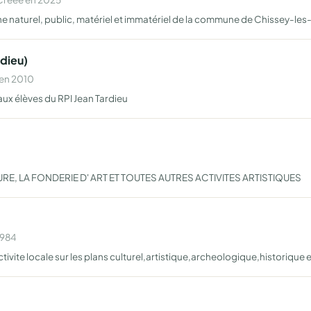
oine naturel, public, matériel et immatériel de la commune de Chissey-l
rdieu)
 en 2010
aux élèves du RPI Jean Tardieu
RE, LA FONDERIE D' ART ET TOUTES AUTRES ACTIVITES ARTISTIQUES
1984
ite locale sur les plans culturel,artistique,archeologique,historique e