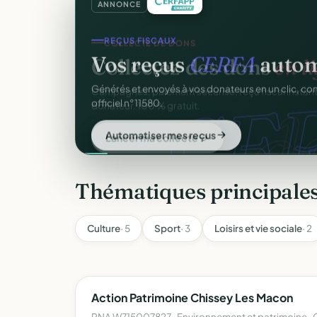
ANNONCE
REÇUS FISCAUX
Vos reçus
CERFA
autom
CER
Générés et envoyés à vos donateurs en un clic, c
officiel n°11580.
Automatiser mes reçus
Thématiques principale
Culture
· 5
Sport
· 3
Loisirs et vie sociale
· 2
Action Patrimoine Chissey Les Macon
RNA W715007827 · Environnement et patrimoine · 