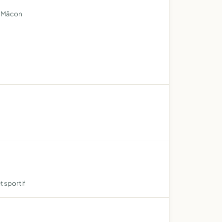
es-Mâcon
t sportif