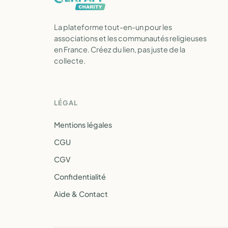
La plateforme tout-en-un pour les
associations et les communautés religieuses
en France. Créez du lien, pas juste de la
collecte.
LÉGAL
Mentions légales
CGU
CGV
Confidentialité
Aide & Contact