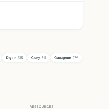
Digoin
· 315
Cluny
· 311
Gueugnon
· 279
RESSOURCES