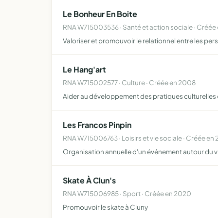
Le Bonheur En Boite
RNA W715003536 · Santé et action sociale · Créée
Valoriser et promouvoir le relationnel entre les per
Le Hang'art
RNA W715002577 · Culture · Créée en 2008
Aider au développement des pratiques culturelles et 
Les Francos Pinpin
RNA W715006763 · Loisirs et vie sociale · Créée en 
Organisation annuelle d'un événement autour du vi
Skate À Clun's
RNA W715006985 · Sport · Créée en 2020
Promouvoir le skate à Cluny