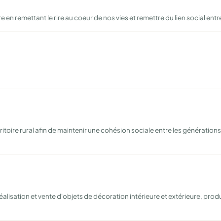
e en remettant le rire au coeur de nos vies et remettre du lien social entre
erritoire rural afin de maintenir une cohésion sociale entre les génératio
réalisation et vente d'objets de décoration intérieure et extérieure, prod