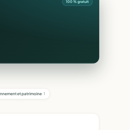
100 % gratuit
onnement et patrimoine
· 1