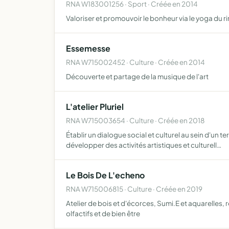
RNA W183001256 · Sport · Créée en 2014
Valoriser et promouvoir le bonheur via le yoga du rir
Essemesse
RNA W715002452 · Culture · Créée en 2014
Découverte et partage de la musique de l'art
L'atelier Pluriel
RNA W715003654 · Culture · Créée en 2018
Établir un dialogue social et culturel au sein d'un t
développer des activités artistiques et culturell…
Le Bois De L'echeno
RNA W715006815 · Culture · Créée en 2019
Atelier de bois et d'écorces, Sumi.E et aquarelles, 
olfactifs et de bien être