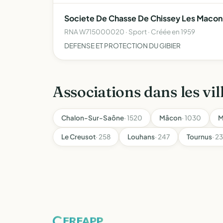
Societe De Chasse De Chissey Les Macon 
RNA W715000020 · Sport · Créée en 1959
DEFENSE ET PROTECTION DU GIBIER
Associations dans les vil
Chalon-Sur-Saône
· 1520
Mâcon
· 1030
M
Le Creusot
· 258
Louhans
· 247
Tournus
· 2