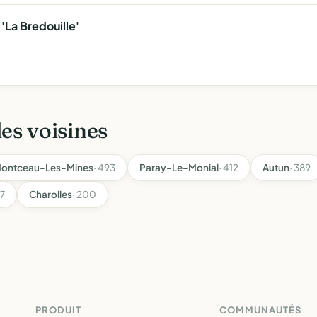
'La Bredouille'
les voisines
ontceau-Les-Mines
· 493
Paray-Le-Monial
· 412
Autun
· 389
37
Charolles
· 200
PRODUIT
COMMUNAUTÉS