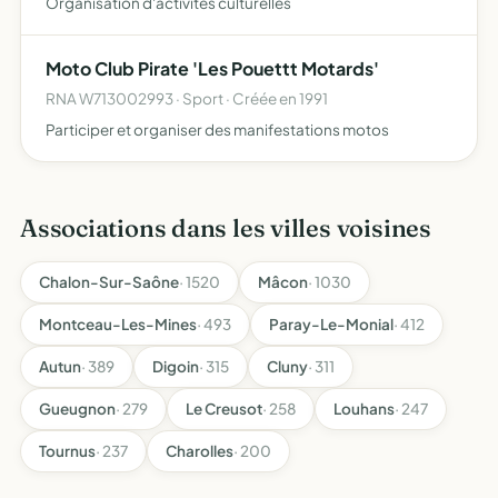
Organisation d'activités culturelles
Moto Club Pirate 'Les Pouettt Motards'
RNA W713002993 · Sport · Créée en 1991
Participer et organiser des manifestations motos
Associations dans les villes voisines
Chalon-Sur-Saône
· 1520
Mâcon
· 1030
Montceau-Les-Mines
· 493
Paray-Le-Monial
· 412
Autun
· 389
Digoin
· 315
Cluny
· 311
Gueugnon
· 279
Le Creusot
· 258
Louhans
· 247
Tournus
· 237
Charolles
· 200