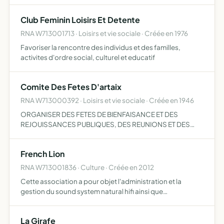
L'APPUI DE TOUS LES MEMBRE POUR LES AIDER, LES
INFORMER, LES INFORMER DE LEURS DROITS ET ETUDIER
Club Feminin Loisirs Et Detente
TOUS LES PROBLEMES CONCERNANT LE 3EME…
RNA W713001713 · Loisirs et vie sociale · Créée en 1976
Favoriser la rencontre des individus et des familles,
activites d'ordre social, culturel et educatif
Comite Des Fetes D'artaix
RNA W713000392 · Loisirs et vie sociale · Créée en 1946
ORGANISER DES FETES DE BIENFAISANCE ET DES
REJOUISSANCES PUBLIQUES, DES REUNIONS ET DES
CONCOURS DE SOCIETES, DES MANIFESTATIONS DE
TOUS ORDRES
French Lion
RNA W713001836 · Culture · Créée en 2012
Cette association a pour objet l'administration et la
gestion du sound system natural hifi ainsi que
l'organisation d'évènements en lien avec la culture Sound
system
La Girafe