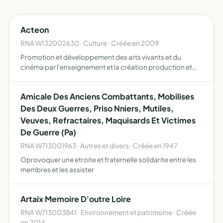
Acteon
RNA W132002630 · Culture · Créée en 2009
Promotion et développement des arts vivants et du
cinéma par l'enseignement et la création production et
diffusion de spectacles vivants ou de films ses actions
pourront s'étendre à toute autre manifestation culturelle
Amicale Des Anciens Combattants, Mobilises
en…
Des Deux Guerres, Priso Nniers, Mutiles,
Veuves, Refractaires, Maquisards Et Victimes
De Guerre (Pa)
RNA W713001963 · Autres et divers · Créée en 1947
Oprovoquer une etroite et fraternelle solidarite entre les
membres et les assister
Artaix Memoire D'outre Loire
RNA W713003841 · Environnement et patrimoine · Créée
en 2014