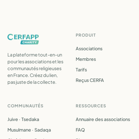
PRODUIT
Associations
La plateforme tout-en-un
Membres
pour les associations et les
communautés religieuses
Tarifs
en France. Créez du lien,
Reçus CERFA
pas juste de la collecte.
COMMUNAUTÉS
RESSOURCES
Juive · Tsedaka
Annuaire des associations
Musulmane · Sadaqa
FAQ