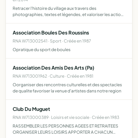
Retracer l'histoire du village aux travers des
photographies, textes et légendes, et valoriser les actions
en vue de la préservation du patrimoine communal
Association Boules Des Roussins
RNA W713002541 · Sport · Créée en 1987
Opratique du sport de boules
Association Des Amis Des Arts (Pa)
RNA W713001962 · Culture · Créée en 1981
Oorganiser des rencontres culturelles et des spectacles
de qualite favoriser la venue d'artistes dans notre region
Club Du Muguet
RNA W713000389 · Loisirs et vie sociale · Créée en 1983
RASSEMBLER LES PERSONNES AGEES ET RETRAITEES
ORGANISER LEURS LOISIRS APPORTER A CHACUN