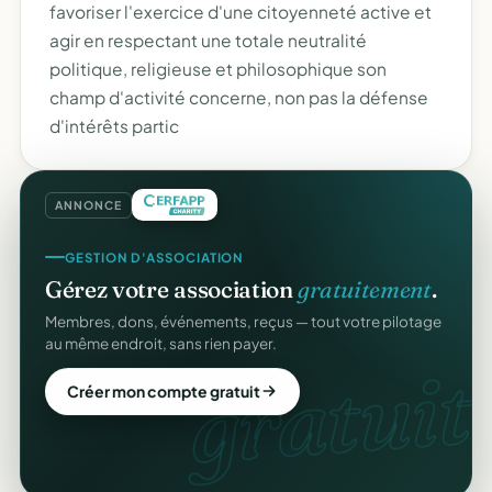
favoriser l'exercice d'une citoyenneté active et
agir en respectant une totale neutralité
politique, religieuse et philosophique son
champ d'activité concerne, non pas la défense
d'intérêts partic
ANNONCE
GESTION D'ASSOCIATION
Gérez votre association
gratuitement
.
Membres, dons, événements, reçus — tout votre pilotage
au même endroit, sans rien payer.
gratuit.
Créer mon compte gratuit