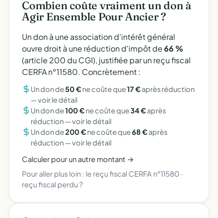
Combien coûte vraiment un don à
Agir Ensemble Pour Ancier ?
Un don à une association d'intérêt général
ouvre droit à une réduction d'impôt de
66 %
(article 200 du CGI), justifiée par un reçu fiscal
CERFA n°11580. Concrètement :
Un don de
50 €
ne coûte que
17 €
après réduction
—
voir le détail
Un don de
100 €
ne coûte que
34 €
après
réduction —
voir le détail
Un don de
200 €
ne coûte que
68 €
après
réduction —
voir le détail
Calculer pour un autre montant →
Pour aller plus loin :
le reçu fiscal CERFA n°11580
·
reçu fiscal perdu ?