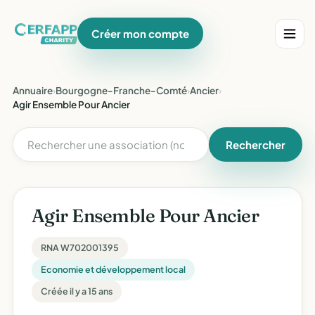
Créer mon compte
Annuaire
›
Bourgogne-Franche-Comté
›
Ancier
›
Agir Ensemble Pour Ancier
Rechercher
Agir Ensemble Pour Ancier
RNA W702001395
Economie et développement local
Créée il y a 15 ans