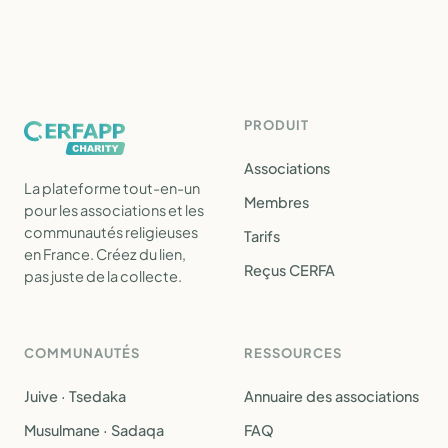
PRODUIT
Associations
La plateforme tout-en-un
Membres
pour les associations et les
communautés religieuses
Tarifs
en France. Créez du lien,
Reçus CERFA
pas juste de la collecte.
COMMUNAUTÉS
RESSOURCES
Juive · Tsedaka
Annuaire des associations
Musulmane · Sadaqa
FAQ