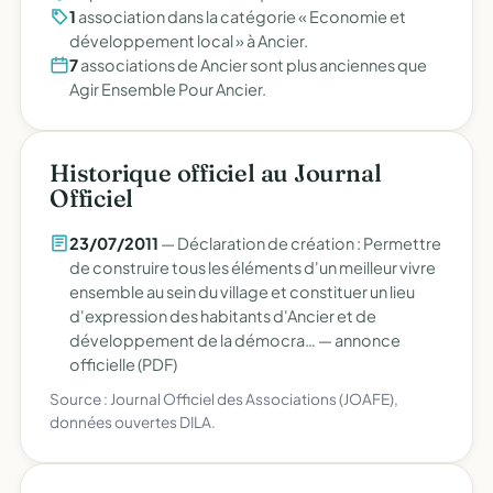
1
association dans la catégorie « Economie et
développement local » à Ancier.
7
associations de Ancier sont plus anciennes que
Agir Ensemble Pour Ancier.
Historique officiel au Journal
Officiel
23/07/2011
— Déclaration de création : Permettre
de construire tous les éléments d'un meilleur vivre
ensemble au sein du village et constituer un lieu
d'expression des habitants d'Ancier et de
développement de la démocra… —
annonce
officielle (PDF)
Source : Journal Officiel des Associations (JOAFE),
données ouvertes DILA.