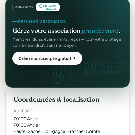
ANNONCE
GESTION D'ASSOCIATION
Gérez votre association
gratuitement
.
Membres, dons, événements, reçus — tout votre pilotage
au même endroit, sans rien payer.
gratuit.
Créer mon compte gratuit
Coordonnées & localisation
ADRESSE
70100 Ancier
70100 Ancier
Haute-Saône, Bourgogne-Franche-Comté