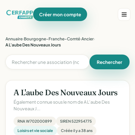
Créer mon compte
Annuaire
›
Bourgogne-Franche-Comté
›
Ancier
›
A L'aube Des Nouveaux Jours
Rechercher
A L'aube Des Nouveaux Jours
Également connue sous le nom de
A L'aube Des
Nouveaux J...
RNA W702000899
SIREN 522954775
Loisirs et vie sociale
Créée il y a 38 ans