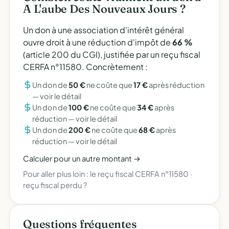
A L'aube Des Nouveaux Jours ?
Un don à une association d'intérêt général
ouvre droit à une réduction d'impôt de
66 %
(article 200 du CGI), justifiée par un reçu fiscal
CERFA n°11580. Concrètement :
Un don de
50 €
ne coûte que
17 €
après réduction
—
voir le détail
Un don de
100 €
ne coûte que
34 €
après
réduction —
voir le détail
Un don de
200 €
ne coûte que
68 €
après
réduction —
voir le détail
Calculer pour un autre montant →
Pour aller plus loin :
le reçu fiscal CERFA n°11580
·
reçu fiscal perdu ?
Questions fréquentes