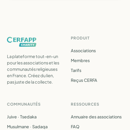
PRODUIT
Associations
La plateforme tout-en-un
Membres
pour les associations et les
communautés religieuses
Tarifs
en France. Créez du lien,
Reçus CERFA
pas juste de la collecte.
COMMUNAUTÉS
RESSOURCES
Juive · Tsedaka
Annuaire des associations
Musulmane · Sadaqa
FAQ