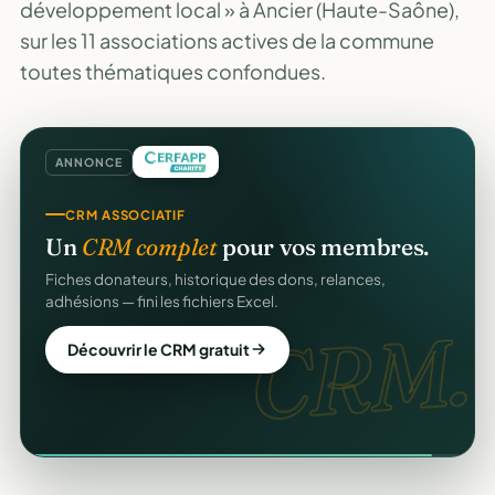
développement local » à Ancier (Haute-Saône),
sur les 11 associations actives de la commune
toutes thématiques confondues.
ANNONCE
CRM ASSOCIATIF
Un
CRM complet
pour vos membres.
Fiches donateurs, historique des dons, relances,
adhésions — fini les fichiers Excel.
CRM.
Découvrir le CRM gratuit