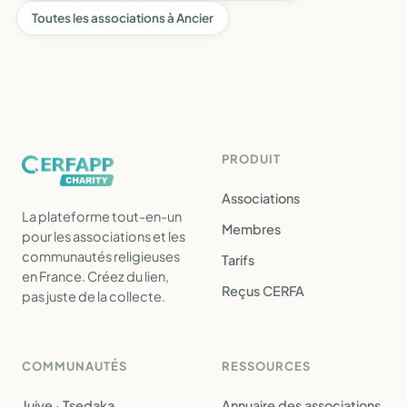
Toutes les associations à Ancier
PRODUIT
Associations
La plateforme tout-en-un
Membres
pour les associations et les
communautés religieuses
Tarifs
en France. Créez du lien,
Reçus CERFA
pas juste de la collecte.
COMMUNAUTÉS
RESSOURCES
Juive · Tsedaka
Annuaire des associations