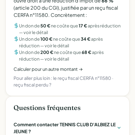
ouvre droit à une réduction d'impôt de
66 %
(article 200 du CGI), justifiée par un reçu fiscal
CERFA n°11580. Concrètement :
Un don de
50 €
ne coûte que
17 €
après réduction
—
voir le détail
Un don de
100 €
ne coûte que
34 €
après
réduction —
voir le détail
Un don de
200 €
ne coûte que
68 €
après
réduction —
voir le détail
Calculer pour un autre montant →
Pour aller plus loin :
le reçu fiscal CERFA n°11580
·
reçu fiscal perdu ?
Questions fréquentes
Comment contacter TENNIS CLUB D'ALBIEZ LE
JEUNE ?