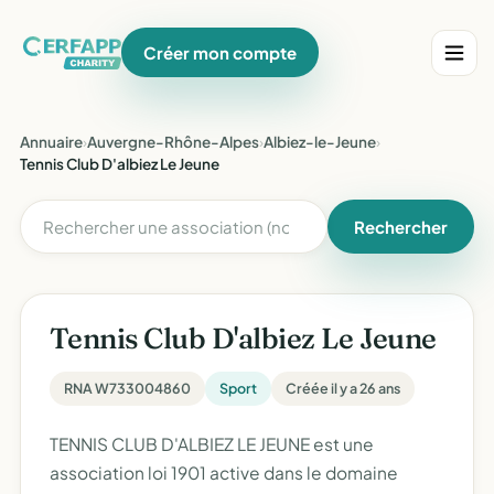
Créer mon compte
Annuaire
›
Auvergne-Rhône-Alpes
›
Albiez-le-Jeune
›
Tennis Club D'albiez Le Jeune
Rechercher
Tennis Club D'albiez Le Jeune
RNA W733004860
Sport
Créée il y a 26 ans
TENNIS CLUB D'ALBIEZ LE JEUNE est une
association loi 1901 active dans le domaine