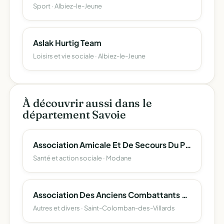
Sport · Albiez-le-Jeune
Aslak Hurtig Team
Loisirs et vie sociale · Albiez-le-Jeune
À découvrir aussi dans le
département Savoie
Association Amicale Et De Secours Du Personnel Des Collectivites Locales Du Canton De Modane Et De Ses Etablissements Publics
Santé et action sociale · Modane
Association Des Anciens Combattants Et Victimes De Guerre De St Alban Des Villards Et St Colomban Des Villards
Autres et divers · Saint-Colomban-des-Villards