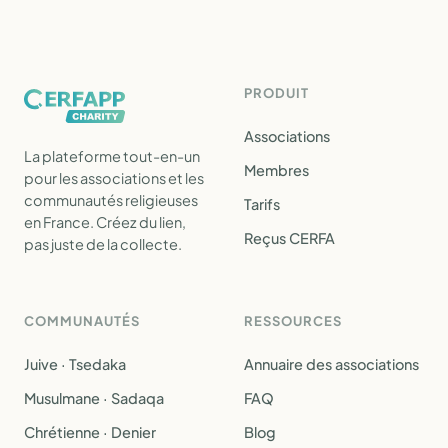
PRODUIT
Associations
La plateforme tout-en-un
Membres
pour les associations et les
communautés religieuses
Tarifs
en France. Créez du lien,
Reçus CERFA
pas juste de la collecte.
COMMUNAUTÉS
RESSOURCES
Juive · Tsedaka
Annuaire des associations
Musulmane · Sadaqa
FAQ
Chrétienne · Denier
Blog