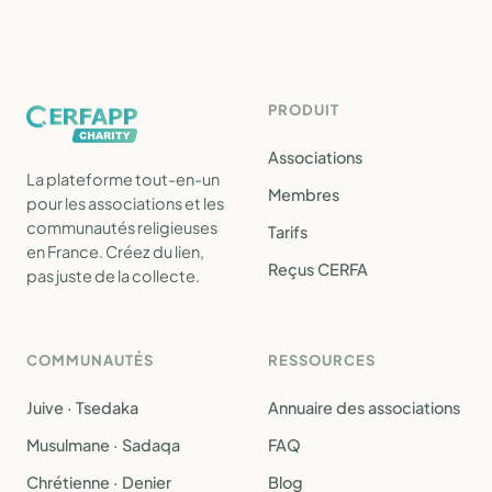
PRODUIT
Associations
La plateforme tout-en-un
Membres
pour les associations et les
communautés religieuses
Tarifs
en France. Créez du lien,
Reçus CERFA
pas juste de la collecte.
COMMUNAUTÉS
RESSOURCES
Juive · Tsedaka
Annuaire des associations
Musulmane · Sadaqa
FAQ
Chrétienne · Denier
Blog