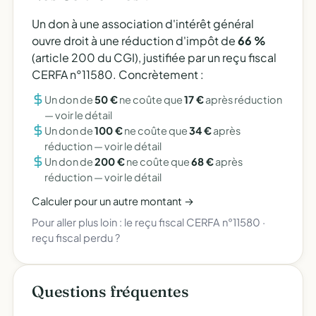
Un don à une association d'intérêt général
ouvre droit à une réduction d'impôt de
66 %
(article 200 du CGI), justifiée par un reçu fiscal
CERFA n°11580. Concrètement :
Un don de
50 €
ne coûte que
17 €
après réduction
—
voir le détail
Un don de
100 €
ne coûte que
34 €
après
réduction —
voir le détail
Un don de
200 €
ne coûte que
68 €
après
réduction —
voir le détail
Calculer pour un autre montant →
Pour aller plus loin :
le reçu fiscal CERFA n°11580
·
reçu fiscal perdu ?
Questions fréquentes