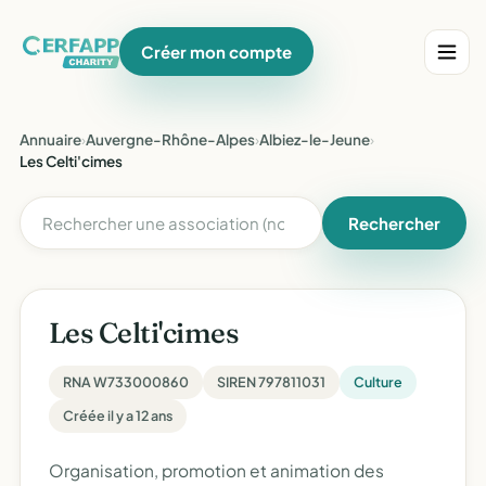
Créer mon compte
Annuaire
›
Auvergne-Rhône-Alpes
›
Albiez-le-Jeune
›
Les Celti'cimes
Rechercher
Les Celti'cimes
RNA W733000860
SIREN 797811031
Culture
Créée il y a 12 ans
Organisation, promotion et animation des