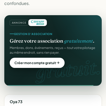
confondues.
ANNONCE
GESTION D'ASSOCIATION
Gérez votre association
gratuitement
.
Membres, dons, événements, reçus — tout votre pilotage
au même endroit, sans rien payer.
gratuit.
Créer mon compte gratuit
Oya 73