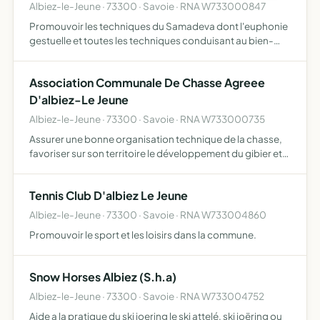
Albiez-le-Jeune · 73300 · Savoie · RNA W733000847
Promouvoir les techniques du Samadeva dont l'euphonie
gestuelle et toutes les techniques conduisant au bien-
être de ses adhérents
Association Communale De Chasse Agreee
D'albiez-Le Jeune
Albiez-le-Jeune · 73300 · Savoie · RNA W733000735
Assurer une bonne organisation technique de la chasse,
favoriser sur son territoire le développement du gibier et
de la faune sauvage dans le respect d'un véritable
équilibre agro-sylvo-cynégétique, l'éducation
Tennis Club D'albiez Le Jeune
cynégétiqu…
Albiez-le-Jeune · 73300 · Savoie · RNA W733004860
Promouvoir le sport et les loisirs dans la commune.
Snow Horses Albiez (S.h.a)
Albiez-le-Jeune · 73300 · Savoie · RNA W733004752
Aide a la pratique du ski joering le ski attelé, ski joëring ou