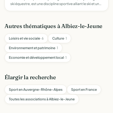
ski équestre, est une discipline sportive alliant le ski et un
attelage animal, équestre et tous objets similaires,
connexes ou complémentaires ou susceptibl…
Autres thématiques à Albiez-le-Jeune
Loisirs et vie sociale
· 6
Culture
· 1
Environnement et patrimoine
· 1
Economie et développement local
· 1
Élargir la recherche
Sport en Auvergne-Rhône-Alpes
Sport en France
Toutes les associations à Albiez-le-Jeune