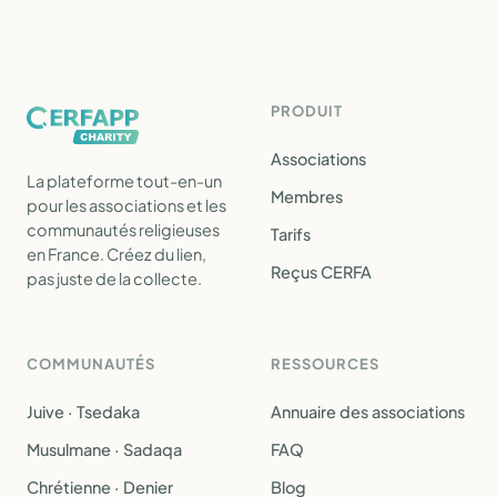
PRODUIT
Associations
La plateforme tout-en-un
Membres
pour les associations et les
communautés religieuses
Tarifs
en France. Créez du lien,
Reçus CERFA
pas juste de la collecte.
COMMUNAUTÉS
RESSOURCES
Juive · Tsedaka
Annuaire des associations
Musulmane · Sadaqa
FAQ
Chrétienne · Denier
Blog