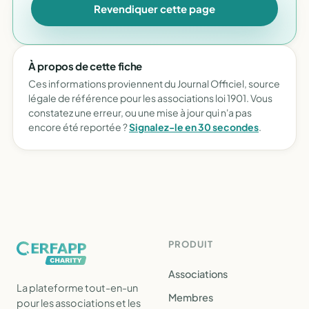
Revendiquer cette page
À propos de cette fiche
Ces informations proviennent du Journal Officiel, source
légale de référence pour les associations loi 1901. Vous
constatez une erreur, ou une mise à jour qui n'a pas
encore été reportée ?
Signalez-le en 30 secondes
.
PRODUIT
Associations
La plateforme tout-en-un
Membres
pour les associations et les