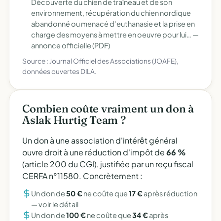
Découverte du chien de traîneau et de son
environnement, récupération du chien nordique
abandonné ou menacé d'euthanasie et la prise en
charge des moyens à mettre en oeuvre pour lui… —
annonce officielle (PDF)
Source : Journal Officiel des Associations (JOAFE),
données ouvertes DILA.
Combien coûte vraiment un don à
Aslak Hurtig Team ?
Un don à une association d'intérêt général
ouvre droit à une réduction d'impôt de
66 %
(article 200 du CGI), justifiée par un reçu fiscal
CERFA n°11580. Concrètement :
Un don de
50 €
ne coûte que
17 €
après réduction
—
voir le détail
Un don de
100 €
ne coûte que
34 €
après