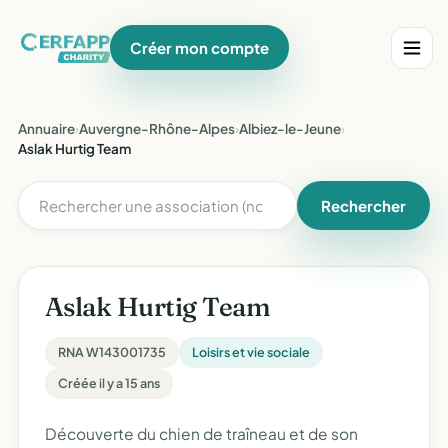
Créer mon compte
Annuaire
›
Auvergne-Rhône-Alpes
›
Albiez-le-Jeune
›
Aslak Hurtig Team
Rechercher
Aslak Hurtig Team
RNA W143001735
Loisirs et vie sociale
Créée il y a 15 ans
Découverte du chien de traîneau et de son