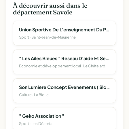
À découvrir aussi dans le
département Savoie
Union Sportive De L'enseignement Du Premier Degre (Usep) Aristide Briand Elementaire
Sport · Saint-Jean-de-Maurienne
" Les Ailes Bleues " Reseau D'aide Et Services A La Personne
Economie et développement local · Le Châtelard
Son Lumiere Concept Evenements ( Slc Evenements )
Culture · La Biolle
" Geko Association "
Sport · Les Déserts