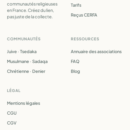
communautés religieuses
Tarifs
en France. Créez du lien,
Reçus CERFA
pas juste de la collecte.
COMMUNAUTÉS
RESSOURCES
Juive · Tsedaka
Annuaire des associations
Musulmane · Sadaqa
FAQ
Chrétienne · Denier
Blog
LÉGAL
Mentions légales
CGU
CGV