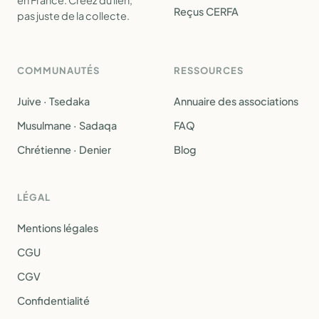
en France. Créez du lien,
Reçus CERFA
pas juste de la collecte.
COMMUNAUTÉS
RESSOURCES
Juive · Tsedaka
Annuaire des associations
Musulmane · Sadaqa
FAQ
Chrétienne · Denier
Blog
LÉGAL
Mentions légales
CGU
CGV
Confidentialité