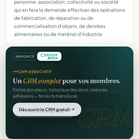
personne, association, collectivité ou société
qui en fera la demande effectuer des opérations
de fabrication, de réparation ou de
commercialisation d'objets, de denrées
alimentaires ou de matériel d'industrie
ANNONCE
CRM ASSOCIATIF
Un
CRM complet
pour vos membres.
Fiches donateurs, historique des dons, relances,
adhésions — fini les fichiers Excel.
CRM
Découvrir le CRM gratuit