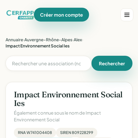
Créer mon compte
Annuaire
›
Auvergne-Rhône-Alpes
›
Alex
›
Impact Environnement Social Ies
Rechercher
Impact Environnement Social
Ies
Également connue sous le nom de
Impact
Environnement Social
RNA W741004408
SIREN 809228299