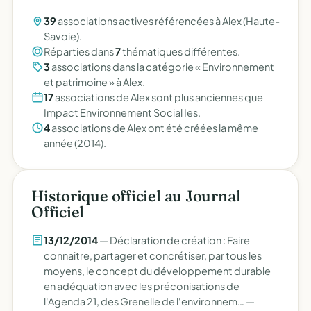
39
associations actives référencées à Alex (Haute-
Savoie).
Réparties dans
7
thématiques différentes.
3
associations dans la catégorie « Environnement
et patrimoine » à Alex.
17
associations de Alex sont plus anciennes que
Impact Environnement Social Ies.
4
associations de Alex ont été créées la même
année (2014).
Historique officiel au Journal
Officiel
13/12/2014
— Déclaration de création : Faire
connaitre, partager et concrétiser, par tous les
moyens, le concept du développement durable
en adéquation avec les préconisations de
l'Agenda 21, des Grenelle de l'environnem… —