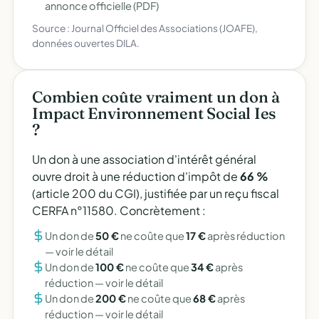
annonce officielle (PDF)
Source : Journal Officiel des Associations (JOAFE),
données ouvertes DILA.
Combien coûte vraiment un don à
Impact Environnement Social Ies
?
Un don à une association d'intérêt général
ouvre droit à une réduction d'impôt de
66 %
(article 200 du CGI), justifiée par un reçu fiscal
CERFA n°11580. Concrètement :
Un don de
50 €
ne coûte que
17 €
après réduction
—
voir le détail
Un don de
100 €
ne coûte que
34 €
après
réduction —
voir le détail
Un don de
200 €
ne coûte que
68 €
après
réduction —
voir le détail