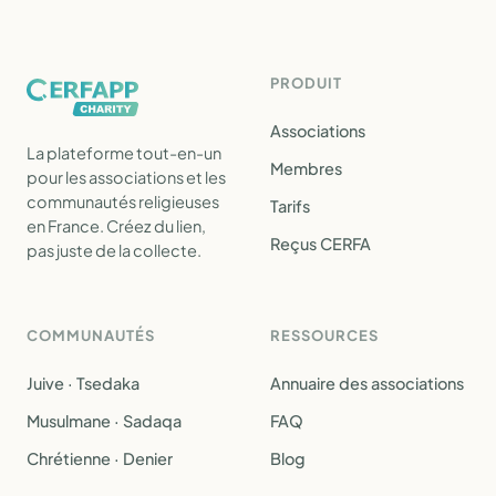
PRODUIT
Associations
La plateforme tout-en-un
Membres
pour les associations et les
communautés religieuses
Tarifs
en France. Créez du lien,
Reçus CERFA
pas juste de la collecte.
COMMUNAUTÉS
RESSOURCES
Juive · Tsedaka
Annuaire des associations
Musulmane · Sadaqa
FAQ
Chrétienne · Denier
Blog