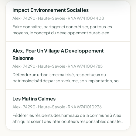
Impact Environnement Social Ies
Alex · 74290 · Haute-Savoie · RNA W741004408
Faire connaitre, partager et concrétiser, par tous les
moyens, le concept du développement durable en
adéquation avec les préconisations de l'Agenda 21, des
Grenelle de l'environnement et des futures prescriptions
Alex, Pour Un Village A Developpement
et lois…
Raisonne
Alex · 74290 · Haute-Savoie · RNA W741004785
Défendre un urbanisme maitrisé, respectueux du
patrimoine bâti de par son volume, son implantation, son
orientation, sa modénature et son intégration aux
caractères et aux paysages ruraux du village défendre les
Les Matins Calmes
habitants…
Alex · 74290 · Haute-Savoie · RNA W741010936
Fédérer les résidents des hameaux de la commune à Alex
afin qu'ils soient des interlocuteurs responsables dans les
projets qui impactent leur cadre de vie et leur
environnement