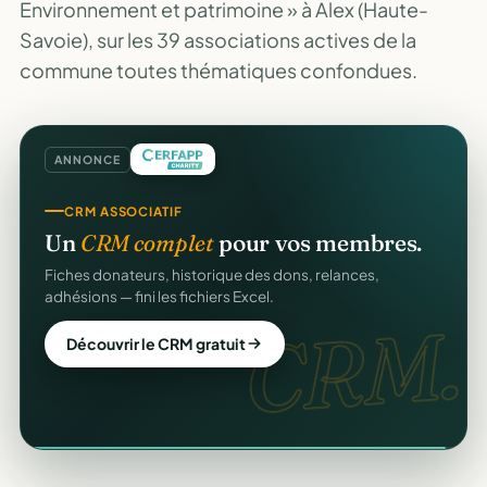
Environnement et patrimoine » à Alex (Haute-
Savoie), sur les 39 associations actives de la
commune toutes thématiques confondues.
ANNONCE
COLLECTE DE DONS
CRM ASSOCIATIF
Collectez des dons
en ligne
.
Un
CRM complet
pour vos membres.
Campagnes, paiement sécurisé, reçu fiscal instantané
Fiches donateurs, historique des dons, relances,
pour chaque donateur. 100 % gratuit.
adhésions — fini les fichiers Excel.
dons
CRM.
Lancer ma collecte
Découvrir le CRM gratuit