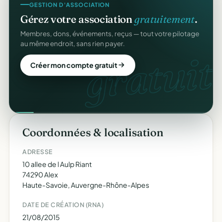
GESTION D'ASSOCIATION
Gérez votre association
gratuitement
.
Membres, dons, événements, reçus — tout votre pilotage
au même endroit, sans rien payer.
gratuit.
Créer mon compte gratuit
Coordonnées & localisation
ADRESSE
10 allee de l Aulp Riant
74290 Alex
Haute-Savoie, Auvergne-Rhône-Alpes
DATE DE CRÉATION (RNA)
21/08/2015