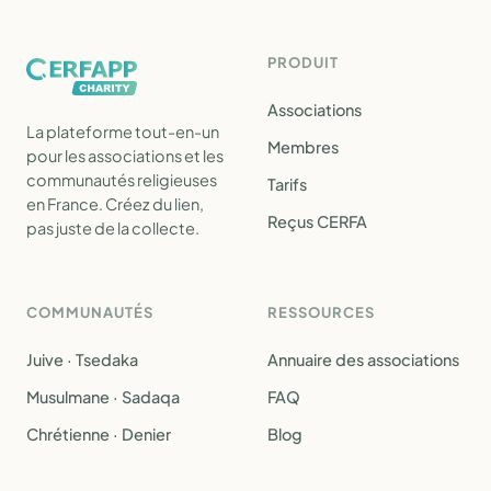
PRODUIT
Associations
La plateforme tout-en-un
Membres
pour les associations et les
communautés religieuses
Tarifs
en France. Créez du lien,
Reçus CERFA
pas juste de la collecte.
COMMUNAUTÉS
RESSOURCES
Juive · Tsedaka
Annuaire des associations
Musulmane · Sadaqa
FAQ
Chrétienne · Denier
Blog