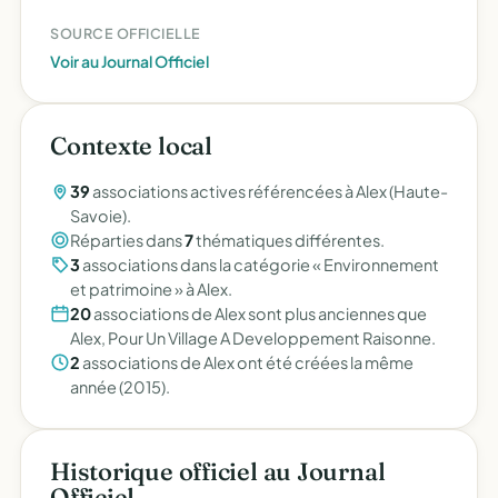
SOURCE OFFICIELLE
Voir au Journal Officiel
Contexte local
39
associations actives référencées à Alex (Haute-
Savoie).
Réparties dans
7
thématiques différentes.
3
associations dans la catégorie « Environnement
et patrimoine » à Alex.
20
associations de Alex sont plus anciennes que
Alex, Pour Un Village A Developpement Raisonne.
2
associations de Alex ont été créées la même
année (2015).
Historique officiel au Journal
Officiel