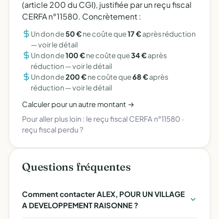
(article 200 du CGI), justifiée par un reçu fiscal
CERFA n°11580. Concrètement :
Un don de
50 €
ne coûte que
17 €
après réduction
—
voir le détail
Un don de
100 €
ne coûte que
34 €
après
réduction —
voir le détail
Un don de
200 €
ne coûte que
68 €
après
réduction —
voir le détail
Calculer pour un autre montant →
Pour aller plus loin :
le reçu fiscal CERFA n°11580
·
reçu fiscal perdu ?
Questions fréquentes
Comment contacter ALEX, POUR UN VILLAGE
A DEVELOPPEMENT RAISONNE ?