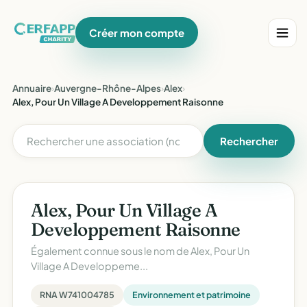
Créer mon compte
Annuaire
›
Auvergne-Rhône-Alpes
›
Alex
›
Alex, Pour Un Village A Developpement Raisonne
Rechercher
Alex, Pour Un Village A
Developpement Raisonne
Également connue sous le nom de
Alex, Pour Un
Village A Developpeme...
RNA W741004785
Environnement et patrimoine