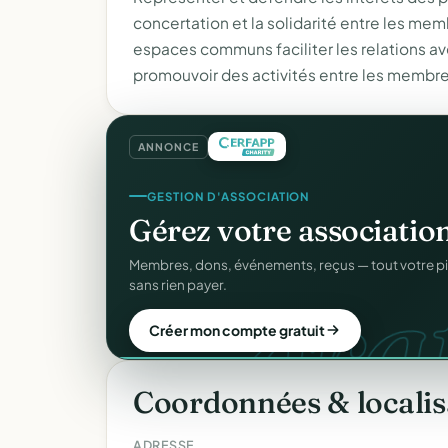
concertation et la solidarité entre les mem
espaces communs faciliter les relations av
promouvoir des activités entre les membr
ANNONCE
CRM ASSOCIATIF
GESTION D'ASSOCIATION
Un
CRM complet
pour v
Gérez votre associatio
C
gra
Fiches donateurs, historique des dons, relances, a
Membres, dons, événements, reçus — tout votre p
fichiers Excel.
sans rien payer.
Découvrir le CRM gratuit
Créer mon compte gratuit
Coordonnées & localis
ADRESSE