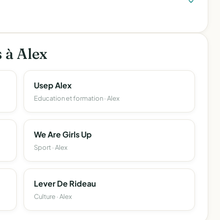
s à Alex
Usep Alex
Education et formation · Alex
We Are Girls Up
Sport · Alex
Lever De Rideau
Culture · Alex