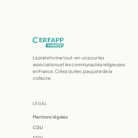
La plateforme tout-en-un pour les
associations et les communautés religieuses
en France. Créez du lien, pas juste de la
collecte.
LÉGAL
Mentions légales
CGU
CGV