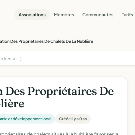
Associations
Membres
Communautés
Tarifs
ation Des Propriétaires De Chalets De La Nublière
n Des Propriétaires De
lière
mie et développement local
Créée il y a 0 an
priétaires de chalets situés à la Nublière favoriser la