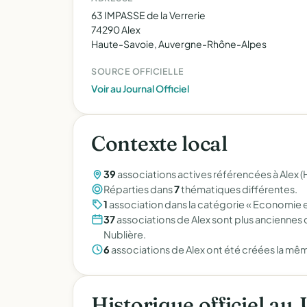
63 IMPASSE de la Verrerie
74290 Alex
Haute-Savoie, Auvergne-Rhône-Alpes
SOURCE OFFICIELLE
Voir au Journal Officiel
Contexte local
39
associations actives référencées à Alex 
Réparties dans
7
thématiques différentes.
1
association dans la catégorie « Economie e
37
associations de Alex sont plus anciennes 
Nublière.
6
associations de Alex ont été créées la mê
Historique officiel au 