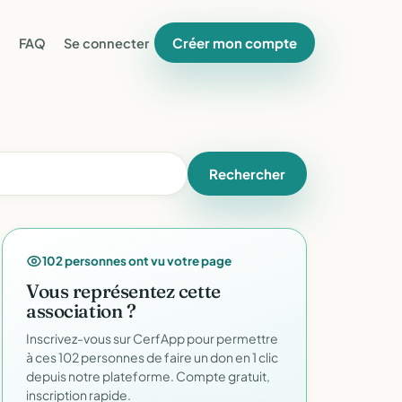
Créer mon compte
FAQ
Se connecter
Rechercher
102 personnes ont vu votre page
Vous représentez cette
association ?
Inscrivez-vous sur CerfApp pour permettre
à ces 102 personnes de faire un don en 1 clic
depuis notre plateforme. Compte gratuit,
inscription rapide.