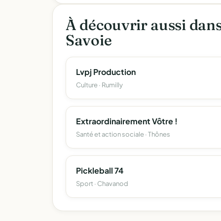
À découvrir aussi dan
Savoie
Lvpj Production
Culture · Rumilly
Extraordinairement Vôtre !
Santé et action sociale · Thônes
Pickleball 74
Sport · Chavanod