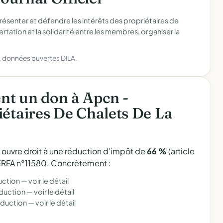
résenter et défendre les intérêts des propriétaires de
certation et la solidarité entre les membres, organiser la
), données ouvertes DILA.
nt un don à Apcn -
iétaires De Chalets De La
l ouvre droit à une réduction d'impôt de
66 %
(article
 CERFA n°11580. Concrètement :
uction —
voir le détail
éduction —
voir le détail
éduction —
voir le détail