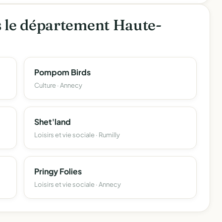
s le département Haute-
Pompom Birds
Culture · Annecy
Shet'land
Loisirs et vie sociale · Rumilly
Pringy Folies
Loisirs et vie sociale · Annecy