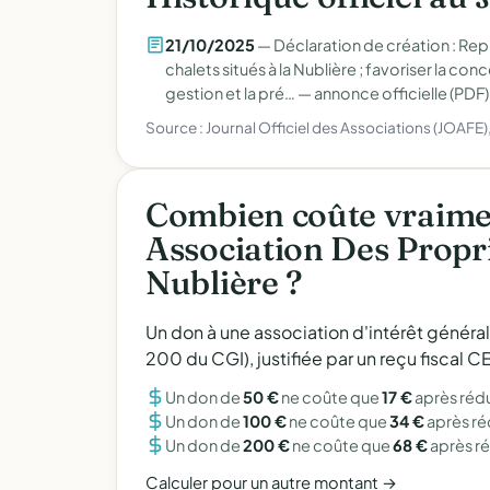
21/10/2025
— Déclaration de création : Rep
chalets situés à la Nublière ; favoriser la con
gestion et la pré… —
annonce officielle (PDF)
Source : Journal Officiel des Associations (JOAFE
Combien coûte vraime
Association Des Propr
Nublière ?
Un don à une association d'intérêt généra
200 du CGI), justifiée par un reçu fiscal
Un don de
50 €
ne coûte que
17 €
après réd
Un don de
100 €
ne coûte que
34 €
après r
Un don de
200 €
ne coûte que
68 €
après r
Calculer pour un autre montant →