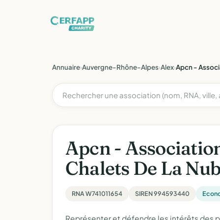
Annuaire
›
Auvergne-Rhône-Alpes
›
Alex
›
Apcn - Associ
Apcn - Associatio
Chalets De La Nub
RNA W741011654
SIREN 994593440
Econo
Représenter et défendre les intérêts des pro