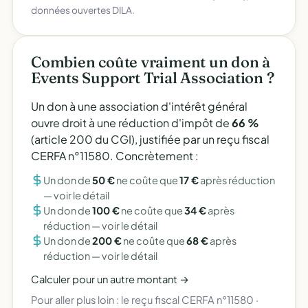
données ouvertes DILA.
Combien coûte vraiment un don à
Events Support Trial Association ?
Un don à une association d'intérêt général
ouvre droit à une réduction d'impôt de
66 %
(article 200 du CGI), justifiée par un reçu fiscal
CERFA n°11580. Concrètement :
Un don de
50 €
ne coûte que
17 €
après réduction
—
voir le détail
Un don de
100 €
ne coûte que
34 €
après
réduction —
voir le détail
Un don de
200 €
ne coûte que
68 €
après
réduction —
voir le détail
Calculer pour un autre montant →
Pour aller plus loin :
le reçu fiscal CERFA n°11580
·