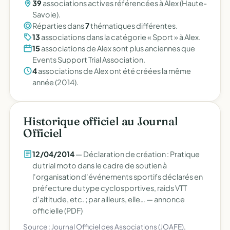
39
associations actives référencées à Alex (Haute-
Savoie).
Réparties dans
7
thématiques différentes.
13
associations dans la catégorie « Sport » à Alex.
15
associations de Alex sont plus anciennes que
Events Support Trial Association.
4
associations de Alex ont été créées la même
année (2014).
Historique officiel au Journal
Officiel
12/04/2014
— Déclaration de création : Pratique
du trial moto dans le cadre de soutien à
l'organisation d'événements sportifs déclarés en
préfecture du type cyclosportives, raids VTT
d'altitude, etc. ; par ailleurs, elle… —
annonce
officielle (PDF)
Source : Journal Officiel des Associations (JOAFE),