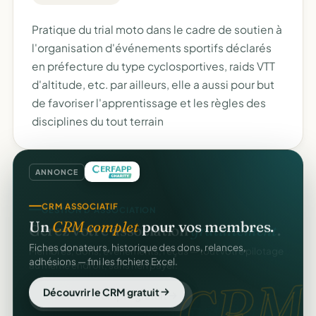
Pratique du trial moto dans le cadre de soutien à
l'organisation d'événements sportifs déclarés
en préfecture du type cyclosportives, raids VTT
d'altitude, etc. par ailleurs, elle a aussi pour but
de favoriser l'apprentissage et les règles des
disciplines du tout terrain
ANNONCE
CRM ASSOCIATIF
GESTION D'ASSOCIATION
Un
CRM complet
pour vos membres.
Gérez votre association
gratuitement
.
Fiches donateurs, historique des dons, relances,
Membres, dons, événements, reçus — tout votre pilotage
adhésions — fini les fichiers Excel.
au même endroit, sans rien payer.
CRM
gratuit.
Découvrir le CRM gratuit
Créer mon compte gratuit