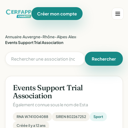
Créer mon compte
Annuaire
›
Auvergne-Rhône-Alpes
›
Alex
›
Events Support Trial Association
Rechercher
Events Support Trial
Association
Également connue sous le nom de
Esta
RNA W741004088
SIREN 802267252
Sport
Créée il y a 12 ans