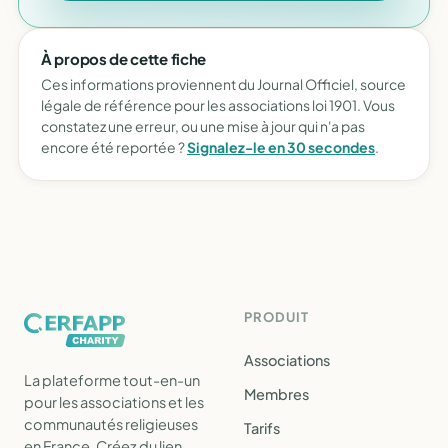
À propos de cette fiche
Ces informations proviennent du Journal Officiel, source
légale de référence pour les associations loi 1901. Vous
constatez une erreur, ou une mise à jour qui n'a pas
encore été reportée ?
Signalez-le en 30 secondes
.
PRODUIT
Associations
La plateforme tout-en-un
Membres
pour les associations et les
communautés religieuses
Tarifs
en France. Créez du lien,