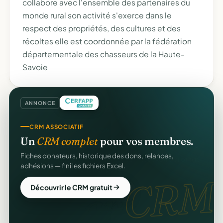
collabore avec l'ensemble des partenaires du
monde rural son activité s'exerce dans le
respect des propriétés, des cultures et des
récoltes elle est coordonnée par la fédération
départementale des chasseurs de la Haute-
Savoie
ANNONCE
CRM ASSOCIATIF
Un
CRM complet
pour vos membres.
Fiches donateurs, historique des dons, relances,
adhésions — fini les fichiers Excel.
CRM.
Découvrir le CRM gratuit