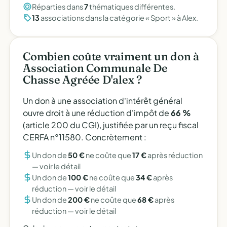
Réparties dans
7
thématiques différentes.
13
associations dans la catégorie « Sport » à Alex.
Combien coûte vraiment un don à
Association Communale De
Chasse Agréée D'alex ?
Un don à une association d'intérêt général
ouvre droit à une réduction d'impôt de
66 %
(article 200 du CGI), justifiée par un reçu fiscal
CERFA n°11580. Concrètement :
Un don de
50 €
ne coûte que
17 €
après réduction
—
voir le détail
Un don de
100 €
ne coûte que
34 €
après
réduction —
voir le détail
Un don de
200 €
ne coûte que
68 €
après
réduction —
voir le détail