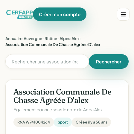
Créer mon compte
Annuaire
›
Auvergne-Rhône-Alpes
›
Alex
›
Association Communale De Chasse Agréée D'alex
Rechercher
Association Communale De
Chasse Agréée D'alex
Également connue sous le nom de
Acca Alex
RNA W741004264
Sport
Créée il y a 58 ans