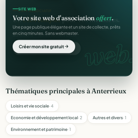
CRM ASSOCIATIF
SITE WEB
Un
CRM complet
pour vos membres.
Votre site web d'association
offert
.
Fiches donateurs, historique des dons, relances,
Une page publique élégante et un site de collecte, prêts
adhésions — fini les fichiers Excel.
en cinq minutes. Sans webmaster.
CRM
web.
Découvrir le CRM gratuit
Créer mon site gratuit
Thématiques principales à Anterrieux
Loisirs et vie sociale
· 4
Economie et développement local
· 2
Autres et divers
· 1
Environnement et patrimoine
· 1