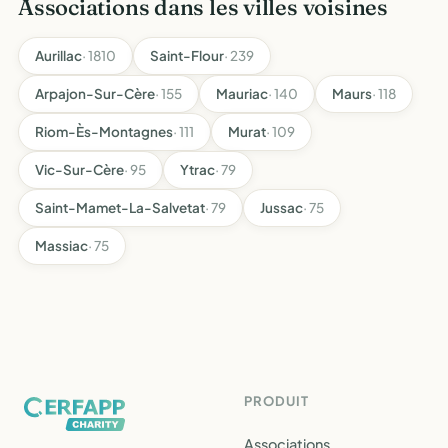
Associations dans les villes voisines
Aurillac
· 1810
Saint-Flour
· 239
Arpajon-Sur-Cère
· 155
Mauriac
· 140
Maurs
· 118
Riom-Ès-Montagnes
· 111
Murat
· 109
Vic-Sur-Cère
· 95
Ytrac
· 79
Saint-Mamet-La-Salvetat
· 79
Jussac
· 75
Massiac
· 75
PRODUIT
Associations