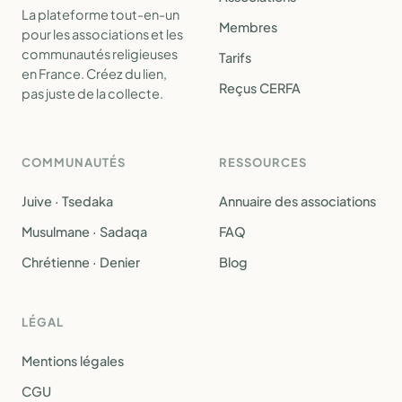
La plateforme tout-en-un
Membres
pour les associations et les
communautés religieuses
Tarifs
en France. Créez du lien,
Reçus CERFA
pas juste de la collecte.
COMMUNAUTÉS
RESSOURCES
Juive · Tsedaka
Annuaire des associations
Musulmane · Sadaqa
FAQ
Chrétienne · Denier
Blog
LÉGAL
Mentions légales
CGU