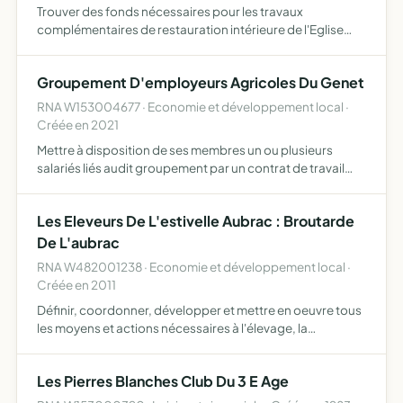
Trouver des fonds nécessaires pour les travaux
complémentaires de restauration intérieure de l'Eglise
d'Anterrieux pour conserver, entretenir et exposer les
objets de culte et du patrimoine religieux, par
Groupement D'employeurs Agricoles Du Genet
souscription ou …
RNA W153004677 · Economie et développement local ·
Créée en 2021
Mettre à disposition de ses membres un ou plusieurs
salariés liés audit groupement par un contrat de travail
apporter à ses membres son aide ou ses conseils en
matière d'emploi ou de gestion des ressources humaines
Les Eleveurs De L'estivelle Aubrac : Broutarde
De L'aubrac
RNA W482001238 · Economie et développement local ·
Créée en 2011
Définir, coordonner, développer et mettre en oeuvre tous
les moyens et actions nécessaires à l'élevage, la
transformation, la promotion et la mise en marché de
l'Estivelle Aubrac broutarde de l'Aubrac (production
Les Pierres Blanches Club Du 3 E Age
exclusiv…