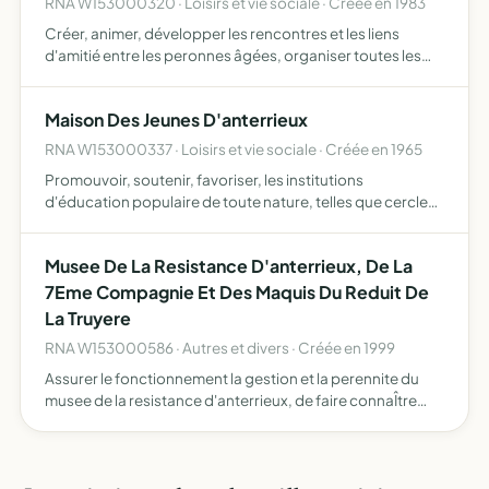
RNA W153000320 · Loisirs et vie sociale · Créée en 1983
Créer, animer, développer les rencontres et les liens
d'amitié entre les peronnes âgées, organiser toutes les
activités qu'elle jugera utiles à cet effet, en dehors de
toute considération d'ordre politique, social ou conf…
Maison Des Jeunes D'anterrieux
RNA W153000337 · Loisirs et vie sociale · Créée en 1965
Promouvoir, soutenir, favoriser, les institutions
d'éducation populaire de toute nature, telles que cercles
d'Etudes, conférences, cours professionnels,
bibliothèques et toutes oeuvres de formation
Musee De La Resistance D'anterrieux, De La
intellectuelle et moral…
7Eme Compagnie Et Des Maquis Du Reduit De
La Truyere
RNA W153000586 · Autres et divers · Créée en 1999
Assurer le fonctionnement la gestion et la perennite du
musee de la resistance d'anterrieux, de faire connaÎtre
l'histoire du reduit et de la truyere et particulierement celle
d'anterrieux au 20 juin 1944 les archives mun…