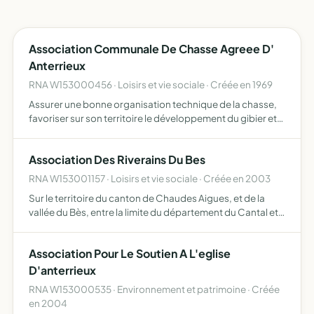
Association Communale De Chasse Agreee D'
Anterrieux
RNA W153000456 · Loisirs et vie sociale · Créée en 1969
Assurer une bonne organisation technique de la chasse,
favoriser sur son territoire le développement du gibier et
de la faune sauvage dans le respect d'un véritable
équilibre agro-sylvo-cynégétique, permettre l'éducation
Association Des Riverains Du Bes
…
RNA W153001157 · Loisirs et vie sociale · Créée en 2003
Sur le territoire du canton de Chaudes Aigues, et de la
vallée du Bès, entre la limite du département du Cantal et
de la Lozère et Farreyrolles (Cantal), la défense des
intérêts des riverains des voies publiques, eu égard…
Association Pour Le Soutien A L'eglise
D'anterrieux
RNA W153000535 · Environnement et patrimoine · Créée
en 2004