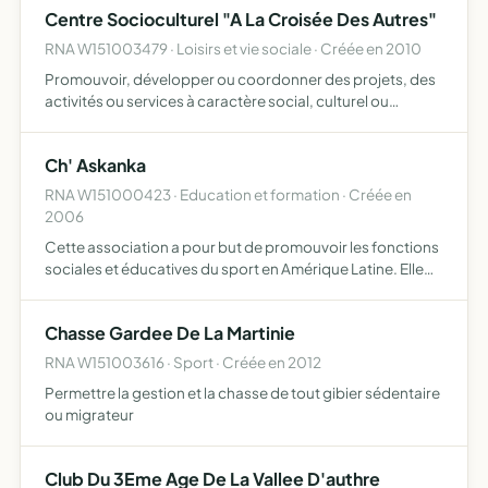
Centre Socioculturel "A La Croisée Des Autres"
jeunes de participer aux activit…
RNA W151003479 · Loisirs et vie sociale · Créée en 2010
Promouvoir, développer ou coordonner des projets, des
activités ou services à caractère social, culturel ou
d'animation avec le concours et au bénéfice des
habitants de sa zone de vie. Son action d'animation
Ch' Askanka
globale s'ins…
RNA W151000423 · Education et formation · Créée en
2006
Cette association a pour but de promouvoir les fonctions
sociales et éducatives du sport en Amérique Latine. Elle
pourra développer toutes les activités relatives à la
réalisation de cet objectif. Ch' askanka est une asso…
Chasse Gardee De La Martinie
RNA W151003616 · Sport · Créée en 2012
Permettre la gestion et la chasse de tout gibier sédentaire
ou migrateur
Club Du 3Eme Age De La Vallee D'authre