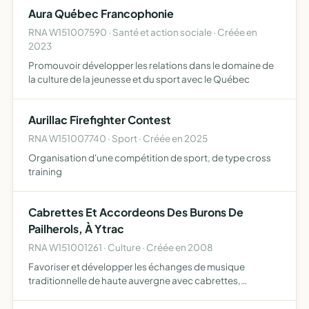
Aura Québec Francophonie
RNA W151007590 · Santé et action sociale · Créée en
2023
Promouvoir développer les relations dans le domaine de
la culture de la jeunesse et du sport avec le Québec
Aurillac Firefighter Contest
RNA W151007740 · Sport · Créée en 2025
Organisation d'une compétition de sport, de type cross
training
Cabrettes Et Accordeons Des Burons De
Pailherols, À Ytrac
RNA W151001261 · Culture · Créée en 2008
Favoriser et développer les échanges de musique
traditionnelle de haute auvergne avec cabrettes,
accordéons, danses, chants et organiser des
représentations permettre aux anciens comme aux