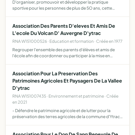
D'organiser, promouvoir et développer la pratique
sportive pour les personnes de plus de 5O ans, cette
pratique s'entendant hors compétitions en respectant les
règles techniques et de sécurité des disciplines sportives
Association Des Parents D'eleves Et Amis De
co…
L'ecole Du Volcan D' Auvergne D'ytrac
RNA W151000526 · Education et formation · Créée en 1977
Regrouper l'ensemble des parents d'élèves et amis de
l'école afin de coordonner ou participer à la mise en
oeuvre des actions définies par le projet de l'école, en
liaison avec les éducateurs, les parents, le conseil muni…
Association Pour La Preservation Des
Patrimoines Agricoles Et Paysagers De La Vallee
D'ytrac
RNA W151007435 · Environnement et patrimoine · Créée
en 2021
- Défendre le patrimoine agricole et de lutter pour la
préservation des terres agricoles de la commune d'Ytrac
et de l'Ouest-Sud-Ouest d'Aurillac - Protéger les espaces
naturels, les sites emblématiques, le bâti rural et …
Association Pour Le Don De Sang Benevole De