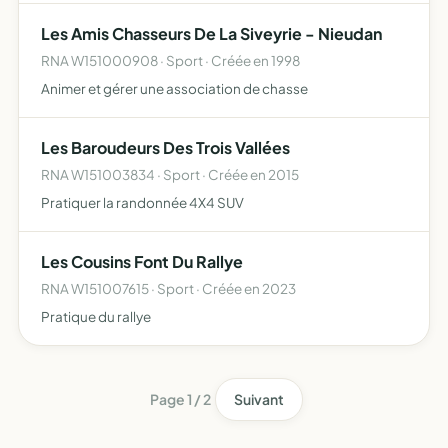
bénéfiques ( à fort impacts socio-économiques positifs)
Les Amis Chasseurs De La Siveyrie - Nieudan
aux territoires et ses…
RNA W151000908 · Sport · Créée en 1998
Animer et gérer une association de chasse
Les Baroudeurs Des Trois Vallées
RNA W151003834 · Sport · Créée en 2015
Pratiquer la randonnée 4X4 SUV
Les Cousins Font Du Rallye
RNA W151007615 · Sport · Créée en 2023
Pratique du rallye
Page 1 / 2
Suivant