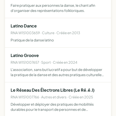
Faire pratiquer aux personnes la danse, le chant afin
d'organiser des représentations folkloriques.
Latino Dance
RNA W151003659 · Culture · Créée en 2013
Pratique de la danse latino
Latino Groove
RNA W151007657 · Sport · Créée en 2024
L'association, sans but lucratif a pour but de développer
la pratique de la danse et des autres pratiques culturelles
en mettant en oeuvre une pratique d'animation et de
promotion locale, national et internationale, elle …
Le Réseau Des Électrons Libres (Le Ré.é.l)
RNA W151007766 · Autres et divers · Créée en 2025
Développer et déployer des pratiques de mobilités
durables pour le transport de personnes et de
marchandises qui soient concrètes et robustes,