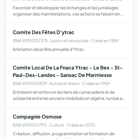
Favoriser et développer les échanges et les jumelages
organiser des manifestations, ces actions se faisant en
collaboration avec la population et les associations
ytracoises intéressées, avec d'autres communes créer
Comite Des Fêtes D'ytrac
entre…
RNA W151002375 · Loisirs et vie sociale · Créée en 1984
Animation de la fête annuelle d'Ytrac.
Comite Local De La Fnaca Ytrac - Le Bex - St-
Paul-Des-Landes - Sansac De Marmiesse
RNA W151001839 · Autres et divers · Créée en 1969
Entretenir et renforcer les liens de camaraderie et de
solidarité entre les anciens mobilisés en algérie, tunisie et
maroc.
Compagnie Osmose
RNA W151001793 · Culture · Créée en 2010
Création, diffusion, programmation et formation de