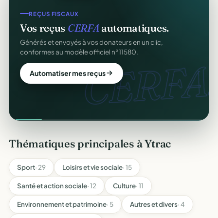
REÇUS FISCAUX
Vos reçus
CERFA
automatiques.
Générés et envoyés à vos donateurs en un clic,
conformes au modèle officiel n°11580.
CERFA.
Automatiser mes reçus
Thématiques principales à Ytrac
Sport
· 29
Loisirs et vie sociale
· 15
Santé et action sociale
· 12
Culture
· 11
Environnement et patrimoine
· 5
Autres et divers
· 4