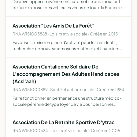
De développer un événement automobile qui a pour but
de faire exposer des véhicules venus de toute la France et
de faire découvrir au autre visage de l'automobile au
public,d'organiser un vide grenier, concours de pétanqu…
Association "Les Amis De La Forêt"
RNA W151003888 · Loisirs et vie sociale · Créée en 2015
Favoriser la mise en place d'activité pour les résidents ,
rechercher de nouveaux moyens matériels et financiers
permettant de développer l'offre d'animation , faciliter les
échanges entre familles résidents et personnels…
Association Cantalienne Solidaire De
L'accompagnement Des Adultes Handicapes
(Acsl'aah)
RNA W151000889 · Santé et action sociale · Créée en 1984
Faire fonctionner en permanence une structure médico-
sociale pérenne de type foyer de vie pour personnes
majeures en situation de handicap mental avec parfois
des pathologies physiques associées au sortir de
Association De La Retraite Sportive D'ytrac
difficultés n…
RNA W151000524 · Loisirs et vie sociale · Créée en 2005