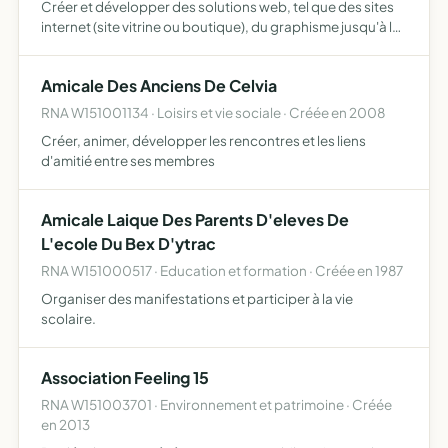
Créer et développer des solutions web, tel que des sites
internet (site vitrine ou boutique), du graphisme jusqu'à la
mise en ligne aider toute personne qui le demande à
l'animation de ses réseaux sociaux, à la formation …
Amicale Des Anciens De Celvia
RNA W151001134 · Loisirs et vie sociale · Créée en 2008
Créer, animer, développer les rencontres et les liens
d'amitié entre ses membres
Amicale Laique Des Parents D'eleves De
L'ecole Du Bex D'ytrac
RNA W151000517 · Education et formation · Créée en 1987
Organiser des manifestations et participer à la vie
scolaire.
Association Feeling 15
RNA W151003701 · Environnement et patrimoine · Créée
en 2013