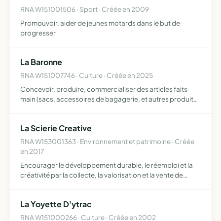
RNA W151001506 · Sport · Créée en 2009
Promouvoir, aider de jeunes motards dans le but de
progresser
La Baronne
RNA W151007746 · Culture · Créée en 2025
Concevoir, produire, commercialiser des articles faits
main (sacs, accessoires de bagagerie, et autres produits
dérivés) en mettant en valeur l'artisanat et le savoir faire
traditionnel organiser des ateliers, évènements …
La Scierie Creative
RNA W153001363 · Environnement et patrimoine · Créée
en 2017
Encourager le développement durable, le réemploi et la
créativité par la collecte, la valorisation et la vente de
biens inutilisés ou obsolètes collectés auprès de
particuliers ou de professionnels Inciter à l'échange et …
La Yoyette D'ytrac
RNA W151000266 · Culture · Créée en 2002