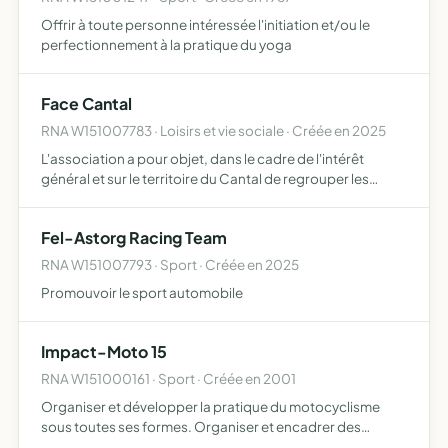
Offrir à toute personne intéressée l'initiation et/ou le
perfectionnement à la pratique du yoga
Face Cantal
RNA W151007783 · Loisirs et vie sociale · Créée en 2025
L'association a pour objet, dans le cadre de l'intérêt
général et sur le territoire du Cantal de regrouper les
entreprises et/ou les chefs d'entreprises locaux
souhaitant agir contre toute forme d'exclusion, de
Fel-Astorg Racing Team
discrimina…
RNA W151007793 · Sport · Créée en 2025
Promouvoir le sport automobile
Impact-Moto 15
RNA W151000161 · Sport · Créée en 2001
Organiser et développer la pratique du motocyclisme
sous toutes ses formes. Organiser et encadrer des
bourses d'échanges, des ventes au parking, des soirées