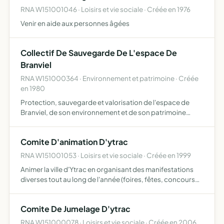
RNA W151001046 · Loisirs et vie sociale · Créée en 1976
Venir en aide aux personnes âgées
Collectif De Sauvegarde De L'espace De
Branviel
RNA W151000364 · Environnement et patrimoine · Créée
en 1980
Protection, sauvegarde et valorisation de l'espace de
Branviel, de son environnement et de son patrimoine
naturel, et d'une manière générale, de faire tout ce qui
serait nécessaire pour parvenir à la réalisation de cet ob…
Comite D'animation D'ytrac
RNA W151001053 · Loisirs et vie sociale · Créée en 1999
Animer la ville d'Ytrac en organisant des manifestations
diverses tout au long de l'année (foires, fêtes, concours
etc ...)
Comite De Jumelage D'ytrac
RNA W151000078 · Loisirs et vie sociale · Créée en 2006