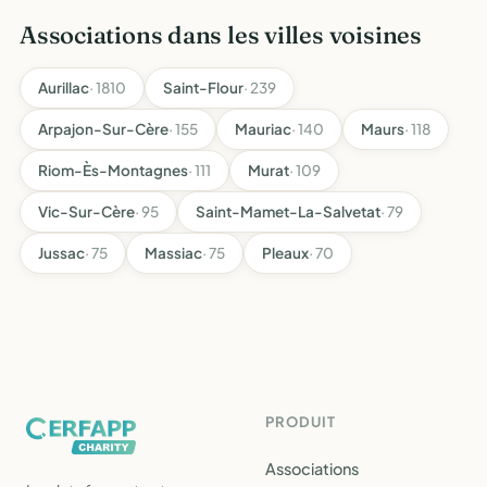
Associations dans les villes voisines
Aurillac
· 1810
Saint-Flour
· 239
Arpajon-Sur-Cère
· 155
Mauriac
· 140
Maurs
· 118
Riom-Ès-Montagnes
· 111
Murat
· 109
Vic-Sur-Cère
· 95
Saint-Mamet-La-Salvetat
· 79
Jussac
· 75
Massiac
· 75
Pleaux
· 70
PRODUIT
Associations