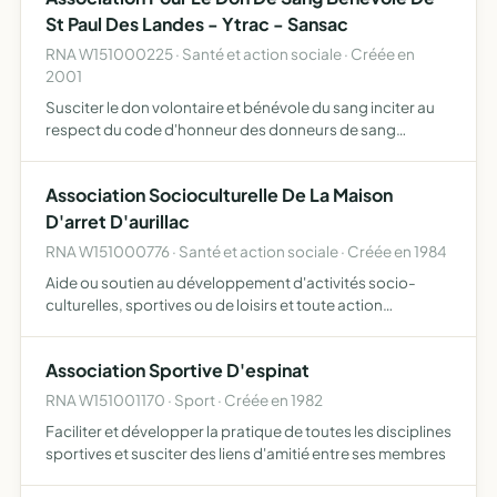
St Paul Des Landes - Ytrac - Sansac
RNA W151000225 · Santé et action sociale · Créée en
2001
Susciter le don volontaire et bénévole du sang inciter au
respect du code d'honneur des donneurs de sang
bénévoles faciliter la collecte du sang par les
établissements agréés de transfusion sanguine
Association Socioculturelle De La Maison
représenter ses adhére…
D'arret D'aurillac
RNA W151000776 · Santé et action sociale · Créée en 1984
Aide ou soutien au développement d'activités socio-
culturelles, sportives ou de loisirs et toute action
préparant à la sortie
Association Sportive D'espinat
RNA W151001170 · Sport · Créée en 1982
Faciliter et développer la pratique de toutes les disciplines
sportives et susciter des liens d'amitié entre ses membres