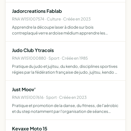
dansantes et diverses activités grand public. Diriger,
Jadorcreations Fablab
coordonne…
RNA W151007574 · Culture · Créée en 2023
Apprendre la découpe laser à diode sur bois
contreplaqué verre ardoise médium apprendre les
consignes de sécurité pour utiliser les lasers de découpe
ou imprimantes 3D apprendre la gravure laser apprendre
Judo Club Ytracois
les différents l…
RNA W151000880 · Sport · Créée en 1985
Pratique du judo et jujitsu, du kendo, disciplines sportives
régies par la fédération française de judo, jujitsu, kendo et
disciplines associées (FFJDA), et d'une façon
complémentaire, éventuellement a pratique d'autres a…
Just Moov'
RNA W151007616 · Sport · Créée en 2023
Pratique et promotion de la danse, du fitness, de l'aérobic
et du step notamment par l'organisation de séances
d'entraînement en cours collectifs
Kevaxe Moto 15