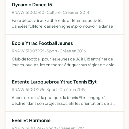
Dynamic Dance 15
RNA W151003760 · Culture · Créée en 2014
Faire découvrir aux adhérents différentes activités
dansées folklore, danse en ligne et promouvoir la danse
Ecole Ytrac Football Jeunes
RNA W151003935 · Sport · Créée en 2016
Club de football pour les jeunes de U6 à U18 entraîner de
jeunes joueurs, les encadrer, éduquer aux règles de la vie
en communauté participer aux compétitions proposées
par la FFF, la ligue ou le district du département d…
Entente Laroquebrou Ytrac Tennis Elyt
RNA W151007295 · Sport · Créée en 2019
Accès de tous à la pratique du tennis Elle s'engage à
décliner dans son projet associatif les orientations de la
politique sportive de la fédération Française de tennis Elle
s'interdit toute discrimination Elle veille au …
Eveil Et Harmonie
RNA W151001247 · Sport · Créée en 1987