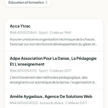
Education et formation
· 3
Acca Ytrac
RNA W151001844 · Sport · Créée en 1969
Assurer une bonne organisation technique de la chasse,
favoriser sur son territoire le développement du gibier et
de la faune sauvage dans le respect d'un véritable
équilibre agro-sylvo-cynégétique, permettre l'éducation
Adpe Association Pour La Danse, La Pédagogie
…
Et L'enseignement
RNA W151004170 · Sport · Créée en 2017
L'enrichissement des méthodes pédagogique, des
enseignants sur la pratique de la danse, l'organisation de
stages techniques pour les compétiteurs, et les
animateurs des différents clubs de la région
Amélie Aygadoux, Agence De Solutions Web
RNA W151004022 · Autres et divers · Créée en 2017