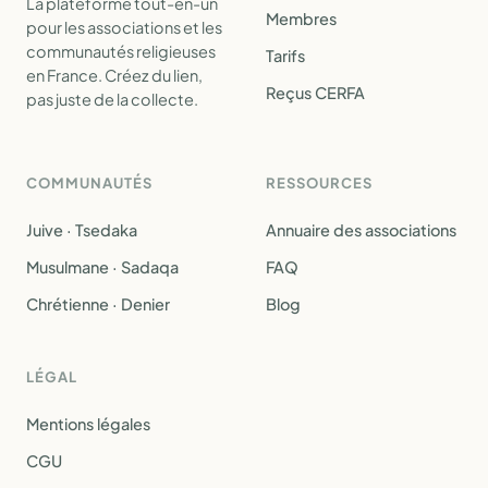
La plateforme tout-en-un
Membres
pour les associations et les
communautés religieuses
Tarifs
en France. Créez du lien,
Reçus CERFA
pas juste de la collecte.
COMMUNAUTÉS
RESSOURCES
Juive · Tsedaka
Annuaire des associations
Musulmane · Sadaqa
FAQ
Chrétienne · Denier
Blog
LÉGAL
Mentions légales
CGU