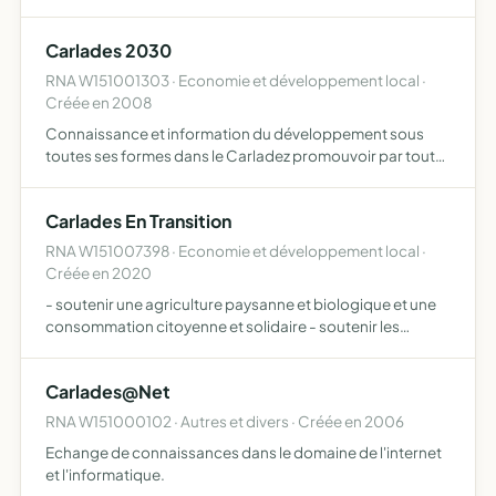
audiovisuelle, édition et promotion des auteurs et des
écrits, organisation d'événements culturels, artistiques,
Carlades 2030
soc…
RNA W151001303 · Economie et développement local ·
Créée en 2008
Connaissance et information du développement sous
toutes ses formes dans le Carladez promouvoir par tout
moyen approprié la connaissance et l'information du
développement dans le Carladez
Carlades En Transition
RNA W151007398 · Economie et développement local ·
Créée en 2020
- soutenir une agriculture paysanne et biologique et une
consommation citoyenne et solidaire - soutenir les
agriculteurs de proximité désirant s'engager dans un
partenariat avec des consom'acteurs locaux - mettre en
Carlades@Net
relat…
RNA W151000102 · Autres et divers · Créée en 2006
Echange de connaissances dans le domaine de l'internet
et l'informatique.