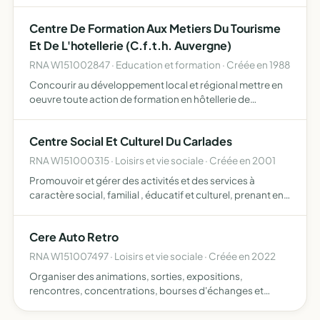
Centre De Formation Aux Metiers Du Tourisme
Et De L'hotellerie (C.f.t.h. Auvergne)
RNA W151002847 · Education et formation · Créée en 1988
Concourir au développement local et régional mettre en
oeuvre toute action de formation en hôtellerie de
tourisme.
Centre Social Et Culturel Du Carlades
RNA W151000315 · Loisirs et vie sociale · Créée en 2001
Promouvoir et gérer des activités et des services à
caractère social, familial , éducatif et culturel, prenant en
compte les besoins des habitants du territoire de la
communauté de communes cere et goul en carlades par
Cere Auto Retro
co…
RNA W151007497 · Loisirs et vie sociale · Créée en 2022
Organiser des animations, sorties, expositions,
rencontres, concentrations, bourses d'échanges et
toutes autres manifestations en rapport avec l'activité de
l'automobile, motocyclettes et tracteurs anciens dits de