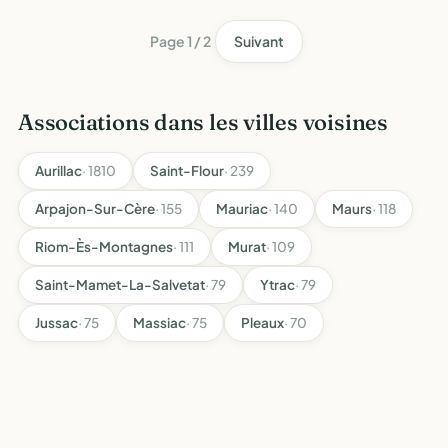
collect…
Page 1 / 2
Suivant
Associations dans les villes voisines
Aurillac
· 1810
Saint-Flour
· 239
Arpajon-Sur-Cère
· 155
Mauriac
· 140
Maurs
· 118
Riom-Ès-Montagnes
· 111
Murat
· 109
Saint-Mamet-La-Salvetat
· 79
Ytrac
· 79
Jussac
· 75
Massiac
· 75
Pleaux
· 70