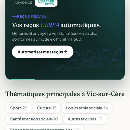
ANNONCE
REÇUS FISCAUX
Vos reçus
CERFA
automatiques.
Générés et envoyés à vos donateurs en un clic,
conformes au modèle officiel n°11580.
CERFA.
Automatiser mes reçus
Thématiques principales à Vic-sur-Cère
Sport
· 22
Culture
· 15
Loisirs et vie sociale
· 14
Santé et action sociale
· 10
Autres et divers
· 10
Economie et développement local
· 10