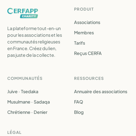
PRODUIT
Associations
La plateforme tout-en-un
Membres
pour les associations et les
communautés religieuses
Tarifs
en France. Créez du lien,
Reçus CERFA
pas juste de la collecte.
COMMUNAUTÉS
RESSOURCES
Juive · Tsedaka
Annuaire des associations
Musulmane · Sadaqa
FAQ
Chrétienne · Denier
Blog
LÉGAL