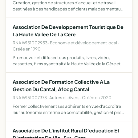
Création, gestion de structures d'accueil et de travail
destinées à des handicapés déficients malades mentaux
des deux sexes de tous âges ainsi que toutes
opérat.mobilières immobil financières strictement
Association De Developpement Touristique De
nécessaires à l'…
La Haute Vallee De La Cere
RNA W151002953 · Economie et développement local ·
Créée en 1990
Promouvoir et diffuser tous produits, livres, vidéo,
cassettes, films ayant trait à la Haute Vallée de la Cère et
de ses environs.
Association De Formation Collective A La
Gestion Du Cantal, Afocg Cantal
RNA W151007373 · Autres et divers · Créée en 2020
Former collectivement ses adhérents en vue d'accroître
leur autonomie en terme de comptabilité, gestion et prise
de décision. Le fonctionnement en collectif permet plus
d'échange et d'interconnaissance. La formation colle…
Association De L'institut Rural D'education Et
D'orientation De Vic-Sur-Cere