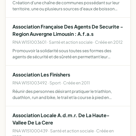
Création d'une chaîne de communes possédant sur leur
territoire, une ou plusieurs sources d'eaux de boisson
reconnues bonnes pour l'organisme humain, et voulant
mettre en oeuvre les moyens techniques, financiers,
Association Française Des Agents De Securite -
commerci…
Region Auvergne Limousin : A.f.a.s
RNA W151003601 · Santé et action sociale · Créée en 2012
Promouvoir la solidarité sous toutes ses formes des
agents de sécurité et de sûreté en permettant leur
recrutement leur formation l'aide au retour à l'emploi la
défense des droits des demandeurs d'emploi voulant
Association Les Finishers
exercer l…
RNA W151003492 · Sport · Créée en 2011
Réunir des personnes désirant pratiquer le triathlon,
duathlon, run and bike, le trail et la course à pied en
compétition et à l'entrainement leur permettre de
promouvoir l'image de ces sports et de son team à travers
Association Locale A.d.m.r. De La Haute-
sa …
Vallee De La Cere
RNA W151000439 · Santé et action sociale · Créée en