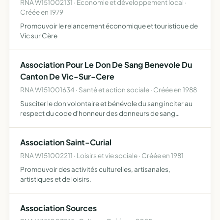
RNA W151002131 · Economie et développement local ·
Créée en 1979
Promouvoir le relancement économique et touristique de
Vic sur Cère
Association Pour Le Don De Sang Benevole Du
Canton De Vic-Sur-Cere
RNA W151001634 · Santé et action sociale · Créée en 1988
Susciter le don volontaire et bénévole du sang inciter au
respect du code d'honneur des donneurs de sang
bénévoles faciliter la collecte du sang par les
etablissements agréés de transfusion sanguine
Association Saint-Curial
représenter ses adhére…
RNA W151002211 · Loisirs et vie sociale · Créée en 1981
Promouvoir des activités culturelles, artisanales,
artistiques et de loisirs.
Association Sources