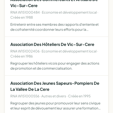
Vic-Sur-Cere
RNA W151000484 · Economie et développement local ·
Créée en 1988
Entretenir entre ses membres des rapports d'entente et
de cofraternité coordonner leurs efforts pour la
promotion et l'animation du commerce local engager
toutes actions de défense collective.
Association Des Hôteliers De Vic-Sur-Cere
RNA W151002406 · Economie et développement local ·
Créée en 1986
Regrouper les hôteliers vicois pour engager des actions
de promotion et de commercialisation.
Association Des Jeunes Sapeurs-Pompiers De
La Vallee De La Cere
RNA W151000556 · Autres et divers · Créée en 1995
Regrouper des jeunes pour promouvoir leur sens civique
et leur esprit de dévouement leur assurer une formation