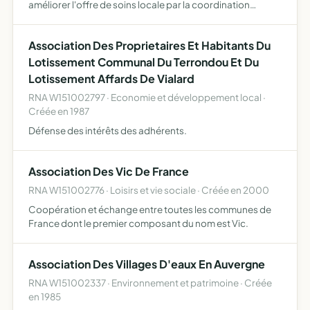
améliorer l'offre de soins locale par la coordination
synergique des acteurs de soins et médicaux et sociaux
améliorer la qualité des soins par une amélioration pa…
Association Des Proprietaires Et Habitants Du
Lotissement Communal Du Terrondou Et Du
Lotissement Affards De Vialard
RNA W151002797 · Economie et développement local ·
Créée en 1987
Défense des intérêts des adhérents.
Association Des Vic De France
RNA W151002776 · Loisirs et vie sociale · Créée en 2000
Coopération et échange entre toutes les communes de
France dont le premier composant du nom est Vic.
Association Des Villages D'eaux En Auvergne
RNA W151002337 · Environnement et patrimoine · Créée
en 1985