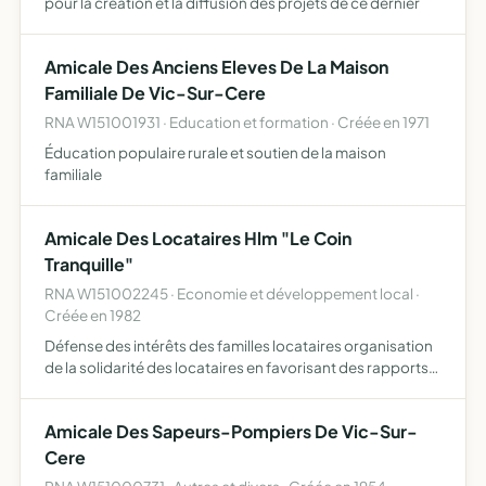
pour la création et la diffusion des projets de ce dernier
Amicale Des Anciens Eleves De La Maison
Familiale De Vic-Sur-Cere
RNA W151001931 · Education et formation · Créée en 1971
Éducation populaire rurale et soutien de la maison
familiale
Amicale Des Locataires Hlm "Le Coin
Tranquille"
RNA W151002245 · Economie et développement local ·
Créée en 1982
Défense des intérêts des familles locataires organisation
de la solidarité des locataires en favorisant des rapports
entre adhérents et en créant des activités récréatives et
culturelles.
Amicale Des Sapeurs-Pompiers De Vic-Sur-
Cere