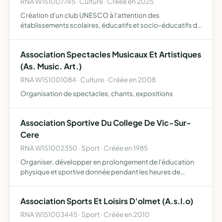
RNA W151007745 · Culture · Créée en 2025
Création d'un club UNESCO à l'attention des
établissements scolaires, éducatifs et socio-éducatifs du
département du Cantal mise en place d'ateliers d'arts et
de culture réalisation de conférences création d'une radio
Association Spectacles Musicaux Et Artistiques
ass…
(As. Music. Art.)
RNA W151001084 · Culture · Créée en 2008
Organisation de spectacles, chants, expositions
Association Sportive Du College De Vic-Sur-
Cere
RNA W151002350 · Sport · Créée en 1985
Organiser, développer en prolongement de l'éducation
physique et sportive donnée pendant les heures de
scolarité, l'initiation et la pratique sportives pour les élèves
qui y adhèrent.
Association Sports Et Loisirs D'olmet (A.s.l.o)
RNA W151003445 · Sport · Créée en 2010