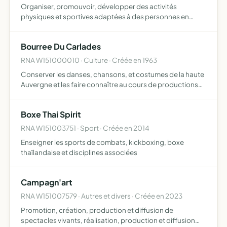
Organiser, promouvoir, développer des activités
physiques et sportives adaptées à des personnes en
situation de handicap psychique ou mental favoriser la
pratique sportive en loisirs, en compétition favoriser
Bourree Du Carlades
l'intégratio…
RNA W151000010 · Culture · Créée en 1963
Conserver les danses, chansons, et costumes de la haute
Auvergne et les faire connaître au cours de productions
artistiques, tant en France qu'à l'étranger.
Boxe Thai Spirit
RNA W151003751 · Sport · Créée en 2014
Enseigner les sports de combats, kickboxing, boxe
thaïlandaise et disciplines associées
Campagn'art
RNA W151007579 · Autres et divers · Créée en 2023
Promotion, création, production et diffusion de
spectacles vivants, réalisation, production et diffusion