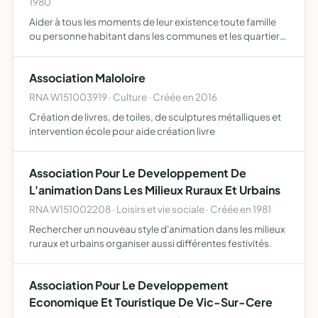
1980
Aider à tous les moments de leur existence toute famille
ou personne habitant dans les communes et les quartiers
où elle exerce son action. Pour ce faire, elle assure la
responsabilité matérielle et morale de la marche d'…
Association Maloloire
RNA W151003919 · Culture · Créée en 2016
Création de livres, de toiles, de sculptures métalliques et
intervention école pour aide création livre
Association Pour Le Developpement De
L'animation Dans Les Milieux Ruraux Et Urbains
RNA W151002208 · Loisirs et vie sociale · Créée en 1981
Rechercher un nouveau style d'animation dans les milieux
ruraux et urbains organiser aussi différentes festivités.
Association Pour Le Developpement
Economique Et Touristique De Vic-Sur-Cere