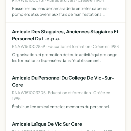
RNA W151000731 · Autres et divers · Créée en 1954
Resserrer les liens de camaraderie entre les sapeurs-
pompiers et subvenir aux frais de manifestations,
réunions, concours, fêtes... ayant pour but le
perfectionnement du corpts (instruction technique,
Amicale Des Stagiaires, Anciennes Stagiaires Et
entraînement physiqu…
Personnel Du L.e.p.a.
RNA W151002859 · Education et formation · Créée en 1988
Organisation et promotion de toute activité qui prolonge
les formations dispensées dans l'établissement.
Amicale Du Personnel Du College De Vic-Sur-
Cere
RNA W151003205 · Education et formation · Créée en
1995
Établir un lien amical entre les membres du personnel.
Amicale Laïque De Vic Sur Cere