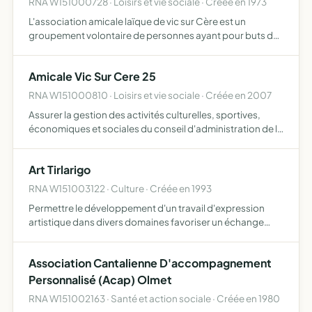
RNA W151000728 · Loisirs et vie sociale · Créée en 1973
L'association amicale laïque de vic sur Cère est un
groupement volontaire de personnes ayant pour buts de
Manifester leur attachement à l'idéal laïque uvrer pour le
développement de l'école publique Agir en
Amicale Vic Sur Cere 25
complémentarit…
RNA W151000810 · Loisirs et vie sociale · Créée en 2007
Assurer la gestion des activités culturelles, sportives,
économiques et sociales du conseil d'administration de la
caisse locale du Crédit Agricole de Vic-sur-Cère
Art Tirlarigo
RNA W151003122 · Culture · Créée en 1993
Permettre le développement d'un travail d'expression
artistique dans divers domaines favoriser un échange
culturel et social.
Association Cantalienne D'accompagnement
Personnalisé (Acap) Olmet
RNA W151002163 · Santé et action sociale · Créée en 1980