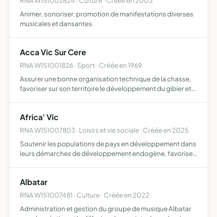
RNA W151002624 · Culture · Créée en 2003
Animer, sonoriser. promotion de manifestations diverses
musicales et dansantes.
Acca Vic Sur Cere
RNA W151001826 · Sport · Créée en 1969
Assurer une bonne organisation technique de la chasse,
favoriser sur son territoire le développement du gibier et
de la faune sauvage dans le respect d'un véritable
équilibre agro-sylvo-cynégétique, permettre l'éducation
Africa' Vic
…
RNA W151007803 · Loisirs et vie sociale · Créée en 2025
Soutenir les populations de pays en développement dans
leurs démarches de développement endogène, favoriser
les échanges culturels et humains promouvoir, concevoir
et mettre en oeuvre des évènements culturels, récolter
Albatar
de…
RNA W151007481 · Culture · Créée en 2022
Administration et gestion du groupe de musique Albatar