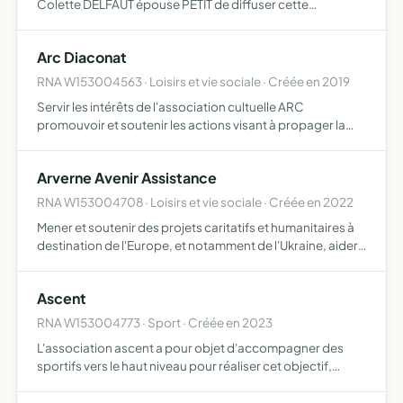
Colette DELFAUT épouse PETIT de diffuser cette
connaissance, le plus largement possible, à tous ses
cousins issus du même ancêtre d'étendre et de favoriser
Arc Diaconat
des échan…
RNA W153004563 · Loisirs et vie sociale · Créée en 2019
Servir les intérêts de l'association cultuelle ARC
promouvoir et soutenir les actions visant à propager la
connaissance de la pensée spirituelle et religieuse de
l'association cultuelle ARC ainsi que de l'Évangile de Jésu…
Arverne Avenir Assistance
RNA W153004708 · Loisirs et vie sociale · Créée en 2022
Mener et soutenir des projets caritatifs et humanitaires à
destination de l'Europe, et notamment de l'Ukraine, aider
à la formation des jeunes dans les métiers de l'expertise-
comptable, afin de leur faciliter l'accès au m…
Ascent
RNA W153004773 · Sport · Créée en 2023
L'association ascent a pour objet d'accompagner des
sportifs vers le haut niveau pour réaliser cet objectif,
l'association mettra à disposition de ses athlètes les
moyens techniques, logistiques, financiers et humains