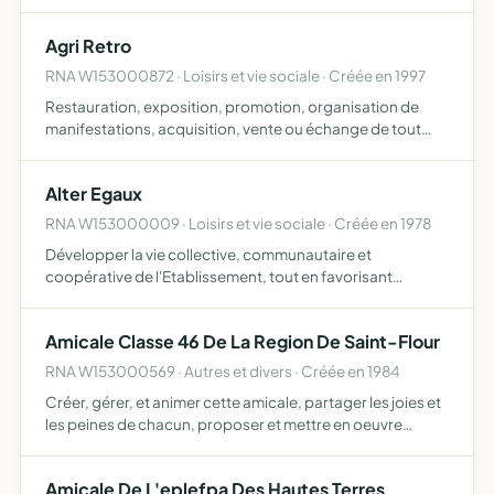
où elle exerce son action elle répond aux besoins des
collectivités publiques et/ou aux besoins des habitant…
Agri Retro
RNA W153000872 · Loisirs et vie sociale · Créée en 1997
Restauration, exposition, promotion, organisation de
manifestations, acquisition, vente ou échange de tout
matériel ancien, démonstration de fonctionnements de
matériel ancien
Alter Egaux
RNA W153000009 · Loisirs et vie sociale · Créée en 1978
Développer la vie collective, communautaire et
coopérative de l'Etablissement, tout en favorisant
l'épanouissement de la personnalité de chacun, de
promouvoir le sens des reponsabilités et l'apprentissage
Amicale Classe 46 De La Region De Saint-Flour
de la vie civilq…
RNA W153000569 · Autres et divers · Créée en 1984
Créer, gérer, et animer cette amicale, partager les joies et
les peines de chacun, proposer et mettre en oeuvre
toutes sortes d'activités, de loisirs, divertissements,
promenades, rencontre, etc......
Amicale De L'eplefpa Des Hautes Terres