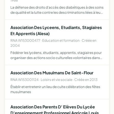
1986
La défense des droits d'accès des diabétiques à des soins
de qualité et la lutte contre les descriminations liées à leur
maladie l'accompagnement de l'amélioration de la qualité
de vie des personnes atteintes de diabète l…
Association Des Lyceens, Etudiants, Stagiaires
Et Apprentis (Alesa)
RNA W153000477 · Education et formation · Créée en
2004
Fédérer les lycéens, étudiants, apprentis, stagiaires pour
organiser des actions socio culturelles volontaires dans
l'EPLEFPA, former ses adhérents à la vie associative, aux
responsabilités de gestion et d'organisation d'…
Association Des Musulmans De Saint-Flour
RNA W153001124 · Loisirs et vie sociale · Créée en 2013
Établir et entretenir un lieu de culte célébration des fêtes
musulmanes
Association Des Parents D' Elèves Du Lycée
D'enseignement Professionnel Agricole Louis