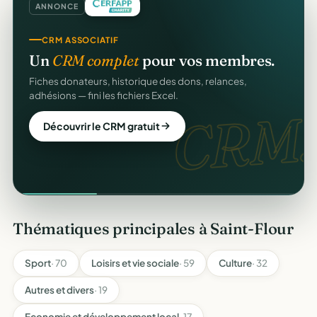
ANNONCE
CRM ASSOCIATIF
Un
CRM complet
pour vos membres.
Fiches donateurs, historique des dons, relances,
adhésions — fini les fichiers Excel.
CRM.
Découvrir le CRM gratuit
Thématiques principales à Saint-Flour
Sport
· 70
Loisirs et vie sociale
· 59
Culture
· 32
Autres et divers
· 19
Economie et développement local
· 17