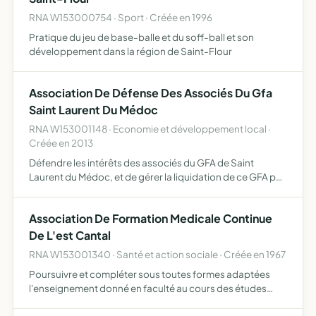
RNA W153000754 · Sport · Créée en 1996
Pratique du jeu de base-balle et du soff-ball et son
développement dans la région de Saint-Flour
Association De Défense Des Associés Du Gfa
Saint Laurent Du Médoc
RNA W153001148 · Economie et développement local ·
Créée en 2013
Défendre les intérêts des associés du GFA de Saint
Laurent du Médoc, et de gérer la liquidation de ce GFA par
la vente de ses actifs ainsi que par tous moyens actuels ou
à venir permettant cette liquidation dans les meill…
Association De Formation Medicale Continue
De L'est Cantal
RNA W153001340 · Santé et action sociale · Créée en 1967
Poursuivre et compléter sous toutes formes adaptées
l'enseignement donné en faculté au cours des études
médicales en suivant les progrès de la science