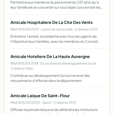
Permettre aux membres du personnel du CET ainsi qu'à
leur famille de se concerter sur tout objet concernant les
intérêts moraux et matériels du collège, de formuler des
voeux à ce sujet, d'en poursuivre la réalisation, de…
Amicale Hospitaliere De La Cite Des Vents
RNA W153001091 · Loisirs et vie sociale · Créée en 2012
Entretenir l'amitié, la solidarité avec tous les agents de
l'Hôpital et leurs familles, avec les membres du Conseil
d'Administration et de la Commission Médicale
d'Établissement organiser tous les ans l'Arbre de Noël de
Amicale Hoteliere De La Haute Auvergne
t…
RNA W153001198 · Economie et développement local ·
Créée en 1966
Contribuer au développement du tourisme et des
mouvements d'affaires dans le département
Amicale Laique De Saint-Flour
RNA W153000051 · Sport · Créée en 1947
Diffuser la pensée laïque et de défendre les institutions