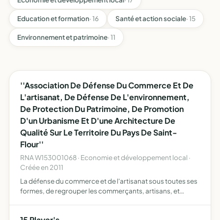
Education et formation
· 16
Santé et action sociale
· 15
Environnement et patrimoine
· 11
''Association De Défense Du Commerce Et De
L'artisanat, De Défense De L'environnement,
De Protection Du Patrimoine, De Promotion
D'un Urbanisme Et D'une Architecture De
Qualité Sur Le Territoire Du Pays De Saint-
Flour''
RNA W153001068 · Economie et développement local ·
Créée en 2011
La défense du commerce et de l'artisanat sous toutes ses
formes, de regrouper les commerçants, artisans, et
éventuellement tout acteur économique ayant leur lieu
d'exploitation dans le périmètre du pays de Saint-Flour,
15 Player's