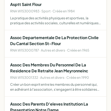
Asptt Saint Flour
afi…
RNA W153000983 · Sport · Créée en 1984
La pratique des activités physiques et sportives, la
pratique des activités sociales, culturelles et numériques,
l'organisation aux compétitions et animations sportives,
la participation aux compétitions des fédérations d…
Assoc Departementale De La Protection Civile
Du Cantal Section St-Flour
RNA W153000787 · Autres et divers · Créée en 1965
Assoc Des Membres Du Personnel De La
Residence De Retraite Jean Meyronneinc
RNA W153001332 · Autres et divers · Créée en 1990
Créer un bon esprit entre les membres du personnel qui,
en adhérant à l'association, s'engagent à être solidaires
entre eux dans leur travail, à respecter le règlement
intérieur du personnel avec loyauté, à partager diffé…
Assoc Des Parents D'eleves Institution La
Presentation Notre Dame