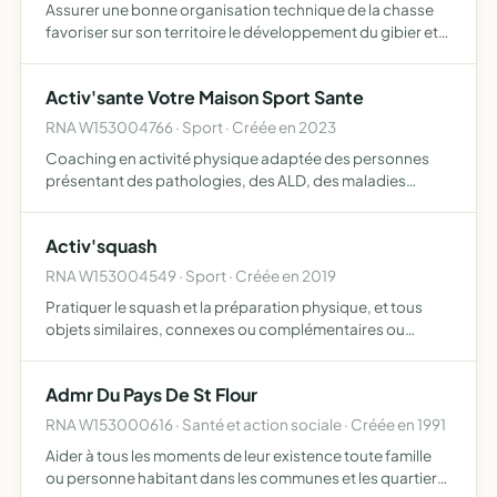
Assurer une bonne organisation technique de la chasse
favoriser sur son territoire le développement du gibier et
de la faune sauvage dans le respect d'un véritable
équilibre agro-sylvo-cynégétique permettre l'éducation
Activ'sante Votre Maison Sport Sante
cy…
RNA W153004766 · Sport · Créée en 2023
Coaching en activité physique adaptée des personnes
présentant des pathologies, des ALD, des maladies
chroniques, ou ayant des besoins particuliers, et tous
objets similaires, connexes ou complémentaires ou
Activ'squash
susceptibles d…
RNA W153004549 · Sport · Créée en 2019
Pratiquer le squash et la préparation physique, et tous
objets similaires, connexes ou complémentaires ou
susceptibles d'en favoriser la réalisation ou le
développement
Admr Du Pays De St Flour
RNA W153000616 · Santé et action sociale · Créée en 1991
Aider à tous les moments de leur existence toute famille
ou personne habitant dans les communes et les quartiers