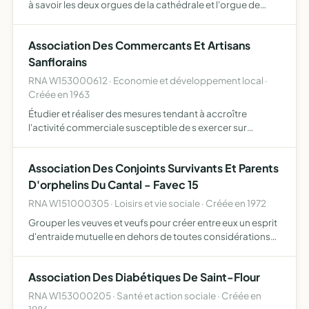
à savoir les deux orgues de la cathédrale et l'orgue de
l'église Sainte Christine, par l'organisation logistique et la
promotion de concerts impliquant, de près ou …
Association Des Commercants Et Artisans
Sanflorains
RNA W153000612 · Economie et développement local ·
Créée en 1963
Étudier et réaliser des mesures tendant à accroître
l'activité commerciale susceptible de s exercer sur
l'ensemble du territoire et ce dans un objectif d'équilibre
et de complémentarité entre la ville haute et la ville ba…
Association Des Conjoints Survivants Et Parents
D'orphelins Du Cantal - Favec 15
RNA W151000305 · Loisirs et vie sociale · Créée en 1972
Grouper les veuves et veufs pour créer entre eux un esprit
d'entraide mutuelle en dehors de toutes considérations
politiques, religieuses ou sociales aider ces derniers à
faire face à leurs devoirs et à leurs charges assu…
Association Des Diabétiques De Saint-Flour
RNA W153000205 · Santé et action sociale · Créée en