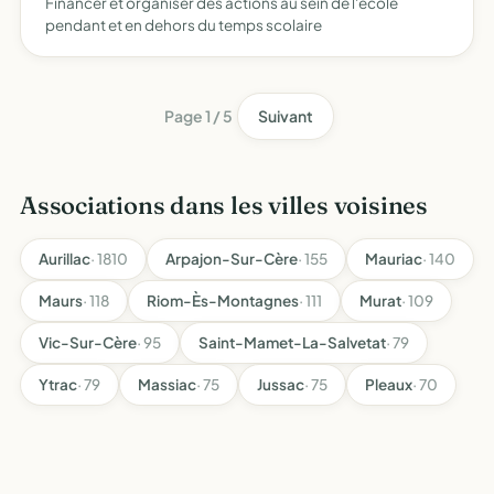
Financer et organiser des actions au sein de l'école
pendant et en dehors du temps scolaire
Page 1 / 5
Suivant
Associations dans les villes voisines
Aurillac
· 1810
Arpajon-Sur-Cère
· 155
Mauriac
· 140
Maurs
· 118
Riom-Ès-Montagnes
· 111
Murat
· 109
Vic-Sur-Cère
· 95
Saint-Mamet-La-Salvetat
· 79
Ytrac
· 79
Massiac
· 75
Jussac
· 75
Pleaux
· 70