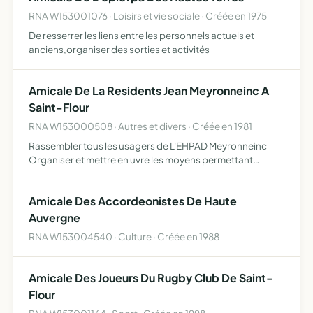
RNA W153001076 · Loisirs et vie sociale · Créée en 1975
De resserrer les liens entre les personnels actuels et
anciens,organiser des sorties et activités
Amicale De La Residents Jean Meyronneinc A
Saint-Flour
RNA W153000508 · Autres et divers · Créée en 1981
Rassembler tous les usagers de L'EHPAD Meyronneinc
Organiser et mettre en uvre les moyens permettant
d'atteindre ces objectifs Proposer et mettre en uvre les
moyens permettant d'atteindre ces objectifs
Amicale Des Accordeonistes De Haute
Auvergne
RNA W153004540 · Culture · Créée en 1988
Amicale Des Joueurs Du Rugby Club De Saint-
Flour