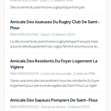
RNA W153001164 · Sport · Créée en 1998
Découverte du patrimoine rugbystique français
Amicale Des Joueuses Du Rugby Club De Saint-
Flour
RNA W153004762 · Sport · Créée en 2023
La découverte du patrimoine rugbylistique français mais
aussi le développement du rugby féminin promouvoir le
sport et la mixité chez les plus jeunes avec la mise en place
de journées de découverte liées à ce sport
Amicale Des Residents Du Foyer Logement La
Vigiere
RNA W153000531 · Loisirs et vie sociale · Créée en 1986
Gerer une amicale rassemblant tous les résidents fu foyer
logement pour personnes agées de Saint Flour La vigière
à titre permanent ou provisoire.............
Amicale Des Sapeurs Pompiers De Saint-Flour
RNA W153000201 · Autres et divers · Créée en 1933