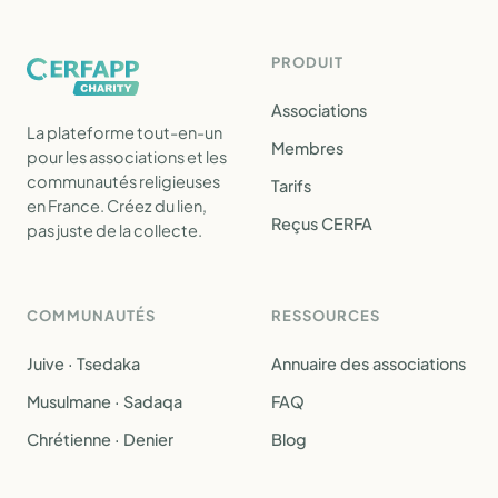
PRODUIT
Associations
La plateforme tout-en-un
Membres
pour les associations et les
communautés religieuses
Tarifs
en France. Créez du lien,
Reçus CERFA
pas juste de la collecte.
COMMUNAUTÉS
RESSOURCES
Juive · Tsedaka
Annuaire des associations
Musulmane · Sadaqa
FAQ
Chrétienne · Denier
Blog