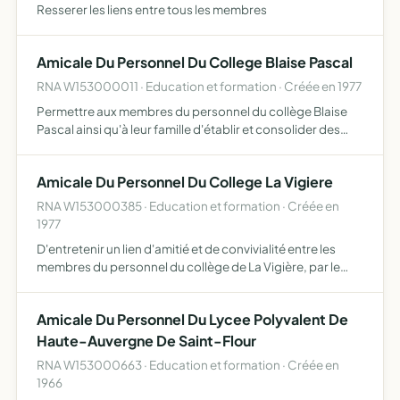
Resserer les liens entre tous les membres
Amicale Du Personnel Du College Blaise Pascal
RNA W153000011 · Education et formation · Créée en 1977
Permettre aux membres du personnel du collège Blaise
Pascal ainsi qu'à leur famille d'établir et consolider des
relations entre ses membres, pour le plus grand profit de
tous et ainsi d'exprimer la solidarité qui les unit…
Amicale Du Personnel Du College La Vigiere
RNA W153000385 · Education et formation · Créée en
1977
D'entretenir un lien d'amitié et de convivialité entre les
membres du personnel du collège de La Vigière, par le
biais d'activités sociales et de bienfaisance, de
coopération et de loisirs, notamment d'activités culturell…
Amicale Du Personnel Du Lycee Polyvalent De
Haute-Auvergne De Saint-Flour
RNA W153000663 · Education et formation · Créée en
1966