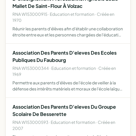
Mallet De Saint-Flour À Volzac
RNA W153000915 · Education et formation · Créée en
1970
Réunir les parents d'élèves afin d'établir une collaboration
étroite entre eux et les personnes chargées de l'éducation
de leurs enfants
Association Des Parents D'eleves Des Ecoles
Publiques Du Faubourg
RNA W153000344 · Education et formation · Créée en
1969
Permettre aux parents d'élèves de l'école de veiller à la
défense des intérêts matériels et moraux de l'école laïque,
étudier et réaliser toute organisation péri- ou post
scolaires....
Association Des Parents D'eleves Du Groupe
Scolaire De Besserette
RNA W153000593 · Education et formation · Créée en
2007