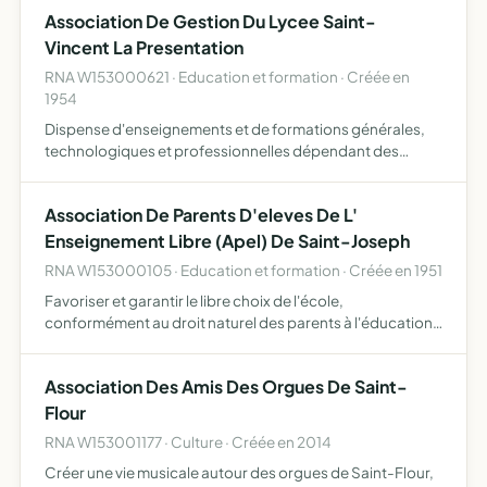
Association De Gestion Du Lycee Saint-
Vincent La Presentation
RNA W153000621 · Education et formation · Créée en
1954
Dispense d'enseignements et de formations générales,
technologiques et professionnelles dépendant des
ministères de l'agriculture et de l'éducation nationale
Association De Parents D'eleves De L'
Enseignement Libre (Apel) De Saint-Joseph
RNA W153000105 · Education et formation · Créée en 1951
Favoriser et garantir le libre choix de l'école,
conformément au droit naturel des parents à l'éducation
et à l'instruction de leurs enfants, selon leur conscience
promouvoir le caractère propre à l'enseignement
Association Des Amis Des Orgues De Saint-
catholiqu…
Flour
RNA W153001177 · Culture · Créée en 2014
Créer une vie musicale autour des orgues de Saint-Flour,