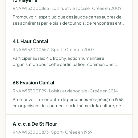
po…
RNA W153000865 · Loisirs et vie sociale · Créée en 2009
Promouvoir l'esprit ludique des jeux de cartes auprès de
ses adhérents par le biais de tournois, de rencontres entre
clubs, ou tout simplement pour le plaisir de jouer
4 L Haut Cantal
RNA W153000557 · Sport · Créée en 2007
Participer au raid 4 L Trophy, action humanitaire
organisation pour cette participation, communiquer,
trouver des fonds, déposer des sponsoring, démarcher,
établir un budget prévisionnel
68 Evasion Cantal
RNA W153001199 · Loisirs et vie sociale · Créée en 2014
Promouvoir la rencontre de personnes nés (nées) en 1968
en organisant des journées sur le thème de la culture, de la
gastronomie et du sport notamment
A.c.c.a De St Flour
RNA W153000873 · Sport · Créée en 1969