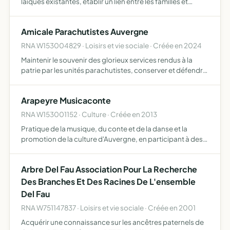
laïques existantes, établir un lien entre les familles et
l'école afin de permettre à celle-ci de remplir pleinement
sa mission éducative et sociale, prolonger l'o…
Amicale Parachutistes Auvergne
RNA W153004829 · Loisirs et vie sociale · Créée en 2024
Maintenir le souvenir des glorieux services rendus à la
patrie par les unités parachutistes, conserver et défendre
la mémoire de leurs morts en les proposant comme
modèle à la jeunesse défendre les intérêts moraux et
Arapeyre Musicaconte
soci…
RNA W153001152 · Culture · Créée en 2013
Pratique de la musique, du conte et de la danse et la
promotion de la culture d'Auvergne, en participant à des
manifestations publiques ou privées le permettant
Arbre Del Fau Association Pour La Recherche
Des Branches Et Des Racines De L'ensemble
Del Fau
RNA W751147837 · Loisirs et vie sociale · Créée en 2001
Acquérir une connaissance sur les ancêtres paternels de