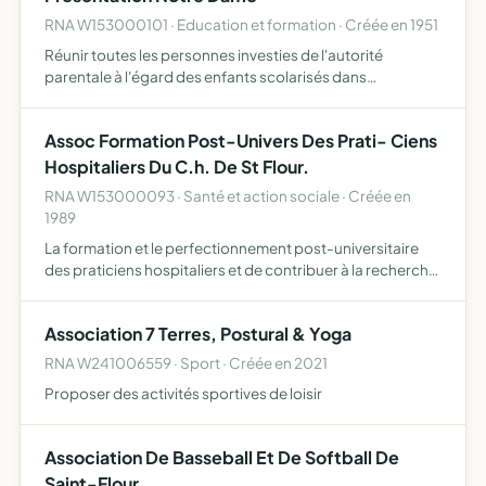
RNA W153000101 · Education et formation · Créée en 1951
Réunir toutes les personnes investies de l'autorité
parentale à l'égard des enfants scolarisés dans
l'établissement, d'assurer la représentation, l'information
et la formation des familles, d'apporter un soutien
Assoc Formation Post-Univers Des Prati- Ciens
matériel …
Hospitaliers Du C.h. De St Flour.
RNA W153000093 · Santé et action sociale · Créée en
1989
La formation et le perfectionnement post-universitaire
des praticiens hospitaliers et de contribuer à la recherche
médicale
Association 7 Terres, Postural & Yoga
RNA W241006559 · Sport · Créée en 2021
Proposer des activités sportives de loisir
Association De Basseball Et De Softball De
Saint-Flour