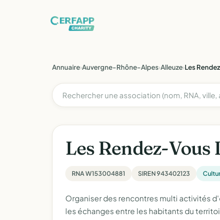
Annuaire
›
Auvergne-Rhône-Alpes
›
Alleuze
›
Les Rendez
Les Rendez-Vous D
RNA W153004881
SIREN 943402123
Cultu
Organiser des rencontres multi activités d'o
les échanges entre les habitants du territo