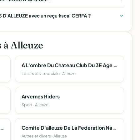
D'ALLEUZE avec un reçu fiscal CERFA ?
s à Alleuze
A L'ombre Du Chateau Club Du 3E Age D'alleuze
Loisirs et vie sociale · Alleuze
Arvernes Riders
Sport · Alleuze
Association Communale De Chasse Agreee D'alleuze
Comite D'alleuze De La Federation Nat. Des Anciens Combattants En Algerie
Autres et divers · Alleuze