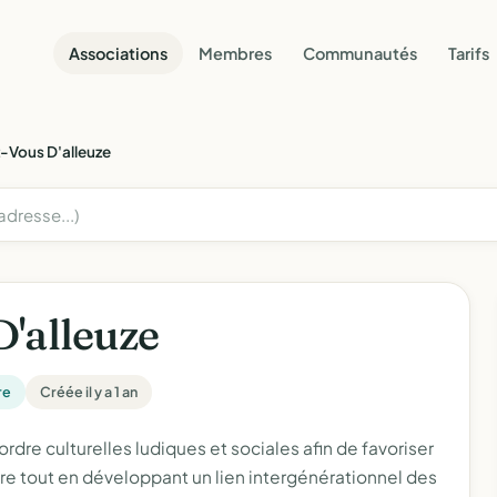
Associations
Membres
Communautés
Tarifs
-Vous D'alleuze
'alleuze
re
Créée il y a 1 an
rdre culturelles ludiques et sociales afin de favoriser
ire tout en développant un lien intergénérationnel des