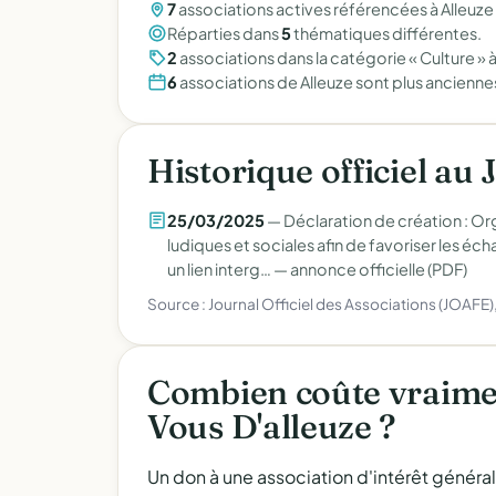
7
associations actives référencées à Alleuze 
Réparties dans
5
thématiques différentes.
2
associations dans la catégorie « Culture » à
6
associations de Alleuze sont plus ancienn
Historique officiel au 
25/03/2025
— Déclaration de création : Org
ludiques et sociales afin de favoriser les éc
un lien interg… —
annonce officielle (PDF)
Source : Journal Officiel des Associations (JOAFE
Combien coûte vraime
Vous D'alleuze ?
Un don à une association d'intérêt généra