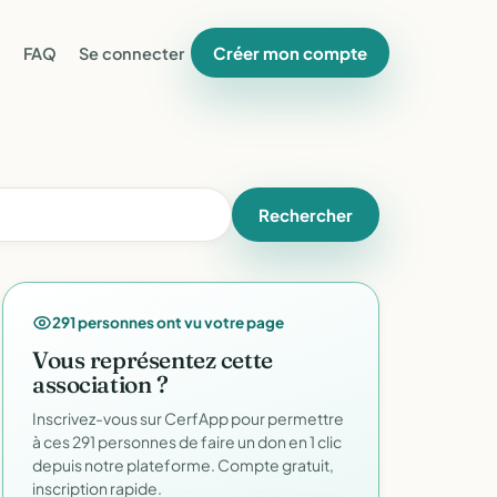
Créer mon compte
FAQ
Se connecter
Rechercher
291 personnes ont vu votre page
Vous représentez cette
association ?
Inscrivez-vous sur CerfApp pour permettre
à ces 291 personnes de faire un don en 1 clic
depuis notre plateforme. Compte gratuit,
inscription rapide.