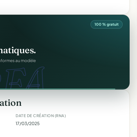
100 % gratuit
ation
offert
.
atiques.
web.
FA.
prêts en cinq minutes.
onformes au modèle
ation
DATE DE CRÉATION (RNA)
17/03/2025