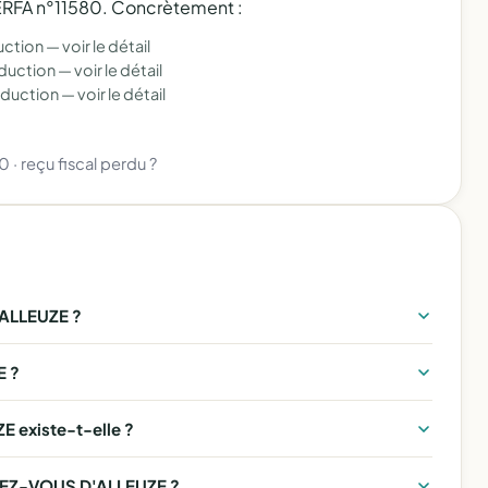
 CERFA n°11580. Concrètement :
uction —
voir le détail
éduction —
voir le détail
éduction —
voir le détail
80
·
reçu fiscal perdu ?
ALLEUZE ?
E ?
 existe-t-elle ?
NDEZ-VOUS D'ALLEUZE ?