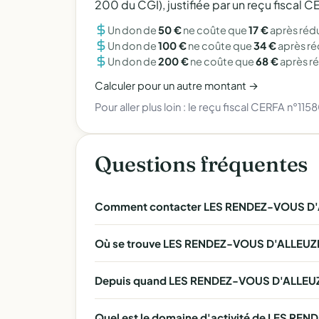
200 du CGI), justifiée par un reçu fiscal
Un don de
50 €
ne coûte que
17 €
après réd
Un don de
100 €
ne coûte que
34 €
après r
Un don de
200 €
ne coûte que
68 €
après r
Calculer pour un autre montant →
Pour aller plus loin :
le reçu fiscal CERFA n°115
Questions fréquentes
Comment contacter LES RENDEZ-VOUS D'
Où se trouve LES RENDEZ-VOUS D'ALLEUZ
Depuis quand LES RENDEZ-VOUS D'ALLEUZE
Quel est le domaine d'activité de LES RE