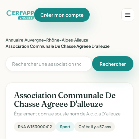
Créer mon compte
Annuaire
›
Auvergne-Rhône-Alpes
›
Alleuze
›
Association Communale De Chasse Agreee D'alleuze
Rechercher
Association Communale De
Chasse Agreee D'alleuze
Également connue sous le nom de
A.c.c.a D'alleuze
RNA W153000412
Sport
Créée il y a 57 ans