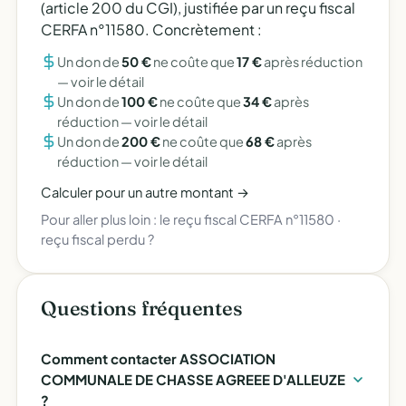
(article 200 du CGI), justifiée par un reçu fiscal
CERFA n°11580. Concrètement :
Un don de
50 €
ne coûte que
17 €
après réduction
—
voir le détail
Un don de
100 €
ne coûte que
34 €
après
réduction —
voir le détail
Un don de
200 €
ne coûte que
68 €
après
réduction —
voir le détail
Calculer pour un autre montant →
Pour aller plus loin :
le reçu fiscal CERFA n°11580
·
reçu fiscal perdu ?
Questions fréquentes
Comment contacter ASSOCIATION
COMMUNALE DE CHASSE AGREEE D'ALLEUZE
?