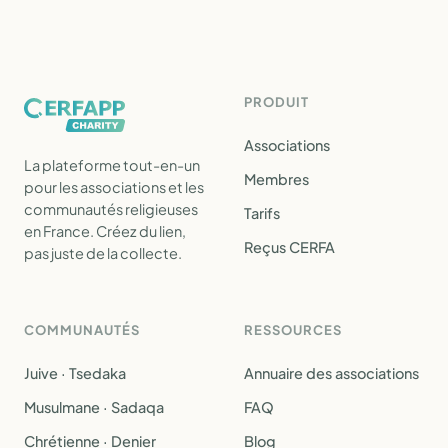
PRODUIT
Associations
La plateforme tout-en-un
Membres
pour les associations et les
communautés religieuses
Tarifs
en France. Créez du lien,
Reçus CERFA
pas juste de la collecte.
COMMUNAUTÉS
RESSOURCES
Juive · Tsedaka
Annuaire des associations
Musulmane · Sadaqa
FAQ
Chrétienne · Denier
Blog