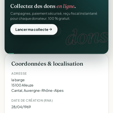
Collectez des dons
en ligne
.
Campagnes, paiement sécurisé, reçu fiscal instantané
pour chaque donateur. 100 % gratuit.
dons.
Lancer ma collecte
Coordonnées & localisation
ADRESSE
la barge
15100 Alleuze
Cantal, Auvergne-Rhône-Alpes
DATE DE CRÉATION (RNA)
28/04/1969