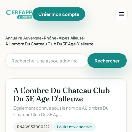
Créer mon compte
Annuaire
›
Auvergne-Rhône-Alpes
›
Alleuze
›
A L'ombre Du Chateau Club Du 3E Age D'alleuze
Rechercher
A L'ombre Du Chateau Club
Du 3E Age D'alleuze
Également connue sous le nom de
A L'ombre Du
Chateau Club Du 3E Ag...
RNA W153000222
Loisirs et vie sociale