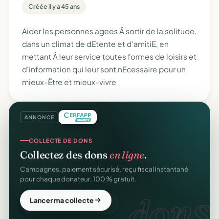
Créée il y a 45 ans
Aider les personnes agees Â sortir de la solitude,
dans un climat de dEtente et d'amitiE, en
mettant Â leur service toutes formes de loisirs et
d'information qui leur sont nEcessaire pour un
mieux-Être et mieux-vivre
ANNONCE
COLLECTE DE DONS
Collectez des dons
en ligne
.
Campagnes, paiement sécurisé, reçu fiscal instantané
pour chaque donateur. 100 % gratuit.
dons.
Lancer ma collecte