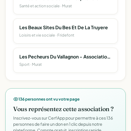
Santé et action sociale · Murat
Les Beaux Sites Du Bes Et De La Truyere
Loisirs et vie sociale · Fridefont
Les Pecheurs Du Vallagnon - Association Pour La Peche Et La Protection Du Milieu Aquatique Du Canton De Murat
Sport · Murat
136 personnes ont vu votre page
Vous représentez cette association ?
Inscrivez-vous sur CerfApp pour permettre à ces 136
personnes de faire un don en 1 clic depuis notre
plateforme. Compte gratuit, inscription rapide.