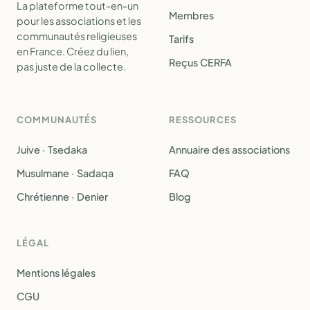
La plateforme tout-en-un
Membres
pour les associations et les
communautés religieuses
Tarifs
en France. Créez du lien,
Reçus CERFA
pas juste de la collecte.
COMMUNAUTÉS
RESSOURCES
Juive · Tsedaka
Annuaire des associations
Musulmane · Sadaqa
FAQ
Chrétienne · Denier
Blog
LÉGAL
Mentions légales
CGU