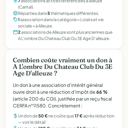
7
associations actives référencées à Alleuze
(Cantal).
Réparties dans
5
thématiques différentes.
1
association dans la catégorie « Loisirs et vie
sociale » à Alleuze.
2
associations de Alleuze sont plus anciennes que
A L'ombre Du Chateau Club Du 3E Age D'alleuze.
Combien coûte vraiment un don à
A L'ombre Du Chateau Club Du 3E
Age D'alleuze ?
Un don à une association d'intérêt général
ouvre droit à une réduction d'impôt de
66 %
(article 200 du CGI), justifiée par un reçu fiscal
CERFA n°11580. Concrètement :
Un don de
50 €
ne coûte que
17 €
après réduction
—
voir le détail