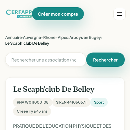
Créer mon compte
Annuaire
›
Auvergne-Rhône-Alpes
›
Arboys en Bugey
›
Le Scaph'club De Belley
Rechercher
Le Scaph'club De Belley
RNA W011000108
SIREN 441060571
Sport
Créée il y a 43 ans
PRATIQUE DE L'EDUCATION PHYSIQUE ET DES