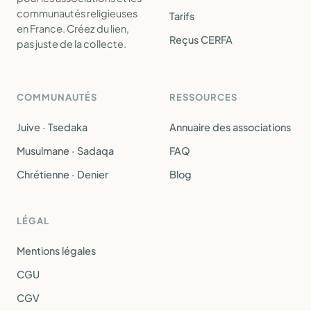
communautés religieuses
Tarifs
en France. Créez du lien,
Reçus CERFA
pas juste de la collecte.
COMMUNAUTÉS
RESSOURCES
Juive · Tsedaka
Annuaire des associations
Musulmane · Sadaqa
FAQ
Chrétienne · Denier
Blog
LÉGAL
Mentions légales
CGU
CGV