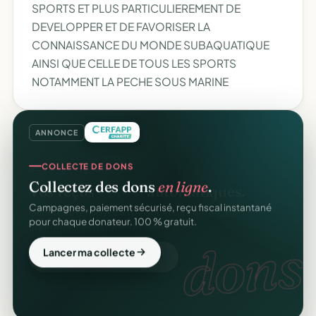
SPORTS ET PLUS PARTICULIEREMENT DE
DEVELOPPER ET DE FAVORISER LA
CONNAISSANCE DU MONDE SUBAQUATIQUE
AINSI QUE CELLE DE TOUS LES SPORTS
NOTAMMENT LA PECHE SOUS MARINE
ANNONCE
COLLECTE DE DONS
Collectez des dons
en ligne
.
Campagnes, paiement sécurisé, reçu fiscal instantané
pour chaque donateur. 100 % gratuit.
dons.
Lancer ma collecte