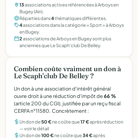
13
associations actives référencées à Arboys en
Bugey (Ain).
Réparties dans
4
thématiques différentes.
4
associations dans la catégorie « Sport » à Arboys
en Bugey.
2
associations de Arboys en Bugey sont plus
anciennes que Le Scaph'club De Belley.
Combien coûte vraiment un don à
Le Scaph'club De Belley ?
Un don à une association d'intérêt général
ouvre droit à une réduction d'impôt de
66 %
(article 200 du CGI), justifiée par un reçu fiscal
CERFA n°11580. Concrètement :
Un don de
50 €
ne coûte que
17 €
après réduction
—
voir le détail
Un don de
100 €
ne coûte que
34 €
après