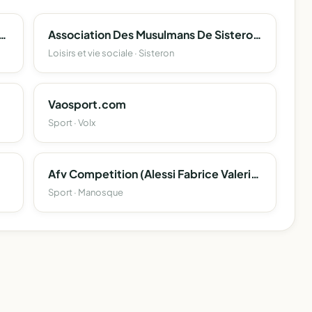
n Monalisa-Paniers Producteurs
Association Des Musulmans De Sisteron Et De Ses Environs
Loisirs et vie sociale · Sisteron
Vaosport.com
Sport · Volx
Afv Competition (Alessi Fabrice Valerio Competition)
Sport · Manosque