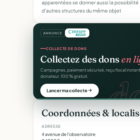
apparentées se donner aussi la possibilité 
d'autres structures du même objet
ANNONCE
SITE WEB
COLLECTE DE DONS
Votre site web d'associ
Collectez des dons
en l
Une page publique élégante et un site de collecte, 
d
Campagnes, paiement sécurisé, reçu fiscal insta
Sans webmaster.
donateur. 100 % gratuit.
Créer mon site gratuit
Lancer ma collecte
Coordonnées & localis
ADRESSE
4 avenue de l'observatoire