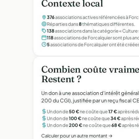
Contexte local
376
associations actives référencées à For
Réparties dans
8
thématiques différentes.
138
associations dans la catégorie « Culture 
118
associations de Forcalquier sont plus anc
5
associations de Forcalquier ont été créée
Combien coûte vraiment
Restent ?
Un don à une association d'intérêt généra
200 du CGI), justifiée par un reçu fiscal
Un don de
50 €
ne coûte que
17 €
après réd
Un don de
100 €
ne coûte que
34 €
après r
Un don de
200 €
ne coûte que
68 €
après r
Calculer pour un autre montant →