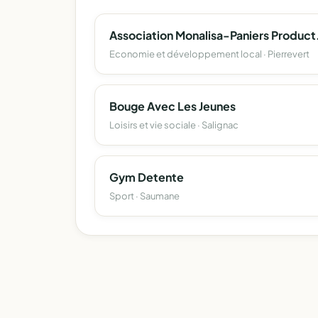
Associatio
Economie et développement local · Pierrevert
Bouge Avec Les Jeunes
Loisirs et vie sociale · Salignac
Gym Detente
Sport · Saumane