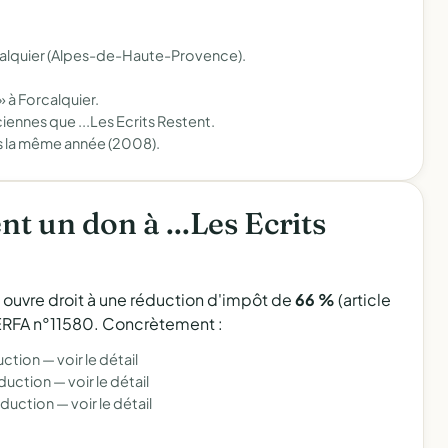
calquier (Alpes-de-Haute-Provence).
» à Forcalquier.
iennes que ...Les Ecrits Restent.
s la même année (2008).
 un don à ...Les Ecrits
l ouvre droit à une réduction d'impôt de
66 %
(article
 CERFA n°11580. Concrètement :
uction —
voir le détail
éduction —
voir le détail
éduction —
voir le détail