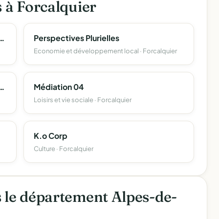
s à Forcalquier
rganisation Equirando Sud 2027
Perspectives Plurielles
Economie et développement local · Forcalquier
aute-Provence De Judo, Jiujitsu, Kendo Et Disciplines Associees
Médiation 04
Loisirs et vie sociale · Forcalquier
K.o Corp
Culture · Forcalquier
s le département Alpes-de-