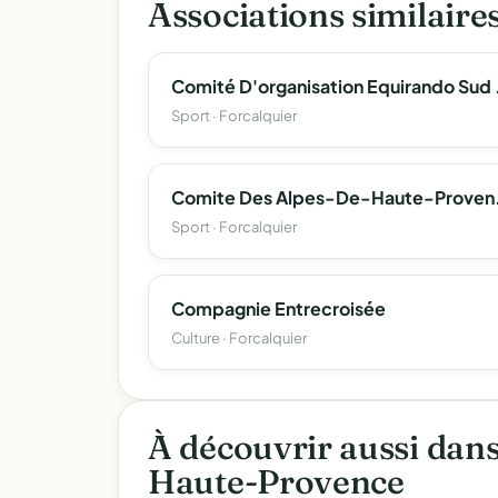
Associations similaire
Comité D'o
Sport · Forcalquier
Comite Des Alpes-De-H
Sport · Forcalquier
Compagnie Entrecroisée
Culture · Forcalquier
À découvrir aussi dan
Haute-Provence