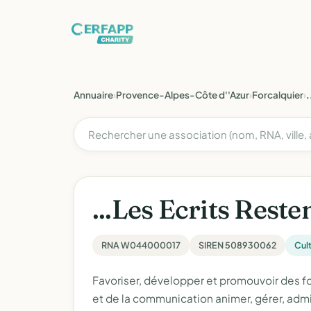
Annuaire
›
Provence-Alpes-Côte d''Azur
›
Forcalquier
›
.
...Les Ecrits Reste
RNA W044000017
SIREN 508930062
Cul
Favoriser, développer et promouvoir des for
et de la communication animer, gérer, admin