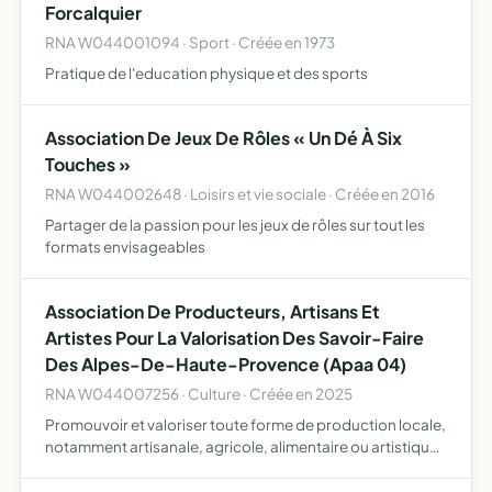
Forcalquier
RNA W044001094 · Sport · Créée en 1973
Pratique de l'education physique et des sports
Association De Jeux De Rôles « Un Dé À Six
Touches »
RNA W044002648 · Loisirs et vie sociale · Créée en 2016
Partager de la passion pour les jeux de rôles sur tout les
formats envisageables
Association De Producteurs, Artisans Et
Artistes Pour La Valorisation Des Savoir-Faire
Des Alpes-De-Haute-Provence (Apaa 04)
RNA W044007256 · Culture · Créée en 2025
Promouvoir et valoriser toute forme de production locale,
notamment artisanale, agricole, alimentaire ou artistique.
Favoriser le développement économique local et
valoriser les savoir-faire locaux par des actions collect…