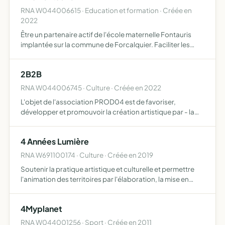
RNA W044006615 · Education et formation · Créée en
2022
Être un partenaire actif de l'école maternelle Fontauris
implantée sur la commune de Forcalquier. Faciliter les
rapports entre les parents, le corps enseignant et les
autorités dont relève l'école. Étudier en commun des s…
2B2B
RNA W044006745 · Culture · Créée en 2022
L'objet de l'association PROD04 est de favoriser,
développer et promouvoir la création artistique par - la
production de spectacles et d'évènements culturels. - la
diffusion et la promotion de spectacles vivants et/ou de …
4 Années Lumière
RNA W691100174 · Culture · Créée en 2019
Soutenir la pratique artistique et culturelle et permettre
l'animation des territoires par l'élaboration, la mise en
oeuvre ou la promotion de projets artistiques à cette fin,
l'association pourra notamment organiser des …
4Myplanet
RNA W044001256 · Sport · Créée en 2011