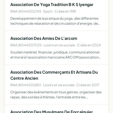
Association De Yoga Tradition B K S Iyengar
RNA W044002745 · Sport · Créée en 1981
Developpement de la pratique du yoga, des differentes
techniques de relaxation et de circulation d'energie, de
developpement per- sonnel sur un plan physique, mental
et spirituel.
Association Des Amies De L'arcom
RNA W044007025 · Loisirs et vie sociale · Créée en 2024
Soutien matériel, financier, juridique, communicationnel
et moral à l'association marocaine ARCOM (association
des réfugié.es et communautés migrant.es au Maroc),
tant dans leur travail d'accueil dans les foyers que pour …
Association Des Commerçants Et Artisans Du
Centre Ancien
RNA W044002801 · Loisirs et vie sociale · Créée en 2017
Organiser des évènements en tous genres, organiser des
repas, des soirées à thèmes, l'entraide entre les
commerçants membres de l'association, à la
communication des évènements du centre historique, la
Association Des Musulmans De Forcalquier
redynamisation du c…