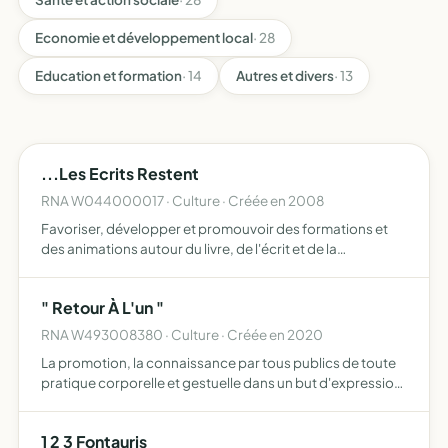
Economie et développement local
· 28
Education et formation
· 14
Autres et divers
· 13
...Les Ecrits Restent
RNA W044000017 · Culture · Créée en 2008
Favoriser, développer et promouvoir des formations et
des animations autour du livre, de l'écrit et de la
communication animer, gérer, administrer et représenter
d'autres structures similaires ou apparentées se donner
" Retour À L'un "
aus…
RNA W493008380 · Culture · Créée en 2020
La promotion, la connaissance par tous publics de toute
pratique corporelle et gestuelle dans un but d'expression
artistique et de bien être le développement de cette
expression, seul ou en groupe, par le moyen d'ateliers…
1 2 3 Fontauris