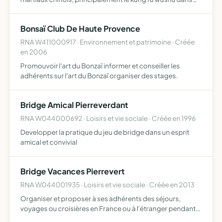
toutes ses formes. Pratique sportive et acquisition des
valeurs véhiculées par ces arts chinois, reconnaissance et
Bonsaï Club De Haute Provence
in…
RNA W411000917 · Environnement et patrimoine · Créée
en 2006
Promouvoir l'art du Bonzaï informer et conseiller les
adhérents sur l'art du Bonzaï organiser des stages.
Bridge Amical Pierreverdant
RNA W044000692 · Loisirs et vie sociale · Créée en 1996
Developper la pratique du jeu de bridge dans un esprit
amical et convivial
Bridge Vacances Pierrevert
RNA W044001935 · Loisirs et vie sociale · Créée en 2013
Organiser et proposer à ses adhérents des séjours,
voyages ou croisières en France ou à l'étranger pendant
lesquels les tournois de bridge se déroulent, proposer