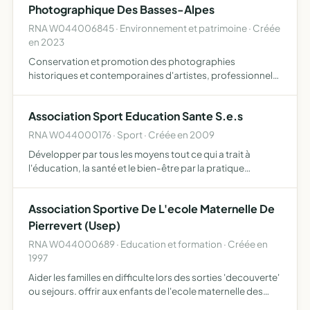
Photographique Des Basses-Alpes
RNA W044006845 · Environnement et patrimoine · Créée
en 2023
Conservation et promotion des photographies
historiques et contemporaines d'artistes, professionnels
ou amateurs de la région des basses-alpes. Elle a aussi
pour objet la promotion des archives et de la mémoire du
Association Sport Education Sante S.e.s
photogr…
RNA W044000176 · Sport · Créée en 2009
Développer par tous les moyens tout ce qui a trait à
l'éducation, la santé et le bien-être par la pratique
d'activités sportives et loisirs association à caractère
sportif, récréatif et éducatif
Association Sportive De L'ecole Maternelle De
Pierrevert (Usep)
RNA W044000689 · Education et formation · Créée en
1997
Aider les familles en difficulte lors des sorties 'decouverte'
ou sejours. offrir aux enfants de l'ecole maternelle des
spectacles de qualite sans avoir a solliciter sans arret les