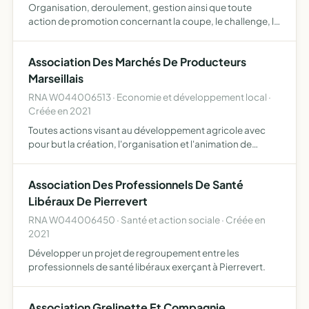
Organisation, deroulement, gestion ainsi que toute
action de promotion concernant la coupe, le challenge, le
tournoi, le trophe de l'amitie dans la region de provence
alpes cote-d'azur
Association Des Marchés De Producteurs
Marseillais
RNA W044006513 · Economie et développement local ·
Créée en 2021
Toutes actions visant au développement agricole avec
pour but la création, l'organisation et l'animation de
marché de producteurs et artisans ainsi que le
développement d'un site internet permettant la vente en
Association Des Professionnels De Santé
ligne des …
Libéraux De Pierrevert
RNA W044006450 · Santé et action sociale · Créée en
2021
Développer un projet de regroupement entre les
professionnels de santé libéraux exerçant à Pierrevert.
Association Grelinette Et Compagnie