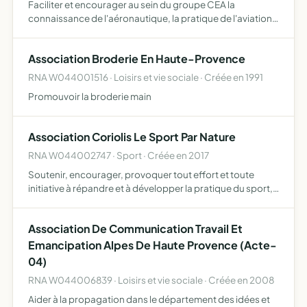
Faciliter et encourager au sein du groupe CEA la
connaissance de l'aéronautique, la pratique de l'aviation
et les disciplines associées vol moteur, vol à voile, ULM,
parachutisme etc
Association Broderie En Haute-Provence
RNA W044001516 · Loisirs et vie sociale · Créée en 1991
Promouvoir la broderie main
Association Coriolis Le Sport Par Nature
RNA W044002747 · Sport · Créée en 2017
Soutenir, encourager, provoquer tout effort et toute
initiative à répandre et à développer la pratique du sport,
de remise en forme et sous contrôle médical
Association De Communication Travail Et
Emancipation Alpes De Haute Provence (Acte-
04)
RNA W044006839 · Loisirs et vie sociale · Créée en 2008
Aider à la propagation dans le département des idées et