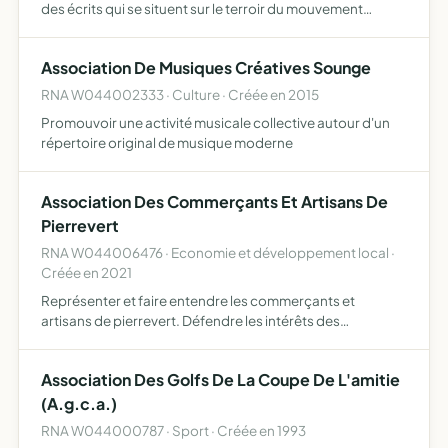
des écrits qui se situent sur le terroir du mouvement
ouvrier et de la solidarité internationale.
Association De Musiques Créatives Sounge
RNA W044002333 · Culture · Créée en 2015
Promouvoir une activité musicale collective autour d'un
répertoire original de musique moderne
Association Des Commerçants Et Artisans De
Pierrevert
RNA W044006476 · Economie et développement local ·
Créée en 2021
Représenter et faire entendre les commerçants et
artisans de pierrevert. Défendre les intérêts des
adhérents. Proposer et faire appliquer les actons,
favorisant le commerce de centre-ville. Proposer et
Association Des Golfs De La Coupe De L'amitie
mettre en place des…
(A.g.c.a.)
RNA W044000787 · Sport · Créée en 1993