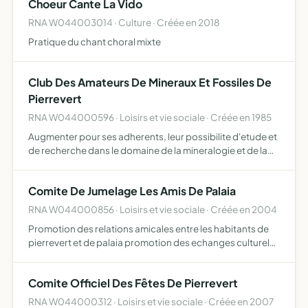
Choeur Cante La Vido
RNA W044003014 · Culture · Créée en 2018
Pratique du chant choral mixte
Club Des Amateurs De Mineraux Et Fossiles De
Pierrevert
RNA W044000596 · Loisirs et vie sociale · Créée en 1985
Augmenter pour ses adherents, leur possibilite d'etude et
de recherche dans le domaine de la mineralogie et de la
paleontologie et parfaire ainsi leur culture personnelle.
Comite De Jumelage Les Amis De Palaia
RNA W044000856 · Loisirs et vie sociale · Créée en 2004
Promotion des relations amicales entre les habitants de
pierrevert et de palaia promotion des echanges culturels
et linguistiques sensibilisation des habitants de pierrevert
â la construction europeenne
Comite Officiel Des Fêtes De Pierrevert
RNA W044000312 · Loisirs et vie sociale · Créée en 2007