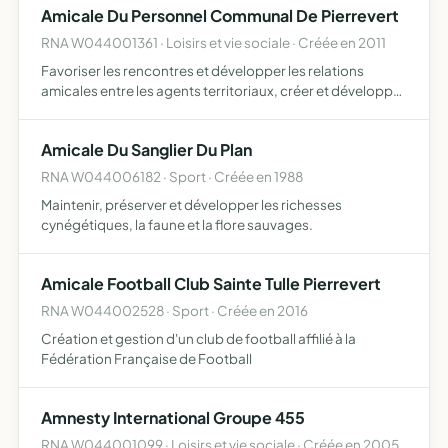
Amicale Du Personnel Communal De Pierrevert
POURRAIENT SURVENIR
RNA W044001361 · Loisirs et vie sociale · Créée en 2011
Favoriser les rencontres et développer les relations
amicales entre les agents territoriaux, créer et développer
des activités de loisirs, culturelles, sportives en faveur de
ses adhérents, développer également une action…
Amicale Du Sanglier Du Plan
RNA W044006182 · Sport · Créée en 1988
Maintenir, préserver et développer les richesses
cynégétiques, la faune et la flore sauvages.
Amicale Football Club Sainte Tulle Pierrevert
RNA W044002528 · Sport · Créée en 2016
Création et gestion d'un club de football affilié à la
Fédération Française de Football
Amnesty International Groupe 455
RNA W044001099 · Loisirs et vie sociale · Créée en 2005