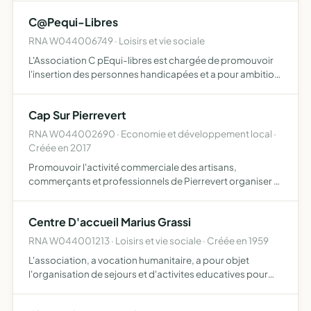
des déplacements culturels, obtenir des tarifs groupes
C@Pequi-Libres
aupr…
RNA W044006749 · Loisirs et vie sociale
L'Association C pEqui-libres est chargée de promouvoir
l'insertion des personnes handicapées et a pour ambition
d'accompagner leur famille pour qu'elles acquièrent une
pleine citoyenneté L'association se positionne comme …
Cap Sur Pierrevert
RNA W044002690 · Economie et développement local ·
Créée en 2017
Promouvoir l'activité commerciale des artisans,
commerçants et professionnels de Pierrevert organiser et
animer des manifestations et actions commerciales au
sein du village
Centre D'accueil Marius Grassi
RNA W044001213 · Loisirs et vie sociale · Créée en 1959
L'association, a vocation humanitaire, a pour objet
l'organisation de sejours et d'activites educatives pour
ses membres, associations, fondations, etablissements
ou collectivites, par la mise à disposition de son patrimo…