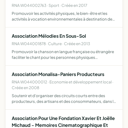
RNA W044002763 · Sport · Créée en 2017
Promouvoir les activités physiques, le bien-être et les
activités à vocation environnementales à destination de
tous les publics
Association Mélodies En Sous-Sol
RNA W044001878 · Culture · Créée en 2013
Promouvoir la chanson en langue française ou étrangère
faciliter le chant pour les personnes physiques
adhérentes de l'association ou choisies par elle créer une
scène ouverte à Pierrevert et en tout autre lieu du
Association Monalisa-Paniers Producteurs
départe…
RNA W044000012 · Economie et développement local ·
Créée en 2008
Soutenir et d'organiser des circuits courts entre des
producteurs, des artisans et des consommateurs, dans le
respect des hommes, de la terre et de l'environnement.
Développer toute forme d'activité en accord avec cette
Association Pour Une Fondation Xavier Et Joëlle
d…
Michaud - Memoires Cinematographique Et