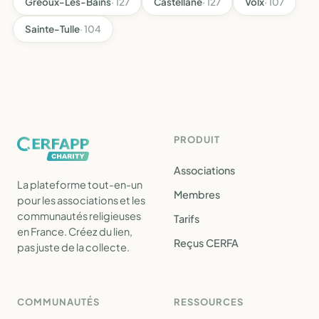
Gréoux-Les-Bains
· 127
Castellane
· 127
Volx
· 107
Sainte-Tulle
· 104
PRODUIT
Associations
La plateforme tout-en-un
Membres
pour les associations et les
communautés religieuses
Tarifs
en France. Créez du lien,
Reçus CERFA
pas juste de la collecte.
COMMUNAUTÉS
RESSOURCES