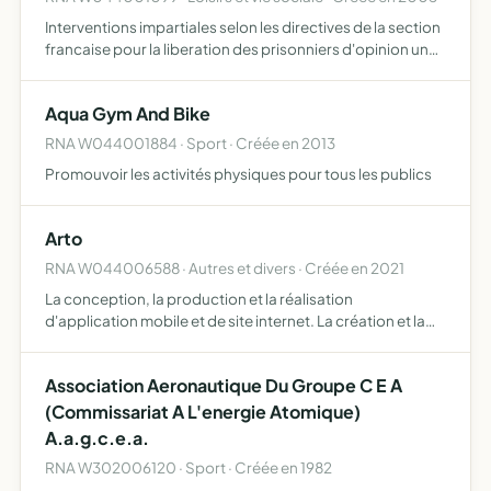
Interventions impartiales selon les directives de la section
francaise pour la liberation des prisonniers d'opinion un
proces equitable pour le prisonnier politique abolition de
la peine de mort et la torture dans le mond…
Aqua Gym And Bike
RNA W044001884 · Sport · Créée en 2013
Promouvoir les activités physiques pour tous les publics
Arto
RNA W044006588 · Autres et divers · Créée en 2021
La conception, la production et la réalisation
d'application mobile et de site internet. La création et la
réalisation de festivals, d'événements culturels ainsi que
toutes activités pouvant se rattacher directement ou in…
Association Aeronautique Du Groupe C E A
(Commissariat A L'energie Atomique)
A.a.g.c.e.a.
RNA W302006120 · Sport · Créée en 1982