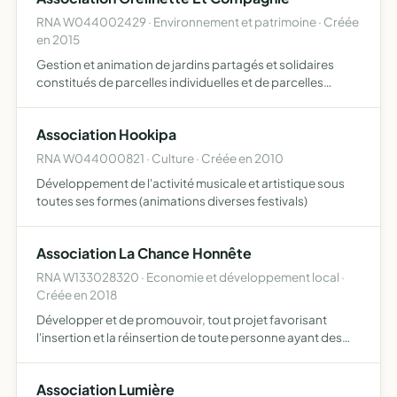
RNA W044002429 · Environnement et patrimoine · Créée
en 2015
Gestion et animation de jardins partagés et solidaires
constitués de parcelles individuelles et de parcelles
collectives, cultivées en agriculture biologique
Association Hookipa
RNA W044000821 · Culture · Créée en 2010
Développement de l'activité musicale et artistique sous
toutes ses formes (animations diverses festivals)
Association La Chance Honnête
RNA W133028320 · Economie et développement local ·
Créée en 2018
Développer et de promouvoir, tout projet favorisant
l'insertion et la réinsertion de toute personne ayant des
difficultés d intégration et de réhabilitation sociale et
professionnelle, par le biais de la création d'activi…
Association Lumière