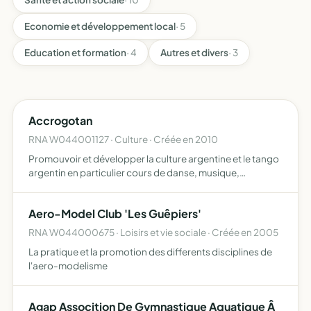
Economie et développement local
· 5
Education et formation
· 4
Autres et divers
· 3
Accrogotan
RNA W044001127 · Culture · Créée en 2010
Promouvoir et développer la culture argentine et le tango
argentin en particulier cours de danse, musique,
concerts, stages et pratiques, bals, démonstrations,
voyages, festivals, organisations de rencontres et
Aero-Model Club 'Les Guêpiers'
d'évènemen…
RNA W044000675 · Loisirs et vie sociale · Créée en 2005
La pratique et la promotion des differents disciplines de
l'aero-modelisme
Agap Assocition De Gymnastique Aquatique Â