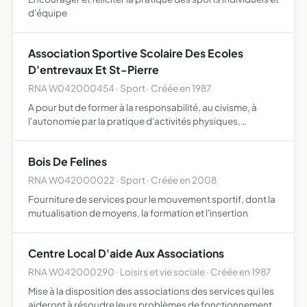
d'équipe
Association Sportive Scolaire Des Ecoles
D'entrevaux Et St-Pierre
RNA W042000454 · Sport · Créée en 1987
A pour but de former à la responsabilité, au civisme, à
l'autonomie par la pratique d'activités physiques,
sportives et de pleine nature, d'activités socio-culturelles,
dans le cadre d'un fonctionnement démocratique. Elle…
Bois De Felines
RNA W042000022 · Sport · Créée en 2008
Fourniture de services pour le mouvement sportif, dont la
mutualisation de moyens, la formation et l'insertion
Centre Local D'aide Aux Associations
RNA W042000290 · Loisirs et vie sociale · Créée en 1987
Mise à la disposition des associations des services qui les
aideront à résoudre leurs problèmes de fonctionnement