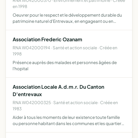
RNA W042000370 · Environnement et patrimoine · Créée
en 1998
Oeuvrer pour le respect et le développement durable du
patrimoine naturel d'Entrevaux, en engageant ou en
soutenant des actions permettant de maintenir et
d'améliorer la qualité de ce patrimoine, dans le but de
Association Frederic Ozanam
créer un l…
RNA W042000194 · Santé et action sociale · Créée en
1998
Présence auprès des malades et personnes âgées de
l'hopital
Association Locale A.d.m.r. Du Canton
D'entrevaux
RNA W042000325 · Santé et action sociale · Créée en
1983
Aider à tous les moments de leur existence toute famille
ou personne habitant dans les communes et les quartiers
où elle exerce son action assure la responsabilité
matérielle et morale de la marche d'une ou plusieurs bran…