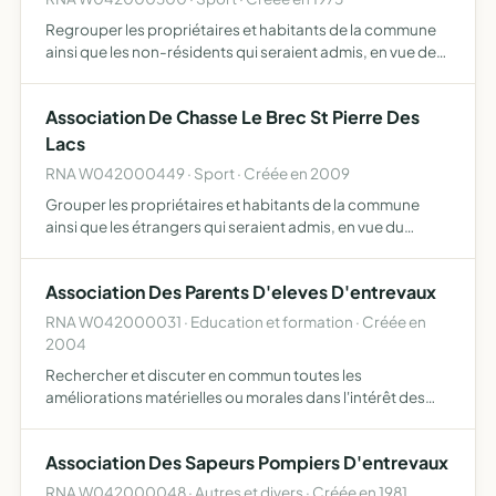
Regrouper les propriétaires et habitants de la commune
ainsi que les non-résidents qui seraient admis, en vue de
permetre la pratique d'une chasse responsable,
compatible avec l'exploitation agricole, sylvicole ou
Association De Chasse Le Brec St Pierre Des
pastora…
Lacs
RNA W042000449 · Sport · Créée en 2009
Grouper les propriétaires et habitants de la commune
ainsi que les étrangers qui seraient admis, en vue du
développement du gibier, par la protection, le
repeuplement, l'élevage, la destruction des animaux
Association Des Parents D'eleves D'entrevaux
nuisibles, la r…
RNA W042000031 · Education et formation · Créée en
2004
Rechercher et discuter en commun toutes les
améliorations matérielles ou morales dans l'intérêt des
élèves, les aider et les soutenir dans leurs études et enfin,
contribuer à la prospérité de l'école d'Entrevaux
Association Des Sapeurs Pompiers D'entrevaux
RNA W042000048 · Autres et divers · Créée en 1981