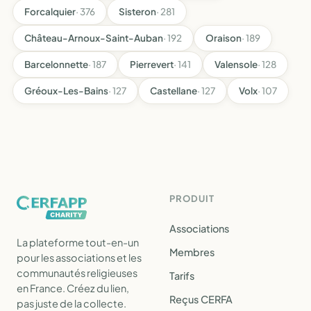
Forcalquier
· 376
Sisteron
· 281
Château-Arnoux-Saint-Auban
· 192
Oraison
· 189
Barcelonnette
· 187
Pierrevert
· 141
Valensole
· 128
Gréoux-Les-Bains
· 127
Castellane
· 127
Volx
· 107
PRODUIT
Associations
La plateforme tout-en-un
Membres
pour les associations et les
communautés religieuses
Tarifs
en France. Créez du lien,
Reçus CERFA
pas juste de la collecte.