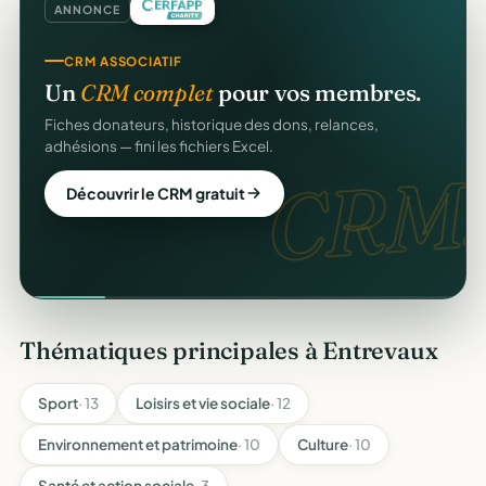
ANNONCE
CRM ASSOCIATIF
Un
CRM complet
pour vos membres.
Fiches donateurs, historique des dons, relances,
adhésions — fini les fichiers Excel.
CRM.
Découvrir le CRM gratuit
Thématiques principales à Entrevaux
Sport
· 13
Loisirs et vie sociale
· 12
Environnement et patrimoine
· 10
Culture
· 10
Santé et action sociale
· 3