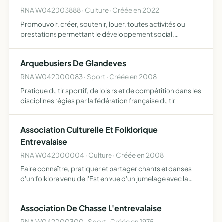
RNA W042003888 · Culture · Créée en 2022
Promouvoir, créer, soutenir, louer, toutes activités ou
prestations permettant le développement social,
éducatif, artistique et culturel des acteurs de la musique
actuelle Produire organiser, vendre toutes activités ou pr…
Arquebusiers De Glandeves
RNA W042000083 · Sport · Créée en 2008
Pratique du tir sportif, de loisirs et de compétition dans les
disciplines régies par la fédération française du tir
Association Culturelle Et Folklorique
Entrevalaise
RNA W042000004 · Culture · Créée en 2008
Faire connaître, pratiquer et partager chants et danses
d'un folklore venu de l'Est en vue d'un jumelage avec la
Pologne nom du groupe Lubelskiej faire connaître et
partager un folklore joyeux avec le groupe country Texas…
Association De Chasse L'entrevalaise
RNA W042000300 · Sport · Créée en 1975