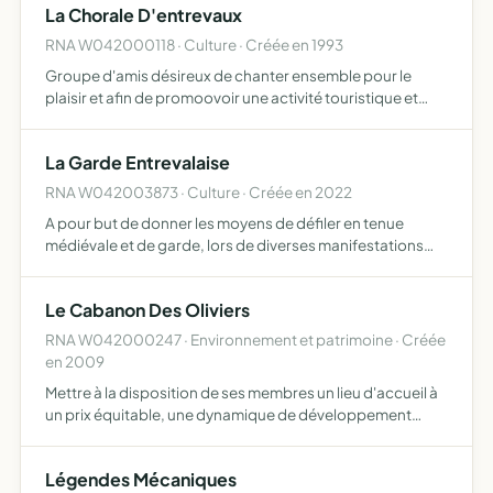
La Chorale D'entrevaux
RNA W042000118 · Culture · Créée en 1993
Groupe d'amis désireux de chanter ensemble pour le
plaisir et afin de promoovoir une activité touristique et
culturelle au sein de la commune d'Entrevaux
La Garde Entrevalaise
RNA W042003873 · Culture · Créée en 2022
A pour but de donner les moyens de défiler en tenue
médiévale et de garde, lors de diverses manifestations
dans et hors des murs de la commune en collaboration
avec les municipalités demandeuses, moyennant une
Le Cabanon Des Oliviers
contributio…
RNA W042000247 · Environnement et patrimoine · Créée
en 2009
Mettre à la disposition de ses membres un lieu d'accueil à
un prix équitable, une dynamique de développement
suivant des modes de production et de consommation
responsables préservation des ressources et de la
Légendes Mécaniques
biodiversit…