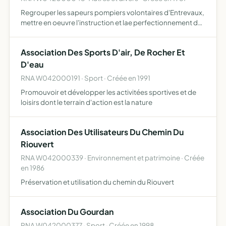
Regrouper les sapeurs pompiers volontaires d'Entrevaux,
mettre en oeuvre l'instruction et lae perfectionnement des
pompiers secouristes du corps, d'organiser les stages,
manifestations, fêtes et concours autorisés par la …
Association Des Sports D'air, De Rocher Et
D'eau
RNA W042000191 · Sport · Créée en 1991
Promouvoir et développer les activitées sportives et de
loisirs dont le terrain d'action est la nature
Association Des Utilisateurs Du Chemin Du
Riouvert
RNA W042000339 · Environnement et patrimoine · Créée
en 1986
Préservation et utilisation du chemin du Riouvert
Association Du Gourdan
RNA W042000377 · Sport · Créée en 1998