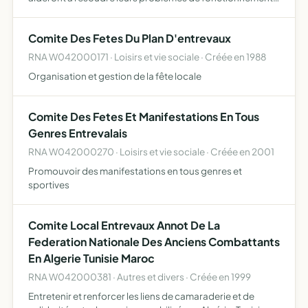
quotidiens en leur offrant conseils et assistance
technique
Comite Des Fetes Du Plan D'entrevaux
RNA W042000171 · Loisirs et vie sociale · Créée en 1988
Organisation et gestion de la fête locale
Comite Des Fetes Et Manifestations En Tous
Genres Entrevalais
RNA W042000270 · Loisirs et vie sociale · Créée en 2001
Promouvoir des manifestations en tous genres et
sportives
Comite Local Entrevaux Annot De La
Federation Nationale Des Anciens Combattants
En Algerie Tunisie Maroc
RNA W042000381 · Autres et divers · Créée en 1999
Entretenir et renforcer les liens de camaraderie et de