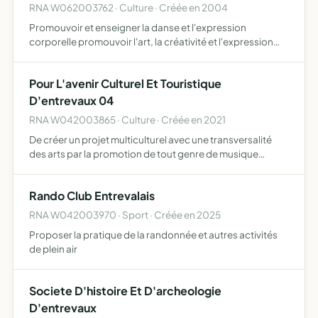
RNA W062003762 · Culture · Créée en 2004
Promouvoir et enseigner la danse et l'expression
corporelle promouvoir l'art, la créativité et l'expression
libre développer l'éducation physique sous toutes ses
formes valoriser la pratique de la psychothérapie, la
Pour L'avenir Culturel Et Touristique
sophr…
D'entrevaux 04
RNA W042003865 · Culture · Créée en 2021
De créer un projet multiculturel avec une transversalité
des arts par la promotion de tout genre de musique
(classique ou populaire), de théâtre, de peinture et autres
activités artistiques de mettre en valeur Entrevaux p…
Rando Club Entrevalais
RNA W042003970 · Sport · Créée en 2025
Proposer la pratique de la randonnée et autres activités
de plein air
Societe D'histoire Et D'archeologie
D'entrevaux