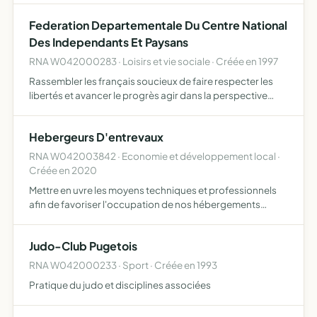
domaines suivants histoire et géographie, faune et flore,
Federation Departementale Du Centre National
économie …
Des Independants Et Paysans
RNA W042000283 · Loisirs et vie sociale · Créée en 1997
Rassembler les français soucieux de faire respecter les
libertés et avancer le progrès agir dans la perspective
d'un objet conservateur pour les valeurs national dans ses
priorités, libéral en économie et européen dans se…
Hebergeurs D'entrevaux
RNA W042003842 · Economie et développement local ·
Créée en 2020
Mettre en uvre les moyens techniques et professionnels
afin de favoriser l'occupation de nos hébergements
locatifs sur la commune d'Entrevaux et le proche environ
faciliter et accompagner la création de nouveaux
Judo-Club Pugetois
hébergeme…
RNA W042000233 · Sport · Créée en 1993
Pratique du judo et disciplines associées