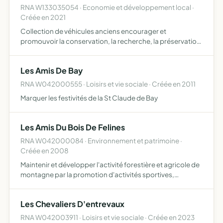
RNA W133035054 · Economie et développement local ·
Créée en 2021
Collection de véhicules anciens encourager et
promouvoir la conservation, la recherche, la préservation,
et l'enrichissement du patrimoine des véhicules anciens
de toutes marques et époques l'association se charge de
Les Amis De Bay
l'ac…
RNA W042000555 · Loisirs et vie sociale · Créée en 2011
Marquer les festivités de la St Claude de Bay
Les Amis Du Bois De Felines
RNA W042000084 · Environnement et patrimoine ·
Créée en 2008
Maintenir et développer l'activité forestière et agricole de
montagne par la promotion d'activités sportives,
touristiques et de loisirs, en contribuant à l'entretien et à la
vie de la forêt, sa mise en valeur, en oeuvran…
Les Chevaliers D'entrevaux
RNA W042003911 · Loisirs et vie sociale · Créée en 2023