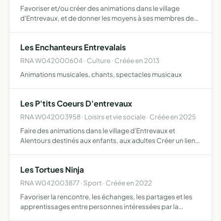
Favoriser et/ou créer des animations dans le village
d'Entrevaux, et de donner les moyens à ses membres de
défiler en tenue d'époque, lors de diverses manifestations
dans et hors des murs de la commune, en collaboration
Les Enchanteurs Entrevalais
a…
RNA W042000604 · Culture · Créée en 2013
Animations musicales, chants, spectacles musicaux
Les P'tits Coeurs D'entrevaux
RNA W042003958 · Loisirs et vie sociale · Créée en 2025
Faire des animations dans le village d'Entrevaux et
Alentours destinés aux enfants, aux adultes Créer un lien
social au sein du village autour de diverses activités
(cultures, jeux, spectacle, création d'objet, activités …
Les Tortues Ninja
RNA W042003877 · Sport · Créée en 2022
Favoriser la rencontre, les échanges, les partages et les
apprentissages entre personnes intéressées par la
pratique de l'Art Martial Sensoriel (AMS)