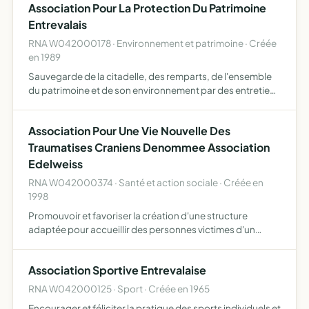
Association Pour La Protection Du Patrimoine
Entrevalais
RNA W042000178 · Environnement et patrimoine · Créée
en 1989
Sauvegarde de la citadelle, des remparts, de l'ensemble
du patrimoine et de son environnement par des entretiens
périodiques et par tous autres moyens ou voies de droit
Association Pour Une Vie Nouvelle Des
Traumatises Craniens Denommee Association
Edelweiss
RNA W042000374 · Santé et action sociale · Créée en
1998
Promouvoir et favoriser la création d'une structure
adaptée pour accueillir des personnes victimes d'un
traumatisme crânien pour leur permettre une réinsertion
sociale et ptofessionnelle quand elle est possible leur
Association Sportive Entrevalaise
appor…
RNA W042000125 · Sport · Créée en 1965
Encourager et féliciter la pratique des sports individuels et