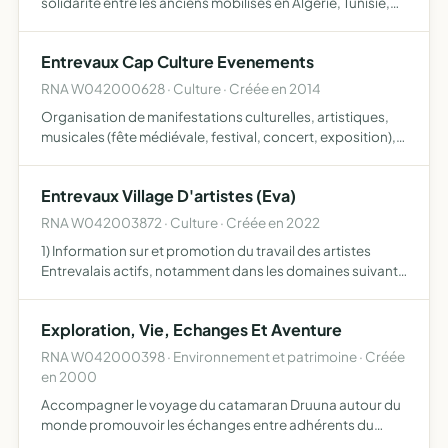
solidarité entre les anciens mobilisés en Algérie, Tunisie,
Maroc permettre par une axction concertée d'assurer la
sauvegarde de leurs droits matériels et moreaux et …
Entrevaux Cap Culture Evenements
RNA W042000628 · Culture · Créée en 2014
Organisation de manifestations culturelles, artistiques,
musicales (fête médiévale, festival, concert, exposition),
participe à l'organisation des rencontres et des
évènements tels que marchés artisanaux, spectacle de
Entrevaux Village D'artistes (Eva)
rue…
RNA W042003872 · Culture · Créée en 2022
1) Information sur et promotion du travail des artistes
Entrevalais actifs, notamment dans les domaines suivants
peinture, photographie, sculpture, poterie, musique 2)
organisation d'événements culturels ainsi que la prod…
Exploration, Vie, Echanges Et Aventure
RNA W042000398 · Environnement et patrimoine · Créée
en 2000
Accompagner le voyage du catamaran Druuna autour du
monde promouvoir les échanges entre adhérents du
monde favoriser la découverte non virtuelle dans les