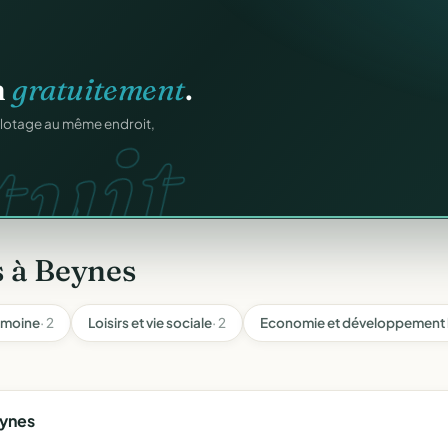
atiques.
n
gratuitement
.
FA.
tuit.
onformes au modèle
ilotage au même endroit,
s à Beynes
imoine
· 2
Loisirs et vie sociale
· 2
Economie et développement 
eynes