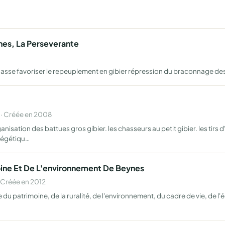
es, La Perseverante
a chasse favoriser le repeuplement en gibier répression du braconnage de
· Créée en 2008
anisation des battues gros gibier. les chasseurs au petit gibier. les tirs
négétiqu…
oine Et De L'environnement De Beynes
 Créée en 2012
patrimoine, de la ruralité, de l'environnement, du cadre de vie, de l'é