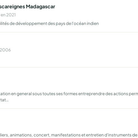
ascareignes Madagascar
 en 2021
bilités de développement des pays de l'océan indien
n 2006
tation en general sous toutes ses formes entreprendre des actions per
stat…
eliers, animations, concert, manifestations et entretien d'instruments 