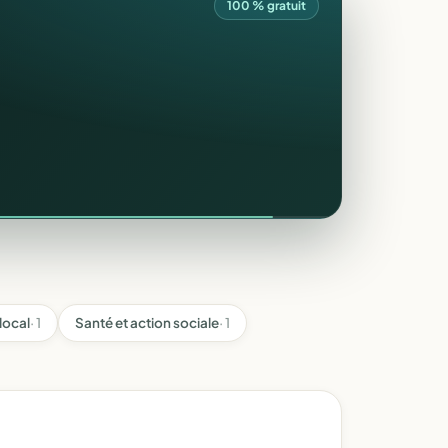
100 % gratuit
local
· 1
Santé et action sociale
· 1