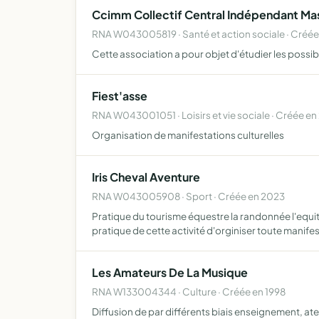
Ccimm Collectif Central Indépendant M
RNA W043005819 · Santé et action sociale · Créée
Cette association a pour objet d'étudier les possi
Fiest'asse
RNA W043001051 · Loisirs et vie sociale · Créée e
Organisation de manifestations culturelles
Iris Cheval Aventure
RNA W043005908 · Sport · Créée en 2023
Pratique du tourisme équestre la randonnée l'equi
pratique de cette activité d'orginiser toute manife
Les Amateurs De La Musique
RNA W133004344 · Culture · Créée en 1998
Diffusion de par différents biais enseignement, at