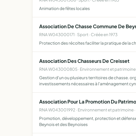
Animation de fêtes locales
Association De Chasse Commune De Beyn
RNA W043000171 · Sport · Créée en 1973
Protection des récoltes faciliter la pratique de l
Association Des Chasseurs De Creisset
RNA W043000805 · Environnement et patrimoine 
Gestion d'un ou plusieurs territoires de chasse. org
investissements nécessaires à l'aménagement cy
Association Pour La Promotion Du Patrim
RNA W043001992 · Environnement et patrimoine ·
Promotion, développement, protection et défense du 
Beynois et des Beynoises