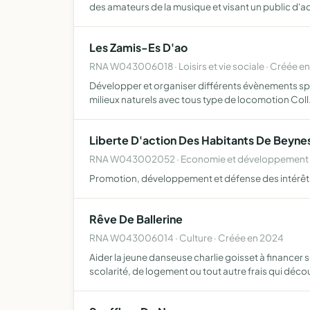
des amateurs de la musique et visant un public d'
Les Zamis-Es D'ao
RNA W043006018 · Loisirs et vie sociale · Créée e
Développer et organiser différents évènements spo
milieux naturels avec tous type de locomotion Col
Liberte D'action Des Habitants De Beyne
RNA W043002052 · Economie et développement lo
Promotion, développement et défense des intérêt
Rêve De Ballerine
RNA W043006014 · Culture · Créée en 2024
Aider la jeune danseuse charlie goisset à financer
scolarité, de logement ou tout autre frais qui déc