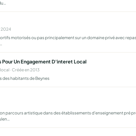
adu…
n 2024
rtifs motorisés ou pas principalement sur un domaine privé avec repas, 
l…
s Pour Un Engagement D'interet Local
cal · Créée en 2013
s des habitants de Beynes
 son parcours artistique dans des établissements d'enseignement pré pr
oulen…