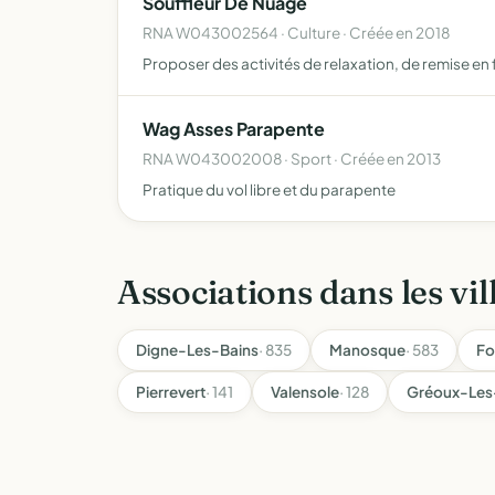
Souffleur De Nuage
RNA W043002564 · Culture · Créée en 2018
Proposer des activités de relaxation, de remise en 
Wag Asses Parapente
RNA W043002008 · Sport · Créée en 2013
Pratique du vol libre et du parapente
Associations dans les vil
Digne-Les-Bains
· 835
Manosque
· 583
Fo
Pierrevert
· 141
Valensole
· 128
Gréoux-Les