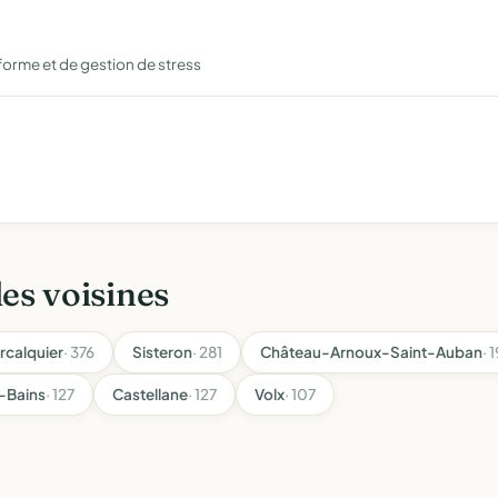
forme et de gestion de stress
les voisines
rcalquier
· 376
Sisteron
· 281
Château-Arnoux-Saint-Auban
· 
-Bains
· 127
Castellane
· 127
Volx
· 107