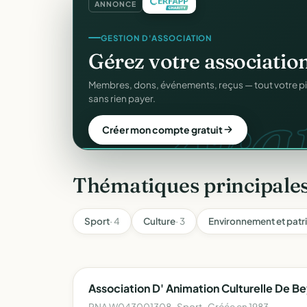
ANNONCE
REÇUS FISCAUX
GESTION D'ASSOCIATION
Vos reçus
CERFA
autom
Gérez votre associatio
CER
gra
Générés et envoyés à vos donateurs en un clic, c
Membres, dons, événements, reçus — tout votre p
officiel n°11580.
sans rien payer.
Automatiser mes reçus
Créer mon compte gratuit
Thématiques principale
Sport
· 4
Culture
· 3
Environnement et patr
Association D' Animation Culturelle De B
RNA W043001308 · Sport · Créée en 1983