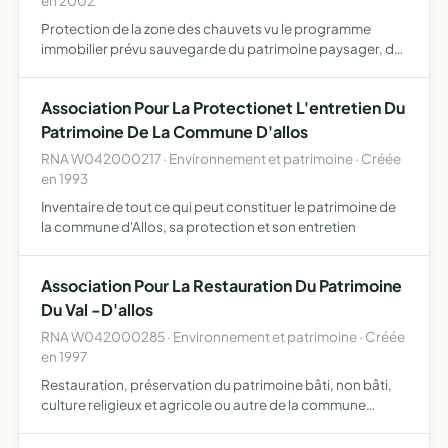
en 2002
Protection de la zone des chauvets vu le programme
immobilier prévu sauvegarde du patrimoine paysager, de
l'espace skiable, suivi du développement immobilier, de
l'aménagement de la station en général
Association Pour La Protectionet L'entretien Du
Patrimoine De La Commune D'allos
RNA W042000217 · Environnement et patrimoine · Créée
en 1993
Inventaire de tout ce qui peut constituer le patrimoine de
la commune d'Allos, sa protection et son entretien
Association Pour La Restauration Du Patrimoine
Du Val -D'allos
RNA W042000285 · Environnement et patrimoine · Créée
en 1997
Restauration, préservation du patrimoine bâti, non bâti,
culture religieux et agricole ou autre de la commune
d'Allos