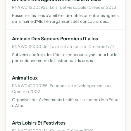
RNA W042003922 · Loisirs et vie sociale · Créée en 2023
Resserrer les liens d'amitié et de cohésion entre les agents
de la mairie d'Allos en organisant des concours, des
réunions, des banquets, des voyages collectifs, des
manifestations sportives, etc
Amicale Des Sapeurs Pompiers D'allos
RNA W042000135 · Loisirs et vie sociale · Créée en 1974
Subvenir aux frais des fêtes et concours ayant pour but le
perfectionnemernt de l'instruction du corps
Anima'foux
RNA W042000185 · Economie et développement local ·
Créée en 2002
Organiser des évènements festifs sur la station de la Foux
d'Allos
Arts Loisirs Et Festivites
RNA W042000412 · Culture · Créée en 2001