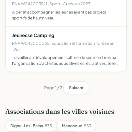
RNA W042003921 · Sport · Créée en 2023
Aider et accompagner les jeunes ayant des projets
sportifs de haut niveau
Jeunesse Camping
RNA W042000065 · Education et formation · Créée en
1961
Travailler au développement culturel de ses membres par
l'organisation d'activités éducatives et récraatives, telles
que cinéma, art dramatique, musique, chants,
bibliothèque, conférences, cercles d'études, voyages et
éch…
Page 1 / 2
Suivant
Associations dans les villes voisines
Digne-Les-Bains
· 835
Manosque
· 583