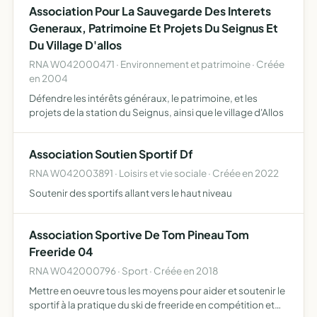
Association Pour La Sauvegarde Des Interets
Generaux, Patrimoine Et Projets Du Seignus Et
Du Village D'allos
RNA W042000471 · Environnement et patrimoine · Créée
en 2004
Défendre les intérêts généraux, le patrimoine, et les
projets de la station du Seignus, ainsi que le village d'Allos
Association Soutien Sportif Df
RNA W042003891 · Loisirs et vie sociale · Créée en 2022
Soutenir des sportifs allant vers le haut niveau
Association Sportive De Tom Pineau Tom
Freeride 04
RNA W042000796 · Sport · Créée en 2018
Mettre en oeuvre tous les moyens pour aider et soutenir le
sportif à la pratique du ski de freeride en compétition et