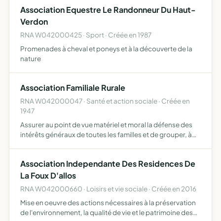
Association Equestre Le Randonneur Du Haut-
Verdon
RNA W042000425 · Sport · Créée en 1987
Promenades à cheval et poneys et à la découverte de la
nature
Association Familiale Rurale
RNA W042000047 · Santé et action sociale · Créée en
1947
Assurer au point de vue matériel et moral la défense des
intérêts généraux de toutes les familles et de grouper, à
cet effet, les familles de la vallée du Haut-Verdon
constituées par le mariage et la filiation légitime ou…
Association Independante Des Residences De
La Foux D'allos
RNA W042000660 · Loisirs et vie sociale · Créée en 2016
Mise en oeuvre des actions nécessaires à la préservation
de l'environnement, la qualité de vie et le patrimoine des