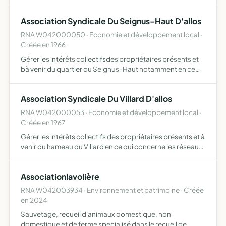
toute autre discipline sportive, promouvoir et développer
son image par tous les moyens et sur tout typ…
Association Syndicale Du Seignus-Haut D'allos
RNA W042000050 · Economie et développement local ·
Créée en 1966
Gérer les intérêts collectifsdes propriétaires présents et
bà venir du quartier du Seignus-Haut notamment en ce
qui concerne les réseaux adduction d'eau et
assainissement et, éventuellement, protection collective
Association Syndicale Du Villard D'allos
contre l…
RNA W042000053 · Economie et développement local ·
Créée en 1967
Gérer les intérêts collectifs des propriétaires présents et à
venir du hameau du Villard en ce qui concerne les réseaux
d'adduction d'eau et d'assainissement et écentuellement
la protection collectuive contre l'incendie
Associationlavolière
RNA W042003934 · Environnement et patrimoine · Créée
en 2024
Sauvetage, recueil d'animaux domestique, non
domestique et de ferme specialisé dans le recueil de