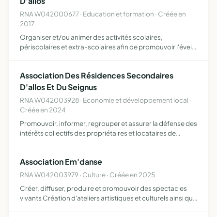
D'allos
RNA W042000677 · Education et formation · Créée en
2017
Organiser et/ou animer des activités scolaires,
périscolaires et extra-scolaires afin de promouvoir l'éveil
des enfants, favoriser le bien-être de chacun et du
groupe-classe, renforcer le lien école-familles-village
Association Des Résidences Secondaires
D'allos Et Du Seignus
RNA W042003928 · Economie et développement local ·
Créée en 2024
Promouvoir, informer, regrouper et assurer la défense des
intérêts collectifs des propriétaires et locataires de
résidences secondaires d'Allos et du Seignus... De
favoriser le développement du village d'Allos et de la st…
Association Em'danse
RNA W042003979 · Culture · Créée en 2025
Créer, diffuser, produire et promouvoir des spectacles
vivants Création d'ateliers artistiques et culturels ainsi que
la formation et la sensibilisation à la danse