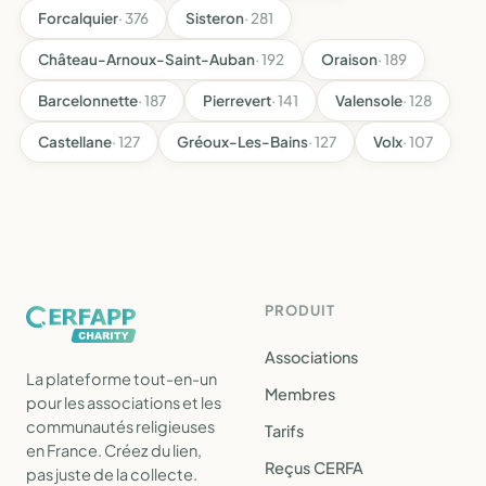
Forcalquier
· 376
Sisteron
· 281
Château-Arnoux-Saint-Auban
· 192
Oraison
· 189
Barcelonnette
· 187
Pierrevert
· 141
Valensole
· 128
Castellane
· 127
Gréoux-Les-Bains
· 127
Volx
· 107
PRODUIT
Associations
La plateforme tout-en-un
Membres
pour les associations et les
communautés religieuses
Tarifs
en France. Créez du lien,
Reçus CERFA
pas juste de la collecte.