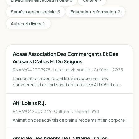
Santé et action sociale
· 3
Education et formation
· 3
Autres et divers
· 2
Acaas Association Des Commerçants Et Des
Artisans D'allos Et Du Seignus
RNA W042003978 · Loisirs et vie sociale · Créée en 2025
L'association a pour objet le développement des
commerces et de l'artisanat dans la ville d'ALLOS et du
SEIGNUS, une entraide efficace et active entre les
membres de l'association et des actions commerciales,
Alti Loisirs R.j.
culturelles …
RNA W042000349 · Culture · Créée en 1994
Animation des activités de plein airet de maintien corporel
Amicale Des Agents De La Mairie D'allos