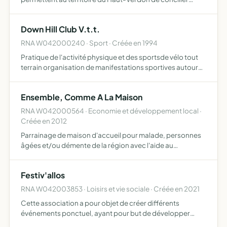
attractivité, performance et qualité de vie rassembler
pour échanger sur des projets et des idées donner
Down Hill Club V.t.t.
l'occasion à tou…
RNA W042000240 · Sport · Créée en 1994
Pratique de l'activité physique et des sportsde vélo tout
terrain organisation de manifestations sportives autour
de cette discipline
Ensemble, Comme A La Maison
RNA W042000564 · Economie et développement local ·
Créée en 2012
Parrainage de maison d'accueil pour malade, personnes
âgées et/ou démente de la région avec l'aide au
fonctionnement qui en découle
Festiv'allos
RNA W042003853 · Loisirs et vie sociale · Créée en 2021
Cette association a pour objet de créer différents
événements ponctuel, ayant pour but de développer
l'animation, la festivité, l'événementiel et la