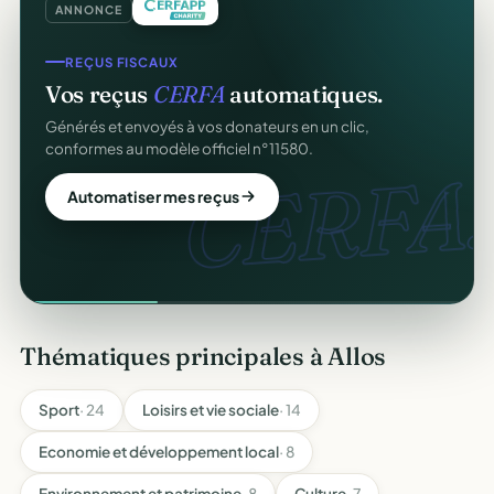
ANNONCE
REÇUS FISCAUX
Vos reçus
CERFA
automatiques.
Générés et envoyés à vos donateurs en un clic,
conformes au modèle officiel n°11580.
CERFA.
Automatiser mes reçus
Thématiques principales à Allos
Sport
· 24
Loisirs et vie sociale
· 14
Economie et développement local
· 8
Environnement et patrimoine
· 8
Culture
· 7