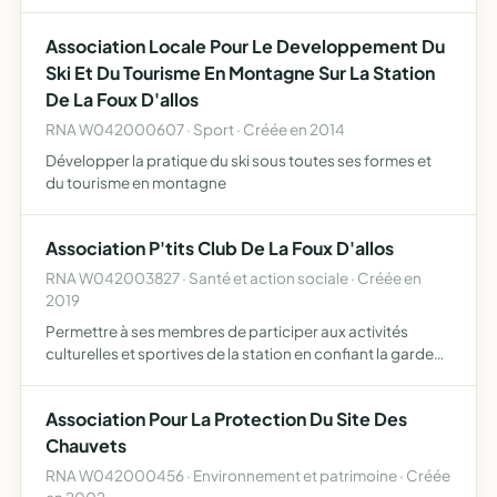
résidents de la Foux d'Allos située dans les Alpes de Haute
Provence être un interlocuteur privilégié des…
Association Locale Pour Le Developpement Du
Ski Et Du Tourisme En Montagne Sur La Station
De La Foux D'allos
RNA W042000607 · Sport · Créée en 2014
Développer la pratique du ski sous toutes ses formes et
du tourisme en montagne
Association P'tits Club De La Foux D'allos
RNA W042003827 · Santé et action sociale · Créée en
2019
Permettre à ses membres de participer aux activités
culturelles et sportives de la station en confiant la garde
des enfants dont ils ont la charge à l'association
Association Pour La Protection Du Site Des
Chauvets
RNA W042000456 · Environnement et patrimoine · Créée