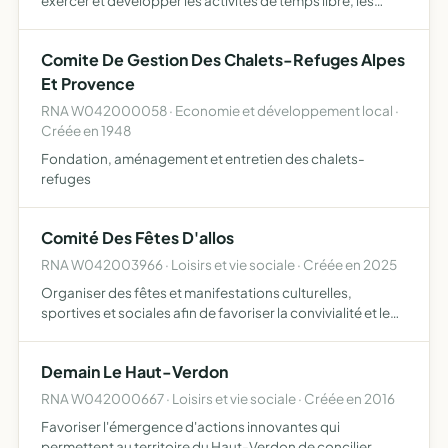
exercer et développer les activités de temps libre, les
activités professionnelles développer le tourisme sous
forme de stages de loisirs, de formation, de sémina…
Comite De Gestion Des Chalets-Refuges Alpes
Et Provence
RNA W042000058 · Economie et développement local ·
Créée en 1948
Fondation, aménagement et entretien des chalets-
refuges
Comité Des Fêtes D'allos
RNA W042003966 · Loisirs et vie sociale · Créée en 2025
Organiser des fêtes et manifestations culturelles,
sportives et sociales afin de favoriser la convivialité et le
lien social dans la commune d'Allos
Demain Le Haut-Verdon
RNA W042000667 · Loisirs et vie sociale · Créée en 2016
Favoriser l'émergence d'actions innovantes qui
permettent au territoire du Haut-Verdon de concilier