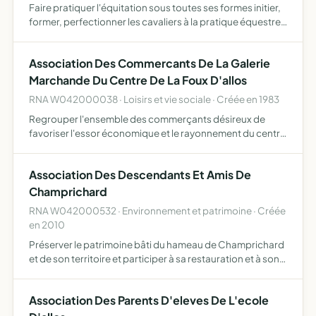
Faire pratiquer l'équitation sous toutes ses formes initier,
former, perfectionner les cavaliers à la pratique équestre
préparer aux examens fédéraux et après agrément par le
comité régional d'équitation, organiser les se…
Association Des Commercants De La Galerie
Marchande Du Centre De La Foux D'allos
RNA W042000038 · Loisirs et vie sociale · Créée en 1983
Regrouper l'ensemble des commerçants désireux de
favoriser l'essor économique et le rayonnement du centre
et de la station en raison de son caractère touristique
rassembler et mettre en oeuvre les initiatives individuelle…
Association Des Descendants Et Amis De
Champrichard
RNA W042000532 · Environnement et patrimoine · Créée
en 2010
Préserver le patrimoine bâti du hameau de Champrichard
et de son territoire et participer à sa restauration et à son
entretien Développer le patrimoine culturel Développer,
présenter, publier les recherches historiques su…
Association Des Parents D'eleves De L'ecole