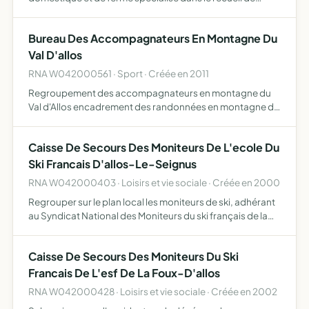
perroquet et perruche sensibilisation du public au bien
etre animal et au bonne conditions de detention des
Bureau Des Accompagnateurs En Montagne Du
animaux, et tou…
Val D'allos
RNA W042000561 · Sport · Créée en 2011
Regroupement des accompagnateurs en montagne du
Val d'Allos encadrement des randonnées en montagne de
un à plusieurs jours, en pédestre ou en raquette à neige
avec ou non animal de bât pour portage gestion et
Caisse De Secours Des Moniteurs De L'ecole Du
encadrement …
Ski Francais D'allos-Le-Seignus
RNA W042000403 · Loisirs et vie sociale · Créée en 2000
Regrouper sur le plan local les moniteurs de ski, adhérant
au Syndicat National des Moniteurs du ski français de la
station de Allos-le-Seignus resserer les liens de la
confraternité qui doivent exister entre les membres …
Caisse De Secours Des Moniteurs Du Ski
Francais De L'esf De La Foux-D'allos
RNA W042000428 · Loisirs et vie sociale · Créée en 2002