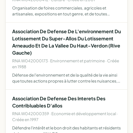
Organisation de foires commerciales, agricoles et
artisanales, expositions en tout genre, et de toutes
festivités de loisirs
Association De Defense De L'environnement Du
Lotissement Du Super-Allos Du Lotissement
Arneaudo Et De La Vallee Du Haut-Verdon (Rive
Gauche)
RNA W042000173 · Environnement et patrimoine · Créée
en 1988
Défense de l'environnement et de la qualité de la vie ainsi
que toutes actions propres à lutter contre les nuisances,
la pollution, la dégradation des sites, l'atteinte à
l'environnement et à la qualité de la vie, tant da…
Association De Defense Des Interets Des
Contribluables D'allos
RNA W042000359 · Economie et développement local ·
Créée en 1997
Défendre l'intérêt et le bon droit des habitants et résidents