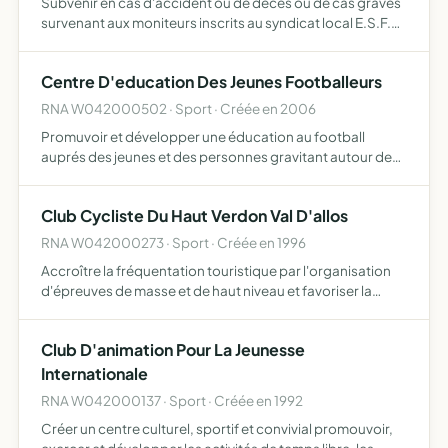
Subvenir en cas d'accident ou de décés ou de cas graves
survenant aux moniteurs inscrits au syndicat local E.S.F.
de la Foux-d'Allos
Centre D'education Des Jeunes Footballeurs
RNA W042000502 · Sport · Créée en 2006
Promuvoir et développer une éducation au football
auprés des jeunes et des personnes gravitant autour des
joueurs et joueuses en utilisant des programmes de
formation s'attachant au jeu de football et à sa maîtrise
Club Cycliste Du Haut Verdon Val D'allos
RNA W042000273 · Sport · Créée en 1996
Accroître la fréquentation touristique par l'organisation
d'épreuves de masse et de haut niveau et favoriser la
pratique du sport cycliste dans la vallée du Haut-Verdon
et du VTT
Club D'animation Pour La Jeunesse
Internationale
RNA W042000137 · Sport · Créée en 1992
Créer un centre culturel, sportif et convivial promouvoir,