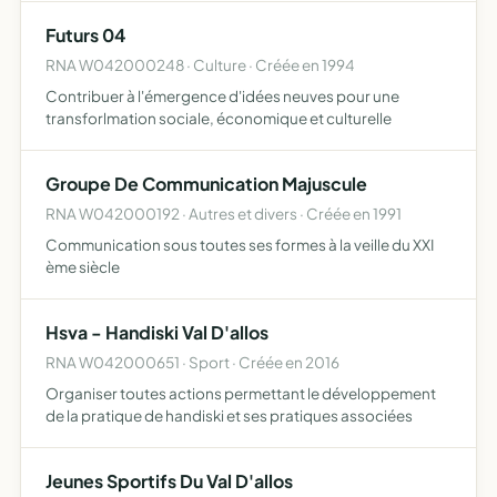
communication au sein du val d'Allos Nos objectifs
Futurs 04
peuvent s'étendent su…
RNA W042000248 · Culture · Créée en 1994
Contribuer à l'émergence d'idées neuves pour une
transforlmation sociale, économique et culturelle
Groupe De Communication Majuscule
RNA W042000192 · Autres et divers · Créée en 1991
Communication sous toutes ses formes à la veille du XXI
ème siècle
Hsva - Handiski Val D'allos
RNA W042000651 · Sport · Créée en 2016
Organiser toutes actions permettant le développement
de la pratique de handiski et ses pratiques associées
Jeunes Sportifs Du Val D'allos