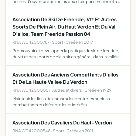
heures d'ouverture au moins deux fois par semaine et à
gérer la bibliothèque
Association De Ski De Freeride, Vtt Et Autres
Sports De Plein Air, Du Haut Verdon Et Du Val
D'allos, Team Freeride Passion 04
RNA W042000787 · Sport · Créée en 2017
Promouvoir et développer la pratique du ski de freeride,
du vtt et des sports de plein air en général, dans la vallée
du haut verdon et le val d'allos aider financièrement et
logistiquement les membres compétiteurs lors d…
Association Des Anciens Combattants D'allos
Et De La Haute Vallee Du Verdon
RNA W042000051 · Autres et divers · Créée en 1929
Maintenir les liens de camaraderie entre les anciens
combattants et défendre leurs intérêts
Association Des Cavaliers Du Haut-Verdon
RNA W042000548 · Sport · Créée en 2011