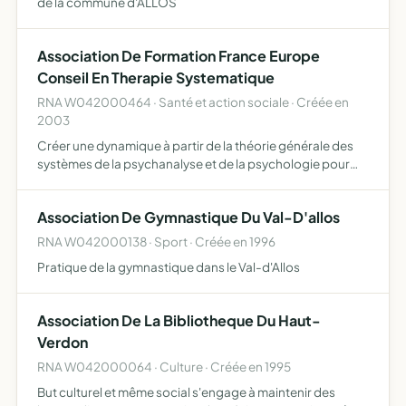
de la commune d'ALLOS
Association De Formation France Europe
Conseil En Therapie Systematique
RNA W042000464 · Santé et action sociale · Créée en
2003
Créer une dynamique à partir de la théorie générale des
systèmes de la psychanalyse et de la psychologie pour
l'aide aux familles, aux professionnels de la santé dans
leurs contextes professionnels
Association De Gymnastique Du Val-D'allos
RNA W042000138 · Sport · Créée en 1996
Pratique de la gymnastique dans le Val-d'Allos
Association De La Bibliotheque Du Haut-
Verdon
RNA W042000064 · Culture · Créée en 1995
But culturel et même social s'engage à maintenir des