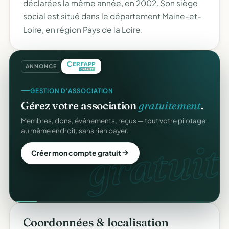
déclarées la même année, en 2002. Son siège
social est situé dans le département Maine-et-
Loire, en région Pays de la Loire.
ANNONCE
GESTION D'ASSOCIATION
Gérez votre association
gratuitement
.
Membres, dons, événements, reçus — tout votre pilotage
au même endroit, sans rien payer.
gratuit.
Créer mon compte gratuit
Coordonnées & localisation