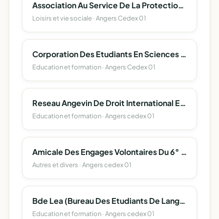
Association Au Service De La Protection Et L'accompagnement Des Majeurs 49
Loisirs et vie sociale · Angers Cedex 01
Corporation Des Etudiants En Sciences D'angers (Corpo Sciences Angers)
Education et formation · Angers Cedex 01
Reseau Angevin De Droit International Et Europeen
Education et formation · Angers cedex 01
Amicale Des Engages Volontaires Du 6° Regiment Du Genie
Autres et divers · Angers cedex 01
Bde Lea (Bureau Des Etudiants De Langues Etrangeres Appliquees) Angers
Education et formation · Angers cedex 01