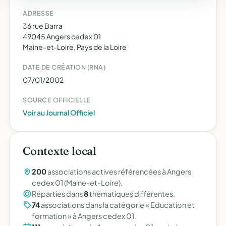
ADRESSE
36 rue Barra
49045 Angers cedex 01
Maine-et-Loire, Pays de la Loire
DATE DE CRÉATION (RNA)
07/01/2002
SOURCE OFFICIELLE
Voir au Journal Officiel
Contexte local
200
associations actives référencées à Angers
cedex 01 (Maine-et-Loire).
Réparties dans
8
thématiques différentes.
74
associations dans la catégorie « Education et
formation » à Angers cedex 01.