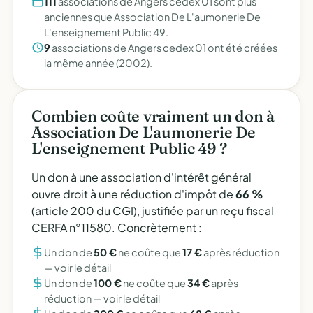
111
associations de Angers cedex 01 sont plus
anciennes que Association De L'aumonerie De
L'enseignement Public 49.
9
associations de Angers cedex 01 ont été créées
la même année (2002).
Combien coûte vraiment un don à
Association De L'aumonerie De
L'enseignement Public 49 ?
Un don à une association d'intérêt général
ouvre droit à une réduction d'impôt de
66 %
(article 200 du CGI), justifiée par un reçu fiscal
CERFA n°11580. Concrètement :
Un don de
50 €
ne coûte que
17 €
après réduction
—
voir le détail
Un don de
100 €
ne coûte que
34 €
après
réduction —
voir le détail