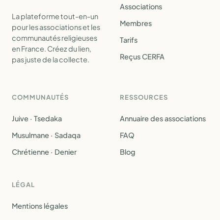
Associations
La plateforme tout-en-un
Membres
pour les associations et les
communautés religieuses
Tarifs
en France. Créez du lien,
Reçus CERFA
pas juste de la collecte.
COMMUNAUTÉS
RESSOURCES
Juive · Tsedaka
Annuaire des associations
Musulmane · Sadaqa
FAQ
Chrétienne · Denier
Blog
LÉGAL
Mentions légales